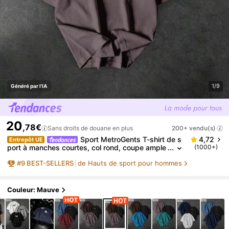
1/9
Généré par l'IA
20
,78€
Sans droits de douane en plus
200+ vendu(s)
Sport MetroGents T-shirt de s
4,72
Entrepôt UE
port à manches courtes, col rond, coupe ample
(1000+)
avec imprimé haltère pour hommes, Gym
#
9
BEST-SELLERS
de Hauts de sport pour hommes
Couleur: Mauve