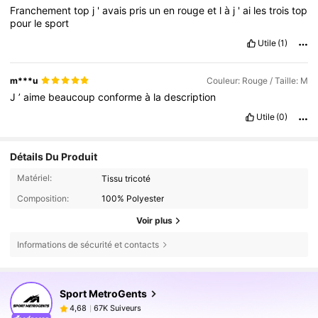
Franchement
top
j
'
avais
pris
un
en
rouge
et
l
à
j
'
ai
les
trois
top
pour
le
sport
Utile
(1)
m***u
Couleur: Rouge / Taille: M
J
’
aime
beaucoup
conforme
à
la
description
Utile
(0)
Détails Du Produit
Matériel:
Tissu tricoté
Composition:
100% Polyester
Voir plus
Informations de sécurité et contacts
67K Suiveurs
4,68
Sport MetroGents
67K Suiveurs
4,68
b***5
est en train de naviguer