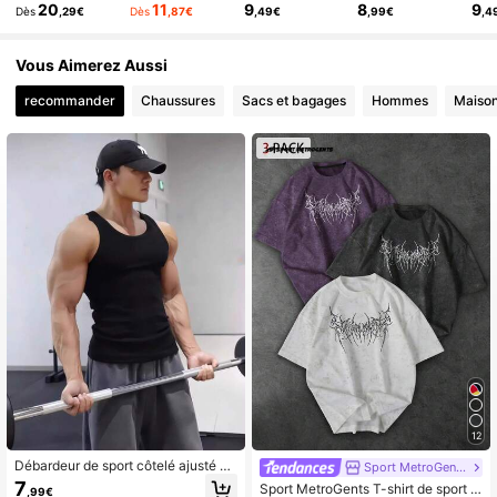
20
11
9
8
9
Dès
,29€
Dès
,87€
,49€
,99€
,4
Vous Aimerez Aussi
recommander
Chaussures
Sacs et bagages
Hommes
Maiso
12
Débardeur de sport côtelé ajusté él
Sport MetroGents
astique à séchage rapide pour hom
7
Sport MetroGents T-shirt de sport à
,99€
mes, convient pour le fitness, le bas