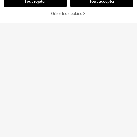
Tout rejeter
Tout accepter
AJOUTER AU
Gérer les cookies
CRAQUEZ DES MAINTENANT
PANIER