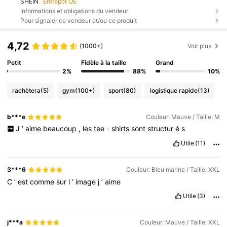
SHEIN
Entrepôt UE
Informations et obligations du vendeur
Pour signaler ce vendeur et/ou ce produit
4,72
(1000+)
Voir plus
Petit
Fidèle à la taille
Grand
2%
88%
10%
rachètera
(5)
gym
(100+)
sport
(80)
logistique rapide
(13)
b***e
Couleur: Mauve / Taille: M
J
’
aime
beaucoup
,
les
tee
-
shirts
sont
structur
é
s
Utile
(11)
3***6
Couleur: Bleu marine / Taille: XXL
C
’
est
comme
sur
l
’
image
j
’
aime
Utile
(3)
j***a
Couleur: Mauve / Taille: XXL