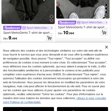
17
Sport MetroGents
Sport MetroGents T-shirt de sport à
Sport MetroGents
col rond pour hommes avec imprim
10
Sport MetroGents T-shirt de sport à
Dès
,99€
é motif araignée et couleurs contras
manches courtes avec imprimé étoi
9
tées
Dès
,49€
les et lune pour hommes, salle de g
ym
Nous utilisons des cookies et des technologies similaires sur notre site web afin de
vous fournir le service que vous avez demandé et de vous offrir la meilleure expérience
de navigation possible. Vous pouvez "Tout rejeter", "Tout accepter" ou définir vos
préférences de cookies à tout moment à votre choix. En sélectionnant "Tout accepter",
nous définirons tous les cookies optionnels, qui nous aident à analyser le trafic, à offrir
des fonctionnalités améliorées et à personnaliser le contenu et les publicités pour
compléter votre expérience d'achat avec SHEIN. En sélectionnant "Tout rejeter", vous
autorisez l'utilisation des cookies strictement nécessaires qui permettent à notre site
web de fonctionner. Vous pouvez les désactiver en modifiant les paramètres de votre
navigateur, mais cela peut affecter le fonctionnement du site web. Pour en savoir plus
sur les cookies que nous utilisons et pour ajuster vos paramètres de cookies
optionnels, veuillez sélectionner "Gérer les cookies". Pour plus d'informations sur la
manière dont nous traitons les données que nous collectons,
cliquez ici pour consulter
notre Politique de confidentialité.