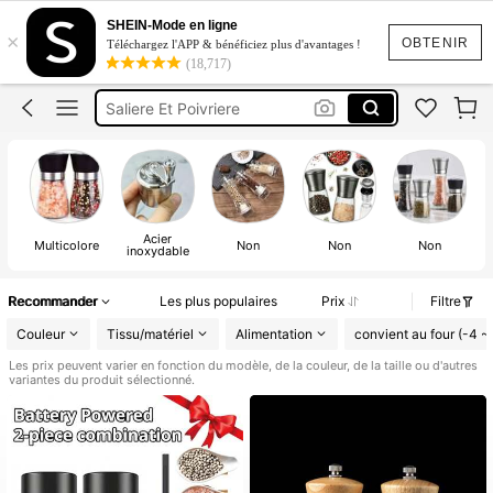
Moulin A Poivre
SHEIN-Mode en ligne
×
Moulin Sel Et Poivre
OBTENIR
Téléchargez l'APP & bénéficiez plus d'avantages !
(18,717)
Moulin à Poivre
Saliere Et Poivriere
Grinder A Herbe
Moulin A Poivre
Moulin Sel Et Poivre
Acier
Multicolore
Non
Non
Non
inoxydable
Recommander
Les plus populaires
Prix
Filtre
Couleur
Tissu/matériel
Alimentation
convient au four (-4 ~
Les prix peuvent varier en fonction du modèle, de la couleur, de la taille ou d'autres
variantes du produit sélectionné.