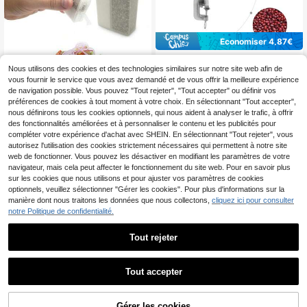
Économiser 4,87€
Broyeur à grains manuel
Entrepôt UE
en fonte, broyeur à maïs, machine à
Nous utilisons des cookies et des technologies similaires sur notre site web afin de
32
,97€
-12%
37,84€
grains à manivelle, moulin à grains
vous fournir le service que vous avez demandé et de vous offrir la meilleure expérience
manuel, moulin à grains à manivelle
de navigation possible. Vous pouvez "Tout rejeter", "Tout accepter" ou définir vos
7
autres vendeurs
pour moulins à blé, 1 lb par minute
préférences de cookies à tout moment à votre choix. En sélectionnant "Tout accepter",
1/3/5 pièces Ensemble de pots à as
saisonnement en plastique transpar
nous définirons tous les cookies optionnels, qui nous aident à analyser le trafic, à offrir
2
Dès
,93€
ent pour sel et poivre, pots à assais
des fonctionnalités améliorées et à personnaliser le contenu et les publicités pour
onnement en plastique avec couver
compléter votre expérience d'achat avec SHEIN. En sélectionnant "Tout rejeter", vous
cles, pots à assaisonnement portabl
autorisez l'utilisation des cookies strictement nécessaires qui permettent à notre site
es, convenant pour les voyages, le
web de fonctionner. Vous pouvez les désactiver en modifiant les paramètres de votre
camping, les pique-niques, les activ
navigateur, mais cela peut affecter le fonctionnement du site web. Pour en savoir plus
ités de plein air, la cuisine, les boîte
sur les cookies que nous utilisons et pour ajuster vos paramètres de cookies
s à lunch, etc., peuvent contenir du
sel, du sucre, du poivre, du piment,
optionnels, veuillez sélectionner "Gérer les cookies". Pour plus d'informations sur la
du sésame et d'autres assaisonnem
manière dont nous traitons les données que nous collectons,
cliquez ici pour consulter
ents, convenant comme cadeaux p
notre Politique de confidentialité.
our les femmes, les hommes et la fa
mille.
Tout rejeter
1
Économiser 2,22€
1
YIYIBYUS Moulin à grain
Entrepôt UE
Tout accepter
s manuel, moulin à grains à manivell
24
,52€
-8%
26,74€
e, moulin à grains manuel
1/2 pièces Moulin électrique, alimen
té par batterie, facile à utiliser. Moul
Gérer les cookies