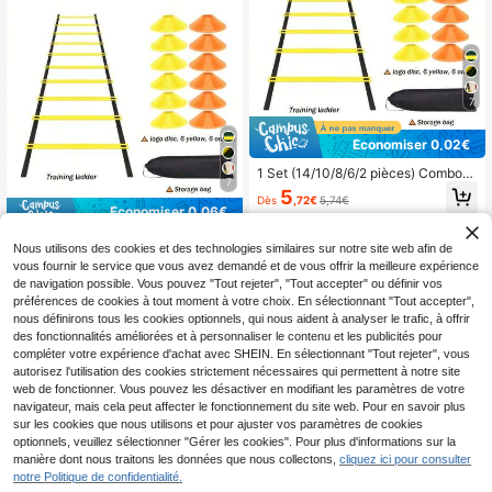
es de football pour les sports des ga
t pliables; Convient pour l'entraînem
rçons.
ent de vitesse, de fitness et d'agilit
é, équipement auxiliaire lié au footb
all, accessoires de football pour les
sports des garçons.
7
Économiser 0,02€
1 Set (14/10/8/6/2 pièces) Combo
7
d'équipement d'entraînement de fo
5
Dès
,72€
5,74€
otball; Équipé d'une échelle de saut
Économiser 0,06€
réglable de 6m à 12 sections, de dis
ques de marquage d'entraînement d
1 Set (2/11/8/20/12/10/4 pièces) Éq
Nous utilisons des cookies et des technologies similaires sur notre site web afin de
e football; Convient pour l'entraîne
uipement d'entraînement de footbal
5
ment de vitesse et d'agilité, produits
vous fournir le service que vous avez demandé et de vous offrir la meilleure expérience
Dès
,28€
-1%
5,34€
l en PP; Livré avec une échelle de c
auxiliaires de football, accessoires
de navigation possible. Vous pouvez "Tout rejeter", "Tout accepter" ou définir vos
orde souple de 8m à 16 sections av
de football pour les sports des garç
ec espacement réglable, disques de
préférences de cookies à tout moment à votre choix. En sélectionnant "Tout accepter",
ons.
marquage non déformables; Convie
nous définirons tous les cookies optionnels, qui nous aident à analyser le trafic, à offrir
nt pour l'entraînement de vitesse et
des fonctionnalités améliorées et à personnaliser le contenu et les publicités pour
d'agilité, produits liés au football, ac
compléter votre expérience d'achat avec SHEIN. En sélectionnant "Tout rejeter", vous
cessoires de football pour les sports
autorisez l'utilisation des cookies strictement nécessaires qui permettent à notre site
des garçons.
web de fonctionner. Vous pouvez les désactiver en modifiant les paramètres de votre
navigateur, mais cela peut affecter le fonctionnement du site web. Pour en savoir plus
sur les cookies que nous utilisons et pour ajuster vos paramètres de cookies
optionnels, veuillez sélectionner "Gérer les cookies". Pour plus d'informations sur la
7
1
manière dont nous traitons les données que nous collectons,
cliquez ici pour consulter
1
notre Politique de confidentialité.
1 Set (14/11/9/2 pièces) Équipement