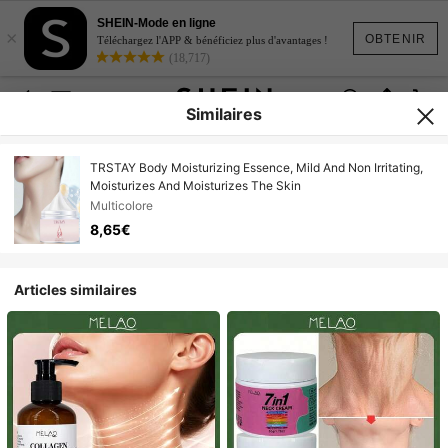
SHEIN-Mode en ligne
×
OBTENIR
Téléchargez l'APP & bénéficiez plus d'avantages !
(18,717)
Similaires
TRSTAY Body Moisturizing Essence, Mild And Non Irritating,
Moisturizes And Moisturizes The Skin
Multicolore
8,65€
Articles similaires