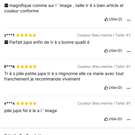
magnifique
comme
sur
l
'
image
,
taille
tr
è
s
bien
article
et
couleur
conforme
Utile
(2)
z***1
Couleur: Bleu marine / Taille: 4Y
Parfait
jupe
enfin
de
tr
è
s
bonne
qualit
é
Utile
(0)
E***k
Couleur: Bleu marine / Taille: 6Y
Tr
è
s
jolie
petite
jupe
tr
è
s
mignonne
elle
ce
marie
avec
tout
franchement
je
recommande
vivement
Utile
(0)
s***x
Couleur: Bleu marine / Taille: 6Y
jolie
jupe
fid
è
le
a
l
'
image
Utile
(0)