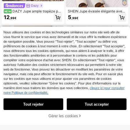
Dazy
DAZY Jupe ample trapèze pou
SHEIN Jupe évasée élégante avec
NEW
r jeune fille avec taille élastique et o
détail nœud pour jeune fille, idéale
12
5
,99€
,99€
urlet à volants
pour les vacances, l'été et les voya
ges
Nous utilisons des cookies et des technologies similaires sur notre site web afin de
vous fournir le service que vous avez demandé et de vous offrir la meilleure expérience
de navigation possible. Vous pouvez "Tout rejeter", "Tout accepter" ou définir vos
préférences de cookies à tout moment à votre choix. En sélectionnant "Tout accepter",
nous définirons tous les cookies optionnels, qui nous aident à analyser le trafic, à offrir
des fonctionnalités améliorées et à personnaliser le contenu et les publicités pour
compléter votre expérience d'achat avec SHEIN. En sélectionnant "Tout rejeter", vous
autorisez l'utilisation des cookies strictement nécessaires qui permettent à notre site
web de fonctionner. Vous pouvez les désactiver en modifiant les paramètres de votre
navigateur, mais cela peut affecter le fonctionnement du site web. Pour en savoir plus
sur les cookies que nous utilisons et pour ajuster vos paramètres de cookies
optionnels, veuillez sélectionner "Gérer les cookies". Pour plus d'informations sur la
manière dont nous traitons les données que nous collectons,
cliquez ici pour consulter
notre Politique de confidentialité.
Tout rejeter
Tout accepter
SHEIN Jeune fille Jupe
Genkimix Kids
Entrepôt UE
AJOUTER AU
Gérer les cookies
évasée à taille élastique avec poch
CRAQUEZ DES MAINTENANT
(1000+)
SHEIN Genkimix Kids Ju
Entrepôt UE
PANIER
es en forme de cœur, ourlet volanté
pe plissée bleu marine pour jeune fil
6
6
e, en velours côtelé
,99€
,99€
le avec ceinture tissée et bord déco