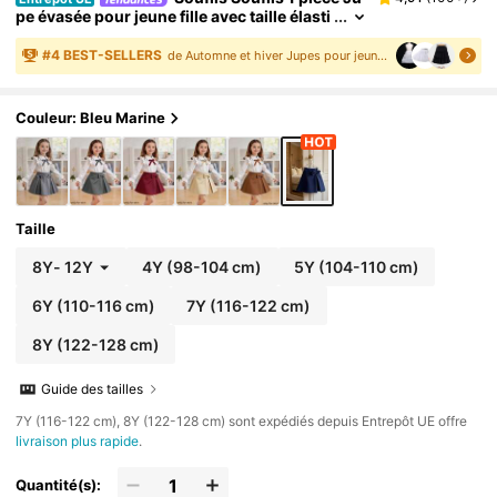
pe évasée pour jeune fille avec taille élasti
que et décoration de nœud, mode élégant
e et décontractée pour l'extérieur
#
4
BEST-SELLERS
de Automne et hiver Jupes pour jeunes filles
Couleur: Bleu Marine
Taille
8Y
-
12Y
4Y
(98-104 cm)
5Y
(104-110 cm)
6Y
(110-116 cm)
7Y
(116-122 cm)
8Y
(122-128 cm)
Guide des tailles
​7Y (116-122 cm), 8Y (122-128 cm) sont expédiés depuis Entrepôt UE offre
livraison plus rapide
.
Quantité(s):