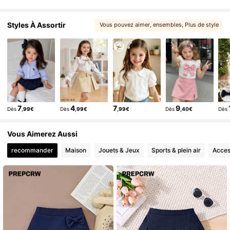
328K Suiveurs
4,87
Styles À Assortir
Vous pouvez aimer
, ensembles
, Plus de style
, Choix correspondants
7
4
7
9
Dès
,99€
Dès
,99€
,99€
Dès
,40€
Dès
Vous Aimerez Aussi
recommander
Maison
Jouets & Jeux
Sports & plein air
Acces