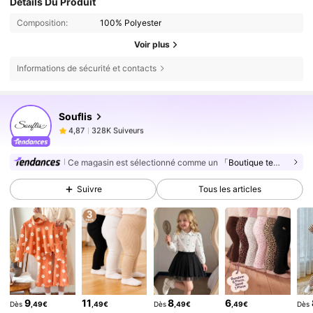
Détails Du Produit
Composition:
100% Polyester
Voir plus
Informations de sécurité et contacts
328K Suiveurs
4,87
Souflis
328K Suiveurs
4,87
4***5
est en train de naviguer
328K Suiveurs
4,87
Ce magasin est sélectionné comme un
「Boutique tendance」
328K Suiveurs
4,87
Suivre
Tous les articles
328K Suiveurs
4,87
328K Suiveurs
4,87
328K Suiveurs
4,87
328K Suiveurs
4,87
328K Suiveurs
4,87
9
11
8
6
Dès
,49€
,49€
Dès
,49€
,49€
Dès
328K Suiveurs
4,87