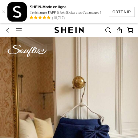
SHEIN-Mode en ligne
×
OBTENIR
Téléchargez l'APP & bénéficiez plus d'avantages !
(18,717)