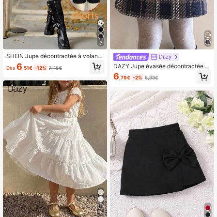
7
SHEIN Jupe décontractée à volants
Dazy
pour jeune fille, tissée, couleur unie
6
DAZY Jupe évasée décontractée à
Dès
,51€
-12%
7,48€
carreaux pour jeune fille
6
,79€
-2%
6,99€
5