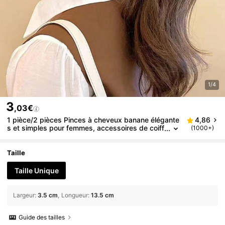
1/4
3
,03€
1 pièce/2 pièces Pinces à cheveux banane élégante
4,86
s et simples pour femmes, accessoires de coiff
(1000+)
ure de haute qualité avec finition mate. Pinces à
cheveux, barrettes, accessoires pour l'école, les ch
eveux, la tête, l'été, les vacances, les voyages, les f
Taille
estivals, les anniversaires.
Taille Unique
Largeur
:
3.5 cm
Longueur
:
13.5 cm
Guide des tailles