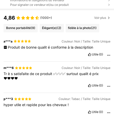
Informations et obligations du vendeur
Pour signaler ce vendeur et/ou ce produit
4,86
(1000+)
Voir plus
Bonne portabilité
(9)
Élégant(e)
(2)
fidèle à la photo
(21)
a***a
Couleur: Noir / Taille: Taille Unique
Produit
de
bonne
qualit
é
conforme
à
la
description
Utile
(0)
m***6
Couleur: Noir / Taille: Taille Unique
Tr
è
s
satisfaite
de
ce
produit
✅✅✅✅
surtout
qualit
é
prix
♥️♥️♥️♥️
Utile
(0)
p***3
Couleur: Tabac / Taille: Taille Unique
hyper
utile
et
rapide
pour
les
cheveux
!
Utile
(0)