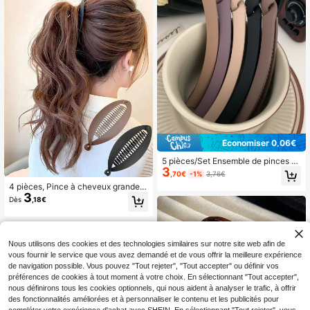
Économiser 0,06€
5 pièces/Set Ensemble de pinces à
3
cheveux couleur café finition mate
,70€
-1%
3,76€
pour femmes, comprenant des pinc
4 pièces, Pince à cheveux grande b
es banane de style simple, des épin
3
anane, Peigne à cheveux couleur c
gles à cheveux polyvalentes, des pi
Dès
,18€
afé noir Pince à cheveux banane fle
nces à griffes et une pince à cheve
xible, Convient pour chignon épais,
ux. Cadeau parfait pour la famille, le
Épingle à cheveux banane à emboît
s amis et les couples. Pinces à chev
ement Accessoires de coiffure pour
eux pour la gym, barrettes, fournitur
Nous utilisons des cookies et des technologies similaires sur notre site web afin de
femmes, Outils de coiffure, Accesso
es scolaires, accessoires pour chev
ires de beauté, Accessoires pour ch
vous fournir le service que vous avez demandé et de vous offrir la meilleure expérience
eux, accessoires pour la tête, acces
eveux bouclés, Accessoire pour ch
de navigation possible. Vous pouvez "Tout rejeter", "Tout accepter" ou définir vos
soires pour cheveux pour femmes, é
eveux, Accessoires pour cheveux,
pingle à cheveux
préférences de cookies à tout moment à votre choix. En sélectionnant "Tout accepter",
Accessoires pour cheveux pour fem
nous définirons tous les cookies optionnels, qui nous aident à analyser le trafic, à offrir
mes, Automne, Voyage, Outils de co
des fonctionnalités améliorées et à personnaliser le contenu et les publicités pour
iffure, Accessoires pour femmes, Ac