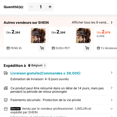
Quantité(s):
Autres vendeurs sur SHEIN
Afficher tous les 9 vendeurs
2
2
2
Dès
,28€
Dès
,38€
Dès
,67€
2,70€
FENG XI.
DUSU PET
YJ Accessor
Expédition à
Belgium
Livraison gratuite(Commandes ≥ 39,00€)
Estimation de livraison:
4-9 jours ouvrés
Ce produit peut être retourné dans un délai de 14 jours, mais pas
pendant la période de retour prolongée
Paiements sécurisés · Protection de la vie privée
Vendu par le vendeur professionnel : LINGJIN et
Marché
expédié par SHEIN