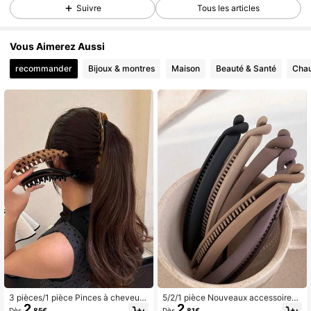
Suivre
Tous les articles
Vous Aimerez Aussi
recommander
Bijoux & montres
Maison
Beauté & Santé
Chau
3 pièces/1 pièce Pinces à cheveux
5/2/1 pièce Nouveaux accessoires
2
2
élégantes à imprimé léopard, clips d
pour cheveux haut de gamme, pinc
Dès
,85€
Dès
,81€