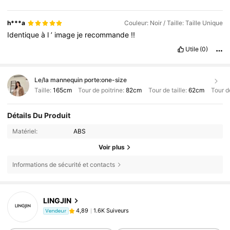
h***a
Couleur: Noir / Taille: Taille Unique
Identique
à
l
’
image
je
recommande
!!
Utile
(0)
Le/la mannequin porte:
one-size
Taille:
165cm
Tour de poitrine:
82cm
Tour de taille:
62cm
Tour d
Détails Du Produit
Matériel:
ABS
Voir plus
Informations de sécurité et contacts
LINGJIN
1.6K Suiveurs
4,89
Vendeur