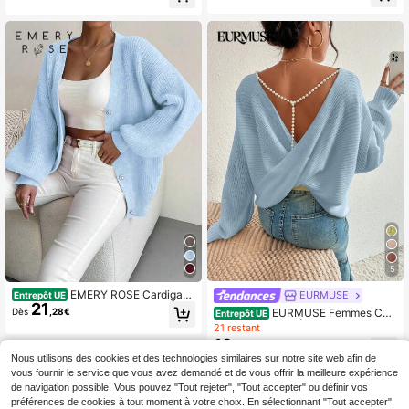
automne
V Manches Longues Fil d'Or Paillett
es Tricot pull Pour Femmes, Trajet Q
uotidien, Bureau, Rendez-vous
5
EMERY ROSE Cardigan t
EURMUSE
Entrepôt UE
21
ricoté minimaliste à manches lanter
EURMUSE Femmes Cou
Dès
,28€
Entrepôt UE
nes larges, épaules tombantes, coul
leur Unie Ample Épaules Tombantes
21 restant
eur unie
Manches Longues Croisé Dos Chan
19
,49€
dail, Automne/Hiver
Nous utilisons des cookies et des technologies similaires sur notre site web afin de
vous fournir le service que vous avez demandé et de vous offrir la meilleure expérience
de navigation possible. Vous pouvez "Tout rejeter", "Tout accepter" ou définir vos
préférences de cookies à tout moment à votre choix. En sélectionnant "Tout accepter",