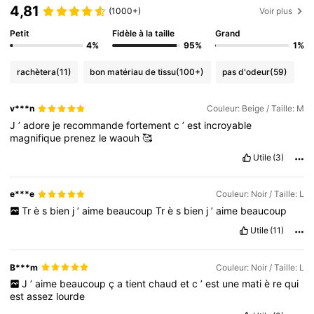
4,81
(1000+)
Voir plus
Petit
Fidèle à la taille
Grand
4%
95%
1%
rachètera
(11)
bon matériau de tissu
(100+)
pas d'odeur
(59)
v***n
Couleur: Beige / Taille: M
J
’
adore
je
recommande
fortement
c
’
est
incroyable
magnifique
prenez
le
waouh
🥰
Utile
(3)
e***e
Couleur: Noir / Taille: L
Tr
è
s
bien
j
’
aime
beaucoup
Tr
è
s
bien
j
’
aime
beaucoup
Utile
(11)
B***m
Couleur: Noir / Taille: L
J
’
aime
beaucoup
ç
a
tient
chaud
et
c
’
est
une
mati
è
re
qui
est
assez
lourde