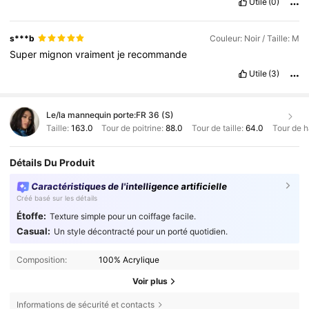
Utile
(0)
s***b
Couleur: Noir / Taille: M
Super
mignon
vraiment
je
recommande
Utile
(3)
Le/la mannequin porte:
FR 36 (S)
Taille:
163.0
Tour de poitrine:
88.0
Tour de taille:
64.0
Tour de 
Détails Du Produit
Caractéristiques de l'intelligence artificielle
Créé basé sur les détails
Étoffe:
Texture simple pour un coiffage facile.
Casual:
Un style décontracté pour un porté quotidien.
Composition:
100% Acrylique
Voir plus
Informations de sécurité et contacts