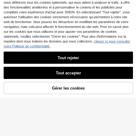
nous définirons tous les cookies optionnels, qui nous aident à analyser le trafic, à offrir
des fonctionnalités améliorées et à personnaliser le contenu et les publicités pour
compléter votre expérience d'achat avec SHEIN. En sélectionnant "Tout rejeter", vous
autorisez l'utilisation des cookies strictement nécessaires qui permettent à notre site
web de fonctionner. Vous pouvez les désactiver en modifiant les paramètres de votre
navigateur, mais cela peut affecter le fonctionnement du site web. Pour en savoir plus
sur les cookies que nous utilisons et pour ajuster vos paramètres de cookies
optionnels, veuillez sélectionner "Gérer les cookies". Pour plus d'informations sur la
manière dont nous traitons les données que nous collectons,
cliquez ici pour consulter
notre Politique de confidentialité.
Tout rejeter
Tout accepter
AJOUTER AU
Gérer les cookies
CRAQUEZ DES MAINTENANT
PANIER