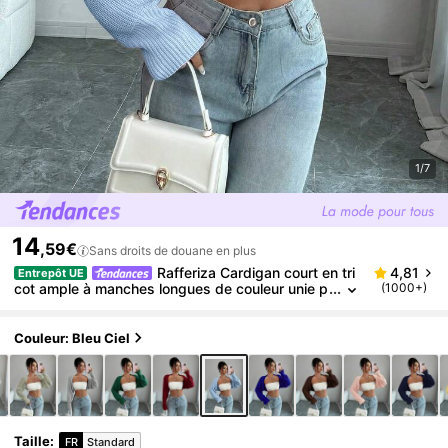
1/7
14
,59€
Sans droits de douane en plus
Rafferiza Cardigan court en tri
4,81
Entrepôt UE
cot ample à manches longues de couleur unie p
(1000+)
our femmes, hauts courts pour femmes
Couleur: Bleu Ciel
Taille
:
FR
Standard