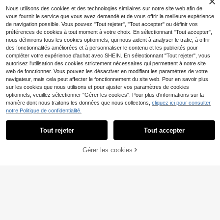
es.
Nous utilisons des cookies et des technologies similaires sur notre site web afin de
vous fournir le service que vous avez demandé et de vous offrir la meilleure expérience
de navigation possible. Vous pouvez "Tout rejeter", "Tout accepter" ou définir vos
préférences de cookies à tout moment à votre choix. En sélectionnant "Tout accepter",
nous définirons tous les cookies optionnels, qui nous aident à analyser le trafic, à offrir
des fonctionnalités améliorées et à personnaliser le contenu et les publicités pour
compléter votre expérience d'achat avec SHEIN. En sélectionnant "Tout rejeter", vous
autorisez l'utilisation des cookies strictement nécessaires qui permettent à notre site
web de fonctionner. Vous pouvez les désactiver en modifiant les paramètres de votre
navigateur, mais cela peut affecter le fonctionnement du site web. Pour en savoir plus
sur les cookies que nous utilisons et pour ajuster vos paramètres de cookies
optionnels, veuillez sélectionner "Gérer les cookies". Pour plus d'informations sur la
manière dont nous traitons les données que nous collectons,
cliquez ici pour consulter
notre Politique de confidentialité.
32
5
Tout rejeter
Tout accepter
Débardeur court femme d'été à bret
Aloruh
elles spaghetti, en maille transparen
7
Aloruh Débardeur camis
Gérer les cookies
Entrepôt UE
AJOUTER AU PANIER
,99€
te avec patchwork froncé, top sexy
ole sexy pour femme, nouveau style
10
décontracté rose
,49€
de rue quotidien, patchwork dentell
e & paillettes