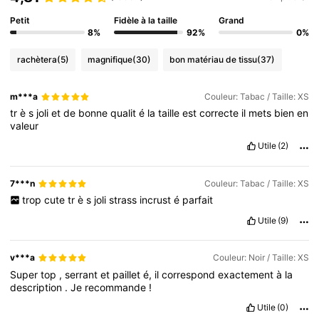
Petit
Fidèle à la taille
Grand
8%
92%
0%
rachètera
(5)
magnifique
(30)
bon matériau de tissu
(37)
m***a
Couleur: Tabac / Taille: XS
tr
è
s
joli
et
de
bonne
qualit
é
la
taille
est
correcte
il
mets
bien
en
valeur
Utile
(2)
7***n
Couleur: Tabac / Taille: XS
trop
cute
tr
è
s
joli
strass
incrust
é
parfait
Utile
(9)
v***a
Couleur: Noir / Taille: XS
Super
top
,
serrant
et
paillet
é,
il
correspond
exactement
à
la
description
.
Je
recommande
!
Utile
(0)