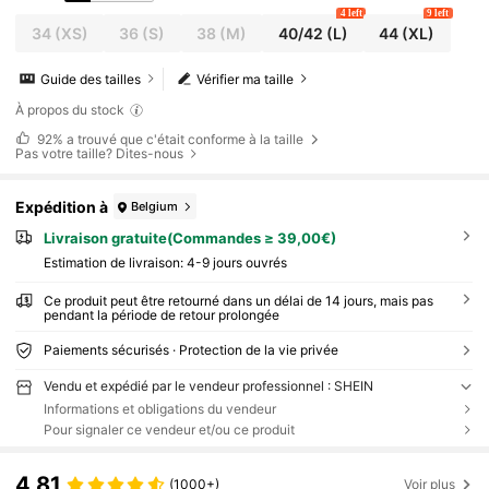
4 left
9 left
34
(XS)
36
(S)
38
(M)
40/42
(L)
44
(XL)
Guide des tailles
Vérifier ma taille
À propos du stock
92%
a trouvé que c'était conforme à la taille
Pas votre taille? Dites-nous
Expédition à
Belgium
Livraison gratuite(Commandes ≥ 39,00€)
Estimation de livraison:
4-9 jours ouvrés
Ce produit peut être retourné dans un délai de 14 jours, mais pas
pendant la période de retour prolongée
Paiements sécurisés · Protection de la vie privée
Vendu et expédié par le vendeur professionnel : SHEIN
Informations et obligations du vendeur
Pour signaler ce vendeur et/ou ce produit
4,81
(1000+)
Voir plus