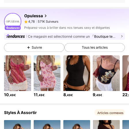
571K Suiveurs
4,78
Opulessa
571K Suiveurs
4,78
b***i
est en train de naviguer
571K Suiveurs
4,78
Préparez-vous à briller dans nos tenues sexy et élégantes
Ce magasin est sélectionné comme un
「Boutique tendance」
571K Suiveurs
4,78
571K Suiveurs
4,78
Suivre
Tous les articles
571K Suiveurs
4,78
571K Suiveurs
4,78
571K Suiveurs
4,78
571K Suiveurs
4,78
571K Suiveurs
10
11
8
9
22
4,78
,49€
,49€
,49€
,49€
571K Suiveurs
4,78
Styles À Assortir
Articles connexes