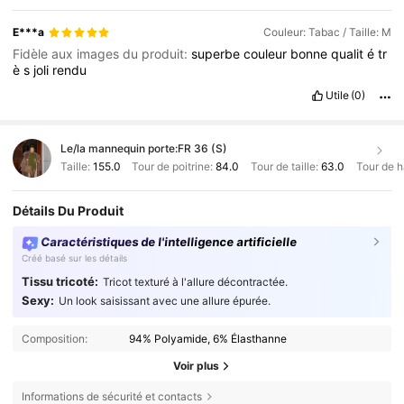
E***a
Couleur: Tabac / Taille: M
Fidèle aux images du produit:
superbe
couleur
bonne
qualit
é
tr
è
s
joli
rendu
Utile
(0)
Le/la mannequin porte:
FR 36 (S)
Taille:
155.0
Tour de poitrine:
84.0
Tour de taille:
63.0
Tour de 
Détails Du Produit
Caractéristiques de l'intelligence artificielle
Créé basé sur les détails
Tissu tricoté:
Tricot texturé à l'allure décontractée.
Sexy:
Un look saisissant avec une allure épurée.
Composition:
94% Polyamide, 6% Élasthanne
Voir plus
Informations de sécurité et contacts