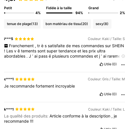
Petit
Fidèle à la taille
Grand
4%
94%
2%
tenue de plage
(13)
bon matériau de tissu
(20)
sexy
(8)
i***5
Couleur: Kaki / Taille: S
Franchement
,
tr
è
s
satisfaite
de
mes
commandes
sur
SHEIN
!
Les
v
ê
tements
sont
super
tendance
et
les
prix
ultra
abordables
.
J
’
ai
pass
é
plusieurs
commandes
et
j
’
ai
rarement
é
t
é
d
éç
ue
.
Il
faut
bien
lire
les
avis
et
v
é
rifier
le
guide
des
Utile
(0)
tailles
,
mais
en
g
é
n
é
ral
,
ç
a
taille
bien
.
La
livraison
prend
une
à
deux
semaines
,
mais
c
’
est
toujours
arriv
é
en
bon
é
tat
.
Rapport
qualit
é/
prix
top
pour
des
pi
è
ces
styl
é
es
à
petit
c***1
Couleur: Gris / Taille: M
budget
!
Je
recommande
fortement
incroyable
Utile
(0)
k***1
Couleur: Kaki / Taille: L
La qualité des produits:
Article
conforme
à
la
description
,
je
recommande
!!!