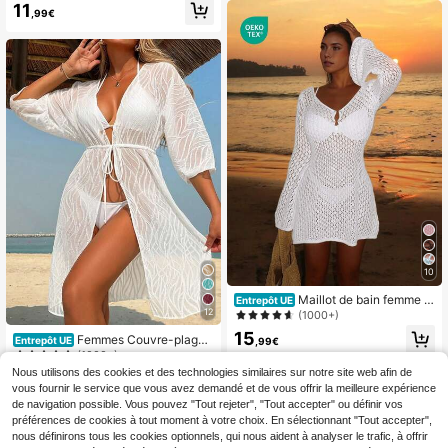
de cache-maillot mini pour le printe
11
pour femmes
,99€
mps/été, noire
10
Maillot de bain femme à
Entrepôt UE
manches longues ajouré, style bohè
12
(1000+)
me élégant pour la plage et les vac
15
Femmes Couvre-plage
Entrepôt UE
ances, col en V, jupe fine, blanc d'ét
,99€
à manches longues et épaules dénu
(1000+)
é, crochet
dées en jacquard de couleur unie a
Nous utilisons des cookies et des technologies similaires sur notre site web afin de
10
vec lien à la taille, blanc, été
,88€
-1%
10,99€
vous fournir le service que vous avez demandé et de vous offrir la meilleure expérience
de navigation possible. Vous pouvez "Tout rejeter", "Tout accepter" ou définir vos
préférences de cookies à tout moment à votre choix. En sélectionnant "Tout accepter",
nous définirons tous les cookies optionnels, qui nous aident à analyser le trafic, à offrir