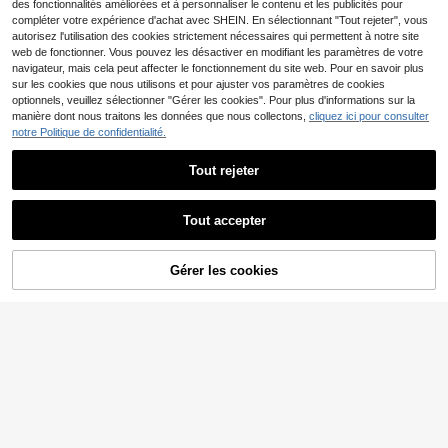
des fonctionnalités améliorées et à personnaliser le contenu et les publicités pour
compléter votre expérience d'achat avec SHEIN. En sélectionnant "Tout rejeter", vous
autorisez l'utilisation des cookies strictement nécessaires qui permettent à notre site
web de fonctionner. Vous pouvez les désactiver en modifiant les paramètres de votre
navigateur, mais cela peut affecter le fonctionnement du site web. Pour en savoir plus
sur les cookies que nous utilisons et pour ajuster vos paramètres de cookies
optionnels, veuillez sélectionner "Gérer les cookies". Pour plus d'informations sur la
manière dont nous traitons les données que nous collectons,
cliquez ici pour consulter
notre Politique de confidentialité.
Tout rejeter
11
Top de cache-maillot tricoté ajouré
Tout accepter
couleur unie léger et brillant sexy d
6
11
,38€
11,49€
écontracté pour femmes, style cape
NZZOF Top de maillot de bain ajour
avec manches chauve-souris et ou
Gérer les cookies
AJOUTER AU PANIER
é décontracté pour femmes (bikini n
(1000+)
rlet asymétrique, vacances d'été à l
on inclus) vacances plage blanc ét
a plage, festival de musique, vacan
13
é, esthétique
,70€
ces à la campagne, décontracté, re
ndez-vous de rue, tenue de villégia
ture