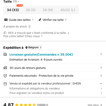
Taille
FR
1 left
34
(XS)
36
(S)
38
(M)
40/42
(L)
Guide des tailles
Vérifier ma taille
À propos du stock
94%
a trouvé que c'était conforme à la taille
Pas votre taille? Dites-nous
Expédition à
Belgium
Livraison gratuite(Commandes ≥ 39,00€)
Estimation de livraison:
4-9 jours ouvrés
30-jours de retours gratuits
Paiements sécurisés · Protection de la vie privée
Vendu et expédié par le vendeur professionnel : SHEIN
Informations et obligations du vendeur
Pour signaler ce vendeur et/ou ce produit
4,87
(1000+)
Voir plus