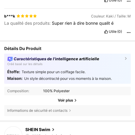
Utile
(0)
b***k
Couleur: Kaki / Taille: M
La qualité des produits:
Super
rien
à
dire
bonne
qualit
é
Utile
(0)
Détails Du Produit
Caractéristiques de l'intelligence artificielle
Créé basé sur les détails
Étoffe:
Texture simple pour un coiffage facile.
Maison:
Un style décontracté pour vos moments à la maison.
Composition:
100% Polyester
Voir plus
Informations de sécurité et contacts
414K Suiveurs
4,88
SHEIN Swim
d***9
est en train de naviguer