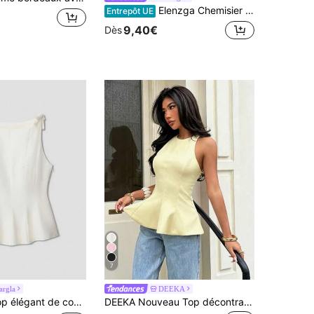
Elenzga Chemisier élégant à encolure carrée sans manches, convenant pour le bureau, les trajets, le thé de l'après-midi, les fêtes, les vacances et les occasions décontractées. Top élégant pour femme, hauts chics pour femmes, débardeur pour femme, top à volants pour femme
Entrepôt UE
9,40€
Dès
7
argla
DEEKA
t de couleur unie avec décoration de nœud, sans manches et ourlet à volants, été
DEEKA Nouveau Top décontracté Minimaliste Polyvalent à Col Licou pour Femmes Été, Jaune Esthétique