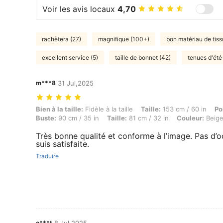
Voir les avis locaux
4,70
rachètera (27)
magnifique (100+)
bon matériau de tis
excellent service (5)
taille de bonnet (42)
tenues d'été
m***8
31 Jul,2025
Bien à la taille: Fidèle à la taille, Taille: 153 cm / 60 in, Poids: 60 k
Bien à la taille:
Fidèle à la taille
Taille:
153 cm / 60 in
Po
Buste:
90 cm / 35 in
Taille:
81 cm / 32 in
Couleur:
Beig
Très bonne qualité et conforme à l’image. Pas d’od
suis satisfaite.
Traduire
e***t