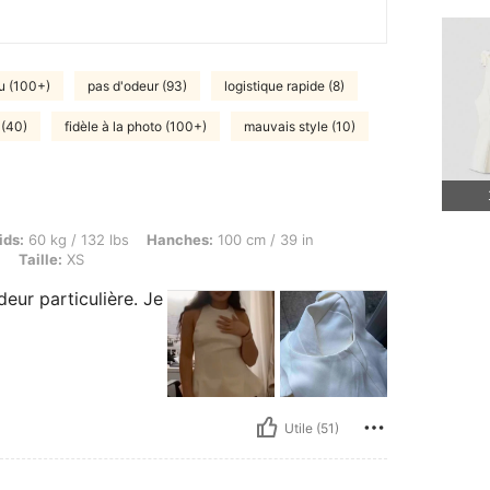
su (100+)
pas d'odeur (93)
logistique rapide (8)
 (40)
fidèle à la photo (100+)
mauvais style (10)
g / 132 lbs, Hanches: 100 cm / 39 in, Buste: 90 cm / 35 in, Taille: 81 cm / 32 in, Coul
ids:
60 kg / 132 lbs
Hanches:
100 cm / 39 in
e
Taille:
XS
eur particulière. Je
Utile (51)