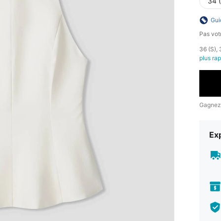
34 
Gui
Pas votr
​36 (S),
plus ra
Gagnez
Exp