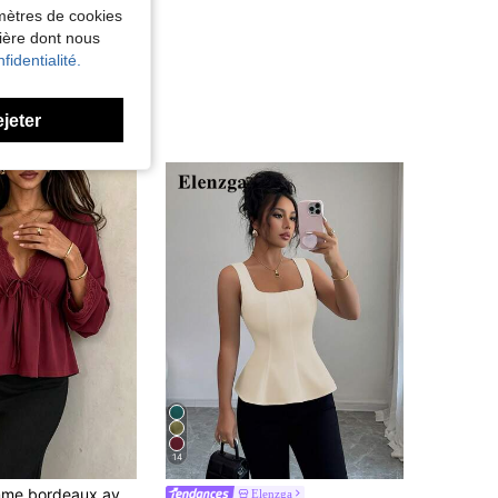
amètres de cookies
nière dont nous
fidentialité.
ejeter
14
, col V profond, nœud devant, ourlet évasé, manches longues cloche en tissu tissé
Elenzga