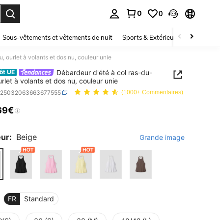
0
0
ouver. Press Enter to select.
Sous-vêtements et vêtements de nuit
Sports & Extérieur
Enfants
, ourlet à volants et dos nu, couleur unie
Débardeur d'été à col ras-du-
ôt UE
urlet à volants et dos nu, couleur unie
z25032063663677555
(1000+ Commentaires)
69€
ICE AND AVAILABILITY
ur:
Beige
Grande image
FR
Standard