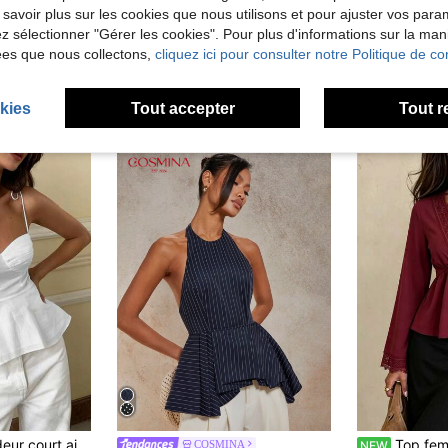
 savoir plus sur les cookies que nous utilisons et pour ajuster vos par
lez sélectionner "Gérer les cookies". Pour plus d'informations sur la ma
ées que nous collectons,
cliquez ici pour consulter notre Politique de con
kies
Tout accepter
Tout r
et liens pour femme, style décontracté Y2K, élégant minimaliste français, blanc
Top femme bordeaux avec col en dentelle
COSMINA
NEW