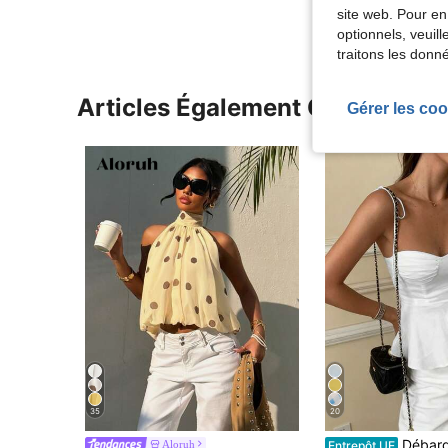
site web. Pour en
optionnels, veuil
traitons les donn
Articles Également Consultés
Gérer les coo
35
20
Débardeur court ajusté sans manches à volants 
Aloruh
Entrepôt UE