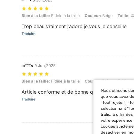
8 Jul,2025
Bien à la taille: Fidèle à la taille, Couleur: Beige, Taille: XS
Bien à la taille:
Fidèle à la taille
Couleur:
Beige
Taille:
X
Trop beau vraiment j’adore je vous le conseille
Traduire
m***e
9 Jun,2025
Bien à la taille: Fidèle à la taille, Couleur: Beige, Taille: S
Bien à la taille:
Fidèle à la taille
Couleur:
Beige
Taille:
S
Nous utilisons des
Article conforme et de bonne qualité 😍
que vous avez dem
Traduire
"Tout rejeter", "
sélectionnant "To
trafic, à offrir d
votre expérience 
cookies stricteme
Voir Plus D
désactiver en mod