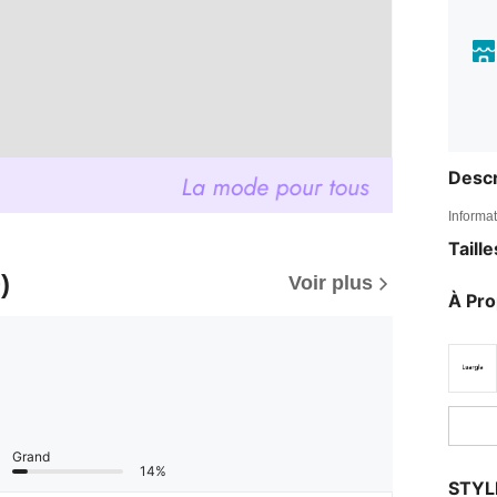
Descr
Informat
Taill
)
Voir plus
À Pr
Grand
14%
STYL