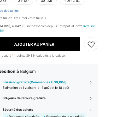
(XS)
36 (S)
38 (M)
40/42 (L)
de des tailles
e taille? Dites-moi votre taille
 34 (XS), 40/42 (L) sont expédiés depuis Entrepôt UE offre
livraison
pide
.
AJOUTER AU PANIER
 jusqu'à
14
points SHEIN calculés à la caisse.
édition à
Belgium
Livraison gratuite(Commandes ≥ 39,00€)
Estimation de livraison:
le 11 août et le 18 août
30-jours de retours gratuits
Sécurité des achats
Paiements sécurisés
Protection de la vie privée