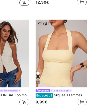
12,30€
13
es décontractées
#Look clean girl
op mode ras-du-cou ajusté sexy avec fermeture boutonnée devant, couleur unie pour femmes
Silquee 1 Femmes Top court à volants de couleur unie, Débardeur fashion ajusté à encolure ras-du-cou, Jaune beurre
Entrepôt UE
9,99€