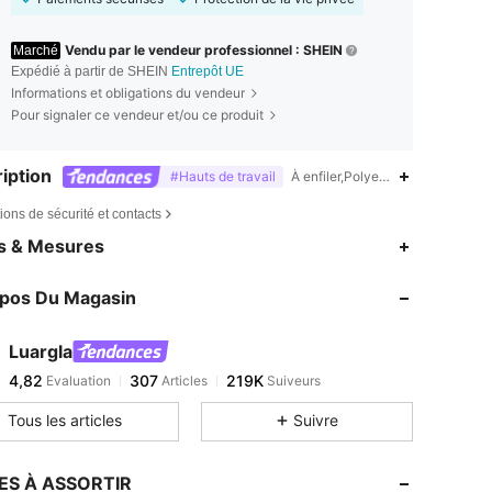
Vendu par le vendeur professionnel : SHEIN
Marché
Expédié à partir de SHEIN
Entrepôt UE
Informations et obligations du vendeur
Pour signaler ce vendeur et/ou ce produit
iption
#Hauts de travail
À enfiler,Polyester,Avec doublure
ions de sécurité et contacts
4,82
307
219K
es & Mesures
4,82
307
219K
opos Du Magasin
4,82
307
219K
4,82
307
219K
Luargla
4,82
307
219K
Evaluation
Articles
Suiveurs
l***0
est en train de naviguer
4,82
307
219K
Tous les articles
Suivre
4,82
307
219K
4,82
307
219K
ES À ASSORTIR