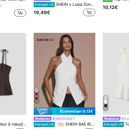
SHEIN x Luisa Sonza COSMINA Top de femme à col ras-du-cou avec volants et rayures à l'ourlet
Entrepôt UE
)
10,12€
19,49€
13
6
Économiser 0,13€
SHEIN BAE
Lu
eur unie, mode minimaliste, convient pour l'été, marron
SHEIN BAE Blouse élégante pour femmes, dos nu, col montant, couleur unie marron café, top élégant, style croisé enveloppant pour l'automne/l'hiver
Top élégan
Entrepôt UE
-1%
Entrepôt UE