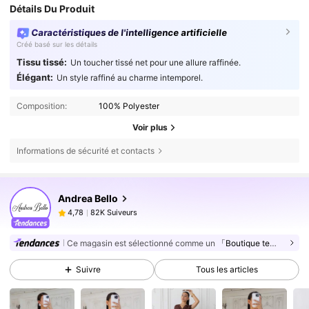
Détails Du Produit
Caractéristiques de l'intelligence artificielle
Créé basé sur les détails
Tissu tissé:
Un toucher tissé net pour une allure raffinée.
Élégant:
Un style raffiné au charme intemporel.
Composition:
100% Polyester
Voir plus
Informations de sécurité et contacts
82K Suiveurs
4,78
Andrea Bello
82K Suiveurs
4,78
N***a
est en train de naviguer
82K Suiveurs
4,78
Ce magasin est sélectionné comme un
「Boutique tendance」
82K Suiveurs
4,78
Suivre
Tous les articles
82K Suiveurs
4,78
82K Suiveurs
4,78