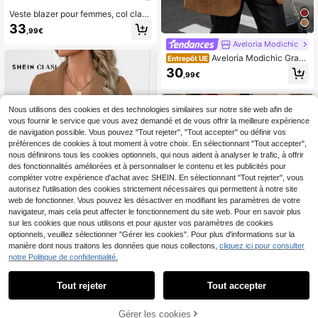
Veste blazer pour femmes, col class
ique, coupe régulière, design minim
33
,99€
aliste, manches longues, longueur h
anche, toutes saisons
Aveloria Modichic
Aveloria Modichic Grand
Entrepôt UE
sac à dos de voyage, sac à dos d'af
30
,99€
faires pour ordinateur portable, sac
de cabine 40x20x25, sac à dos ap
prouvé pour la cabine, sac à dos im
perméable multifonction, séparation
Nous utilisons des cookies et des technologies similaires sur notre site web afin de
sèche-humide, sac de voyage pour
vous fournir le service que vous avez demandé et de vous offrir la meilleure expérience
étudiants du collège, sac d'école, s
de navigation possible. Vous pouvez "Tout rejeter", "Tout accepter" ou définir vos
ac d'ordinateur, grand sac à dos, sa
préférences de cookies à tout moment à votre choix. En sélectionnant "Tout accepter",
c cadeau d'Halloween, de Noël, de
nous définirons tous les cookies optionnels, qui nous aident à analyser le trafic, à offrir
Thanksgiving, sac à dos homme, sa
des fonctionnalités améliorées et à personnaliser le contenu et les publicités pour
c de poitrine, sac latéral, sac besac
e, sac , sac de bohémien, sac de ha
compléter votre expérience d'achat avec SHEIN. En sélectionnant "Tout rejeter", vous
nche, cadeau pour homme
autorisez l'utilisation des cookies strictement nécessaires qui permettent à notre site
web de fonctionner. Vous pouvez les désactiver en modifiant les paramètres de votre
navigateur, mais cela peut affecter le fonctionnement du site web. Pour en savoir plus
sur les cookies que nous utilisons et pour ajuster vos paramètres de cookies
optionnels, veuillez sélectionner "Gérer les cookies". Pour plus d'informations sur la
6
manière dont nous traitons les données que nous collectons,
cliquez ici pour consulter
notre Politique de confidentialité.
SHEIN Clasi Blazer casu
Entrepôt UE
al à manches longues, col simple bo
12
Dès
,37€
uton, couleur unie pour femme
Tout rejeter
Tout accepter
9
Trelyra
AJOUTER AU
Gérer les cookies
CRAQUEZ DES MAINTENANT