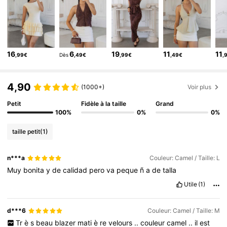
82K Suiveurs
4,78
82K Suiveurs
4,78
82K Suiveurs
4,78
16
6
19
11
11
,99€
Dès
,49€
,99€
,49€
,
82K Suiveurs
4,78
82K Suiveurs
4,78
4,90
(1000+)
Voir plus
Petit
Fidèle à la taille
Grand
100%
0%
0%
taille petit
(1)
n***a
Couleur: Camel / Taille: L
Muy
bonita
y
de
calidad
pero
va
peque
ñ
a
de
talla
Utile
(1)
d***6
Couleur: Camel / Taille: M
Tr
è
s
beau
blazer
mati
è
re
velours
..
couleur
camel
..
il
est