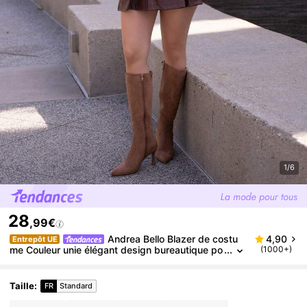
1/6
28
,99€
Andrea Bello Blazer de costu
4,90
Entrepôt UE
me Couleur unie élégant design bureautique po
(1000+)
ur navette pendulaire
Taille
:
FR
Standard