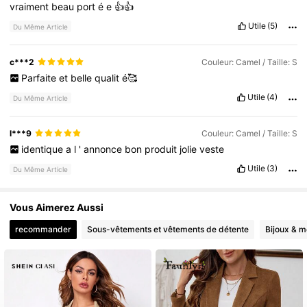
vraiment
beau
port
é
e
👍👍
Utile
(5)
Du Même Article
c***2
Couleur: Camel / Taille: S
Parfaite
et
belle
qualit
é🥰
Utile
(4)
Du Même Article
l***9
Couleur: Camel / Taille: S
identique
a
l
'
annonce
bon
produit
jolie
veste
Utile
(3)
Du Même Article
Vous Aimerez Aussi
recommander
Sous-vêtements et vêtements de détente
Bijoux & m