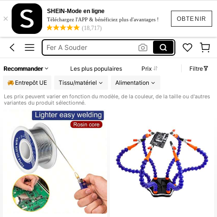
Seringue
SHEIN-Mode en ligne
×
OBTENIR
Téléchargez l'APP & bénéficiez plus d'avantages !
Seringue Pour Squishy
(18,717)
Fer A Souder
Vaseline
Soldering
Recommander
Les plus populaires
Prix
Filtre
Seringue
Entrepôt UE
Tissu/matériel
Alimentation
Les prix peuvent varier en fonction du modèle, de la couleur, de la taille ou d'autres
variantes du produit sélectionné.