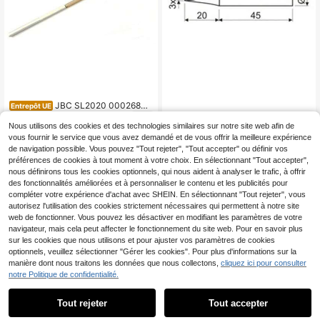
JBC SL2020 0002684
Entrepôt UE
97
Résistance et circuit
Avant
,28€
Nous utilisons des cookies et des technologies similaires sur notre site web afin de
Avant Panne de soudag
Entrepôt UE
vous fournir le service que vous avez demandé et de vous offrir la meilleure expérience
13
e longue durée 25 W 3 x 1,2 mm
,58€
-4%
14,29€
de navigation possible. Vous pouvez "Tout rejeter", "Tout accepter" ou définir vos
préférences de cookies à tout moment à votre choix. En sélectionnant "Tout accepter",
nous définirons tous les cookies optionnels, qui nous aident à analyser le trafic, à offrir
des fonctionnalités améliorées et à personnaliser le contenu et les publicités pour
compléter votre expérience d'achat avec SHEIN. En sélectionnant "Tout rejeter", vous
autorisez l'utilisation des cookies strictement nécessaires qui permettent à notre site
web de fonctionner. Vous pouvez les désactiver en modifiant les paramètres de votre
navigateur, mais cela peut affecter le fonctionnement du site web. Pour en savoir plus
sur les cookies que nous utilisons et pour ajuster vos paramètres de cookies
optionnels, veuillez sélectionner "Gérer les cookies". Pour plus d'informations sur la
1
manière dont nous traitons les données que nous collectons,
cliquez ici pour consulter
1
notre Politique de confidentialité.
Tout rejeter
Tout accepter
Électrode Kangaroo E31
Entrepôt UE
66
6-2.0KS 82910 en acier inoxydable
,95€
-4%
70,47€