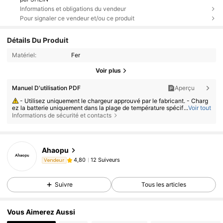
Informations et obligations du vendeur
Pour signaler ce vendeur et/ou ce produit
Détails Du Produit
Matériel:
Fer
Voir plus
Manuel D'utilisation PDF
Aperçu
- Utilisez uniquement le chargeur approuvé par le fabricant. - Charg
ez la batterie uniquement dans la plage de température spécifiée.
...
Voir tout
Informations de sécurité et contacts
- Remplacer la pile par un modèle incorrect peut provoquer un incen
die ou une explosion. - Jeter la pile au feu ou dans un four chaud, ou l'é
craser ou la couper peut provoquer une explosion. - Laisser la pile dans
un endroit extrêmement chaud ou sous une pression atmosphérique très
basse peut provoquer une explosion ou une fuite de liquide ou de gaz in
Ahaopu
flammable.
12 Suiveurs
4,80
Vendeur
Suivre
Tous les articles
Vous Aimerez Aussi