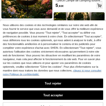
1 pièce Lampe de camping solaire r
echargeable, lampe de poche porta
5
,62€
ble à charge USB, lampe de tente a
vec crochet métallique, 4 modes av
ec indicateur de niveau de batterie,
convient pour les activités de plein
air, le camping, la pêche et les urge
1 pièce Lampe solaire en forme de g
nces
renouille pour pelouse, mangeoire à
Nous utilisons des cookies et des technologies similaires sur notre site web afin de
16
,03€
colibri d'extérieur, éclairage de déc
vous fournir le service que vous avez demandé et de vous offrir la meilleure expérience
oration de jardin avec guirlande de
de navigation possible. Vous pouvez "Tout rejeter", "Tout accepter" ou définir vos
LED, surface en métal poli, convient
préférences de cookies à tout moment à votre choix. En sélectionnant "Tout accepter",
pour allée de jardin, pelouse, ferme,
nous définirons tous les cookies optionnels, qui nous aident à analyser le trafic, à offrir
étang, paysage, balcon, allée, terra
des fonctionnalités améliorées et à personnaliser le contenu et les publicités pour
sse, éclairage de rue, décoration es
sentielle pour Noël et le jardin de pri
compléter votre expérience d'achat avec SHEIN. En sélectionnant "Tout rejeter", vous
ntemps
autorisez l'utilisation des cookies strictement nécessaires qui permettent à notre site
web de fonctionner. Vous pouvez les désactiver en modifiant les paramètres de votre
navigateur, mais cela peut affecter le fonctionnement du site web. Pour en savoir plus
sur les cookies que nous utilisons et pour ajuster vos paramètres de cookies
1/2/4 pièces Nouvelles lampes
NEW
optionnels, veuillez sélectionner "Gérer les cookies". Pour plus d'informations sur la
solaires de chemin, convenant pour
7
manière dont nous traitons les données que nous collectons,
cliquez ici pour consulter
Dès
,66€
le jardin extérieur, lampes solaires d
notre Politique de confidentialité.
e chemin de jardin, lampes solaires
de paysage extérieur avec détecte
ur de mouvement, convenant pour l
Tout rejeter
a décoration de la cour, de la pelous
1 pièce Lampe de jardin extérieure
e, du chemin, de l'allée, cadeaux de
LED, lampe de table à projection sol
9
Noël, d'Halloween et du Nouvel An
,67€
aire creuse, lampe solaire portable,
Tout accepter
éclairage d'ambiance pour la décor
ation de jardin, décoration pour Hall
oween et Noël