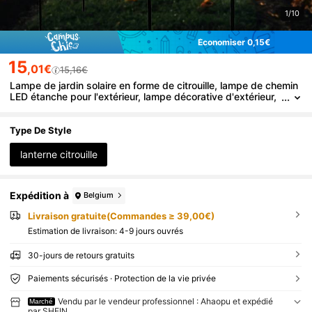
1/10
Économiser 0,15€
15
,01€
15,16€
Lampe de jardin solaire en forme de citrouille, lampe de chemin
LED étanche pour l'extérieur, lampe décorative d'extérieur,
éclairage de jardin solaire, décoration de paysage solaire,
convient pour la pelouse, la cour, le patio, la décoration de jardi
n d'Halloween, le jardin, l'allée, le pavillon, l'arrière-cour, le porch
Type De Style
e et la décoration de fête
lanterne citrouille
Expédition à
Belgium
Livraison gratuite(Commandes ≥ 39,00€)
Estimation de livraison:
4-9 jours ouvrés
30-jours de retours gratuits
Paiements sécurisés · Protection de la vie privée
Vendu par le vendeur professionnel : Ahaopu et expédié
Marché
par SHEIN