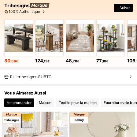
Tribesigns
Suivre
100% Authentique
80
124
48
77
105
,06€
,13€
,78€
,18€
EU-tribesigns-EUBTG
Vous Aimerez Aussi
recommander
Maison
Textile pour la maison
Fournitures de bur