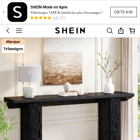
SHEIN-Mode en ligne
×
OBTENIR
Téléchargez l'APP & bénéficiez plus d'avantages !
(18,717)