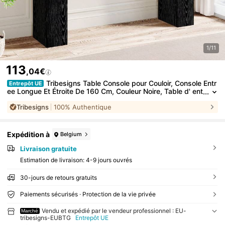
1/11
113
,04€
Tribesigns Table Console pour Couloir, Console Entr
Entrepôt UE
ee Longue Et Étroite De 160 Cm, Couleur Noire, Table d' ent
rée Fine en Bois pour Salon, Derrière Le Canapé, Couloir, Ha
Tribesigns
100% Authentique
ll D'entrée, Vestibule
Expédition à
Belgium
Livraison gratuite
Estimation de livraison:
4-9 jours ouvrés
30-jours de retours gratuits
Paiements sécurisés · Protection de la vie privée
Vendu et expédié par le vendeur professionnel : EU-
Marché
tribesigns-EUBTG
Entrepôt UE