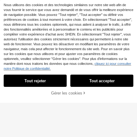
e (blanc)
Nous utilisons des cookies et des technologies similaires sur notre site web afin de
vous fournir le service que vous avez demandé et de vous offrir la meilleure expérience
de navigation possible. Vous pouvez "Tout rejeter", "Tout accepter" ou définir vos
préférences de cookies à tout moment à votre choix. En sélectionnant "Tout accepter",
nous définirons tous les cookies optionnels, qui nous aident à analyser le trafic, à offrir
des fonctionnalités améliorées et à personnaliser le contenu et les publicités pour
compléter votre expérience d'achat avec SHEIN. En sélectionnant "Tout rejeter", vous
Économiser 7,94€
autorisez l'utilisation des cookies strictement nécessaires qui permettent à notre site
web de fonctionner. Vous pouvez les désactiver en modifiant les paramètres de votre
Tribesigns
navigateur, mais cela peut affecter le fonctionnement du site web. Pour en savoir plus
Tribesigns Table basse n
Entrepôt UE
sur les cookies que nous utilisons et pour ajuster vos paramètres de cookies
oire de 90 cm - Console étroite derr
83
optionnels, veuillez sélectionner "Gérer les cookies". Pour plus d'informations sur la
,74€
-8%
91,68€
ière le canapé avec design incurvé
manière dont nous traitons les données que nous collectons,
cliquez ici pour consulter
- Console moderne pour entrée, co
notre Politique de confidentialité.
uloir et salon - Montage facile
Tout rejeter
Tout accepter
Économiser 2,00€
VASAGLE
Gérer les cookies
CRAQUEZ DES MAINTENANT
AJOUTER AU PANIER
VASAGLE Console pour
Entrepôt UE
Couloir, Table de Salon Fine à 2 Niv
31
Dès
,99€
-5%
33,99€
eaux, Table d'Appoint avec 2 Étagèr
es, 20 x 80 x 80/20 x 100 x 80/20 x
120 x 80 cm, pour Salon, Couloir, En
trée, Marron Rustique et Noir d'Encr
e