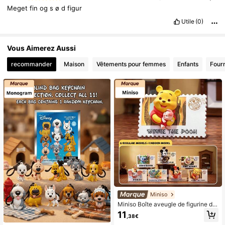
Meget
fin
og
s
ø
d
figur
Utile
(0)
Vous Aimerez Aussi
recommander
Maison
Vêtements pour femmes
Enfants
Fourn
Miniso
Miniso Boîte aveugle de figurine de
timbre vintage, aimant de réfrigérat
11
,38€
eur, cadeau, poupée, décoration sc