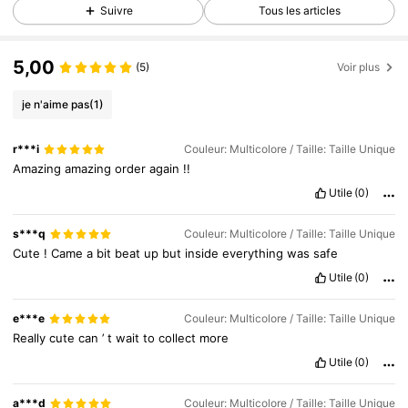
Suivre
Tous les articles
5,00
(5)
Voir plus
je n'aime pas
(1)
r***i
Couleur: Multicolore / Taille: Taille Unique
Amazing
amazing
order
again
!!
Utile
(0)
s***q
Couleur: Multicolore / Taille: Taille Unique
Cute
!
Came
a
bit
beat
up
but
inside
everything
was
safe
Utile
(0)
e***e
Couleur: Multicolore / Taille: Taille Unique
Really
cute
can
’
t
wait
to
collect
more
Utile
(0)
a***d
Couleur: Multicolore / Taille: Taille Unique