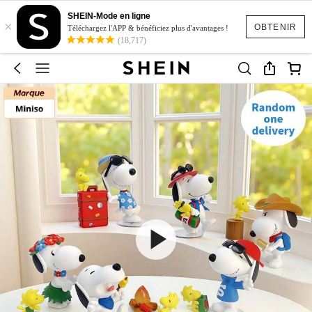
SHEIN-Mode en ligne
×
OBTENIR
Téléchargez l'APP & bénéficiez plus d'avantages !
(18,717)