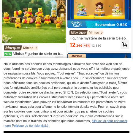
Économiser 0,64€
Miniso
Figurine mystère de la série Celebra
tion de la fête surprise jouet Story d
12
,24€
-4%
12,88€
e Miniso - Boîte aveugle
Miniso
Miniso Figurine de série en boî
NEW
te aveugle - PVC, collection surpris
15
,18€
e aléatoire | Décoration de bureau e
Nous utilisons des cookies et des technologies similaires sur notre site web afin de
t cadeau parfaits (1 pièce livrée au
Clients très fidèles
vous fournir le service que vous avez demandé et de vous offrir la meilleure expérience
hasard)
de navigation possible. Vous pouvez "Tout rejeter", "Tout accepter" ou définir vos
préférences de cookies à tout moment à votre choix. En sélectionnant "Tout accepter",
nous définirons tous les cookies optionnels, qui nous aident à analyser le trafic, à offrir
des fonctionnalités améliorées et à personnaliser le contenu et les publicités pour
compléter votre expérience d'achat avec SHEIN. En sélectionnant "Tout rejeter", vous
autorisez l'utilisation des cookies strictement nécessaires qui permettent à notre site
web de fonctionner. Vous pouvez les désactiver en modifiant les paramètres de votre
navigateur, mais cela peut affecter le fonctionnement du site web. Pour en savoir plus
sur les cookies que nous utilisons et pour ajuster vos paramètres de cookies
optionnels, veuillez sélectionner "Gérer les cookies". Pour plus d'informations sur la
manière dont nous traitons les données que nous collectons,
cliquez ici pour consulter
notre Politique de confidentialité.