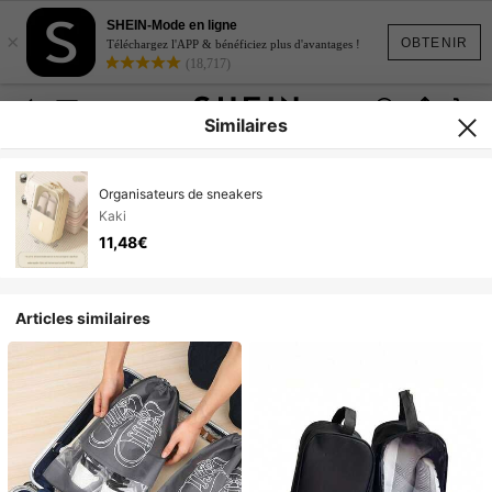
SHEIN-Mode en ligne
×
OBTENIR
Téléchargez l'APP & bénéficiez plus d'avantages !
(18,717)
Similaires
Organisateurs de sneakers
Kaki
11,48€
Articles similaires