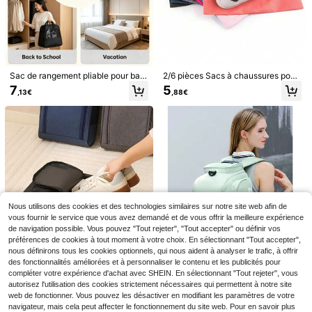
12
1 pièce Sac à dos/gilet de sport out
,68€
vélo, sac de vélo pliant, sac suspen
door, convient pour la course, la ran
7
du avant de moto/scooter, grand 2L,
Dès
,88€
donnée, le cyclisme. Sac à dos de s
convient pour scooter électrique/vé
port léger avec porte-bouteille d'ea
lo/moto
u
Sac de rangement pliable pour bas
2/6 pièces Sacs à chaussures pour
kets avec poignée pour un transpor
voyage, sacs à chaussures de voy
7
5
,13€
,88€
t facile, maille respirante double fac
age pour l'emballage, sac de range
e pour prévenir les odeurs, convien
ment de chaussures de voyage por
t pour le fitness, le camping en plei
table imperméable et anti-poussièr
n air, les voyages, l'école et plus en
e pour hommes et femmes
core
Sac de jambe en coque rigide pour
moto noire, sac de taille pour moto,
13
Sac à dos gilet de course avec bout
,98€
sac de cuisse, unisexe, sac de taille
eille d'eau souple de 500ML, sac à
Nous utilisons des cookies et des technologies similaires sur notre site web afin de
13
multifonctionnel décontracté pour h
,47€
dos d'hydratation léger avec bouteil
vous fournir le service que vous avez demandé et de vous offrir la meilleure expérience
omme d'extérieur, sac bandoulière,
le d'eau de 500ML, sac à dos de co
de navigation possible. Vous pouvez "Tout rejeter", "Tout accepter" ou définir vos
sac de moto/cyclisme, sac pour télé
urse respirant unisexe, convient po
préférences de cookies à tout moment à votre choix. En sélectionnant "Tout accepter",
phone
ur les sports de plein air, le maratho
nous définirons tous les cookies optionnels, qui nous aident à analyser le trafic, à offrir
n, la course en sentier, le cyclisme, l
des fonctionnalités améliorées et à personnaliser le contenu et les publicités pour
1 pièce Sac à chaussures de golf p
a randonnée
ortable unisexe, étui à chaussures
compléter votre expérience d'achat avec SHEIN. En sélectionnant "Tout rejeter", vous
6
Dès
,08€
de golf, sac à chaussures portatif, s
autorisez l'utilisation des cookies strictement nécessaires qui permettent à notre site
ac de rangement parfait pour le gol
web de fonctionner. Vous pouvez les désactiver en modifiant les paramètres de votre
f, le football, le basket-ball, le volle
navigateur, mais cela peut affecter le fonctionnement du site web. Pour en savoir plus