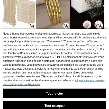
2
3
3
Nous utilisons des cookies et des technologies similaires sur notre site web afin de
Dès
,78€
Dès
,13€
,38€
vous fournir le service que vous avez demandé et de vous offrir la meilleure expérience
de navigation possible. Vous pouvez "Tout rejeter", "Tout accepter" ou définir vos
préférences de cookies à tout moment à votre choix. En sélectionnant "Tout accepter",
nous définirons tous les cookies optionnels, qui nous aident à analyser le trafic, à offrir
des fonctionnalités améliorées et à personnaliser le contenu et les publicités pour
compléter votre expérience d'achat avec SHEIN. En sélectionnant "Tout rejeter", vous
autorisez l'utilisation des cookies strictement nécessaires qui permettent à notre site
web de fonctionner. Vous pouvez les désactiver en modifiant les paramètres de votre
navigateur, mais cela peut affecter le fonctionnement du site web. Pour en savoir plus
sur les cookies que nous utilisons et pour ajuster vos paramètres de cookies
optionnels, veuillez sélectionner "Gérer les cookies". Pour plus d'informations sur la
manière dont nous traitons les données que nous collectons,
cliquez ici pour consulter
notre Politique de confidentialité.
6
2
5
Dès
,91€
,85€
Dès
,78€
6,98€
2,98€
-1%
-4%
Tout rejeter
1
1
Tout accepter