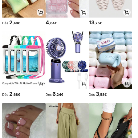
2
4
13
Dès
,48€
,64€
,75€
2
6
3
Dès
,68€
Dès
,24€
Dès
,58€