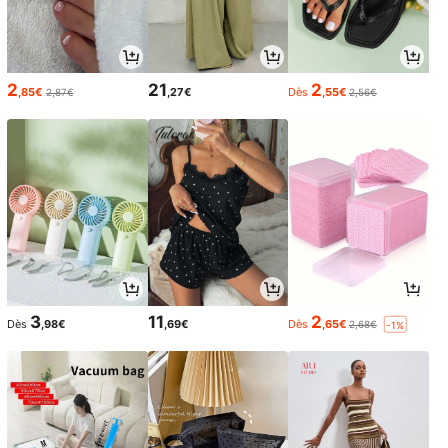
2
21
2
,85€
,27€
Dès
,55€
2,87€
2,56€
3
11
2
Dès
,98€
,69€
Dès
,65€
2,68€
-1%