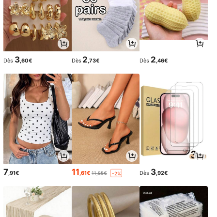
3
2
2
Dès
,60€
Dès
,73€
Dès
,46€
7
11
3
,91€
,61€
Dès
,92€
11,85€
-2%