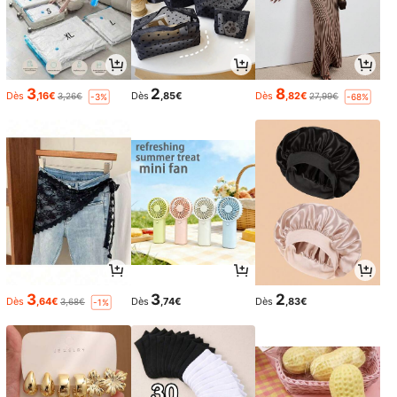
3
2
8
Dès
,16€
Dès
,85€
Dès
,82€
3,26€
27,99€
-3%
-68%
3
3
2
Dès
,64€
Dès
,74€
Dès
,83€
3,68€
-1%