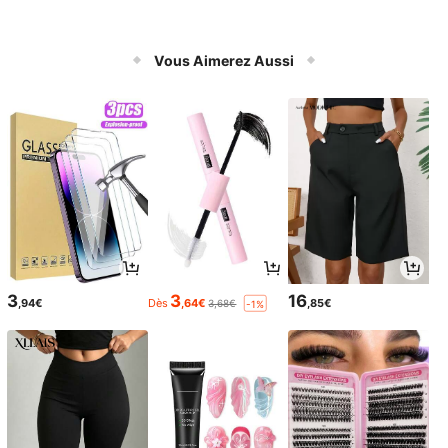
Vous Aimerez Aussi
3
3
16
,94€
Dès
,64€
,85€
3,68€
-1%