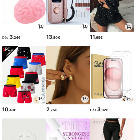
3
13
11
Dès
,24€
,80€
,69€
10
2
3
,49€
,75€
Dès
,92€