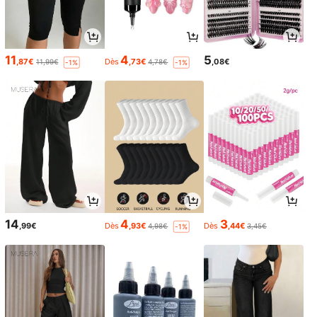
11
4
5
,87€
Dès
,73€
,08€
11,99€
4,78€
-1%
-1%
14
4
3
,99€
Dès
,93€
Dès
,44€
4,98€
3,45€
-1%