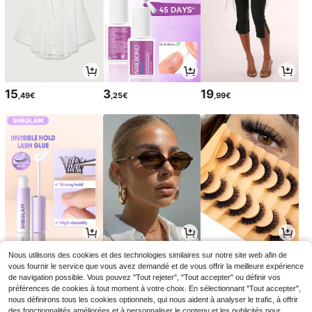
15
3
19
,49€
,25€
,99€
4
3
4
Nous utilisons des cookies et des technologies similaires sur notre site web afin de
,88€
,92€
,44€
vous fournir le service que vous avez demandé et de vous offrir la meilleure expérience
de navigation possible. Vous pouvez "Tout rejeter", "Tout accepter" ou définir vos
préférences de cookies à tout moment à votre choix. En sélectionnant "Tout accepter",
nous définirons tous les cookies optionnels, qui nous aident à analyser le trafic, à offrir
des fonctionnalités améliorées et à personnaliser le contenu et les publicités pour