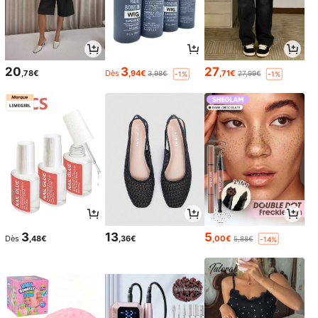
20
3
27
,78€
Dès
,94€
,71€
3,98€
27,99€
-1%
-1%
3
13
5
Dès
,48€
,36€
,00€
5,88€
-14%