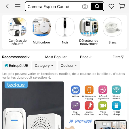
Camera Surveillance Extérieur Sans Fil
Sonnette Sans Fil Avec Caméra
Camera Surveillance
Caméras de
Détecteur de
Multicolore
Noir
Blanc
sécurité
mouvement
Recommended
Most Popular
Price
Filtre
Entrepôt UE
Category
Couleur
Les prix peuvent varier en fonction du modèle, de la couleur, de la taille ou d'autres
variantes du produit sélectionné.