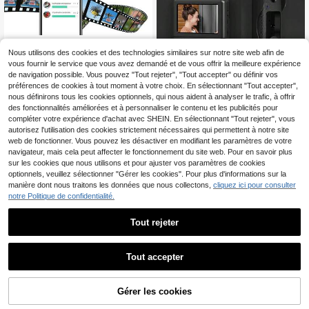
GENAI
Nous utilisons des cookies et des technologies similaires sur notre site web afin de
GENAI Caméra de WiFi 480P, convi
vous fournir le service que vous avez demandé et de vous offrir la meilleure expérience
ent pour la surveillance des animau
9
de navigation possible. Vous pouvez "Tout rejeter", "Tout accepter" ou définir vos
Dès
,56€
x de compagnie/de la nounou, avec
préférences de cookies à tout moment à votre choix. En sélectionnant "Tout accepter",
Dernière sonnette vidéo sans fil, sur
fente pour carte TF et stockage dan
veillance intérieure en temps réel d
s le cloud
nous définirons tous les cookies optionnels, qui nous aident à analyser le trafic, à offrir
44
,08€
e 4,3 po, sans application requise, e
des fonctionnalités améliorées et à personnaliser le contenu et les publicités pour
nregistrement local, vision nocturne
compléter votre expérience d'achat avec SHEIN. En sélectionnant "Tout rejeter", vous
améliorée, audio bidirectionnel, batt
autorisez l'utilisation des cookies strictement nécessaires qui permettent à notre site
erie longue durée, utilisation intérie
web de fonctionner. Vous pouvez les désactiver en modifiant les paramètres de votre
ure, montage mural, contrôle tactile,
navigateur, mais cela peut affecter le fonctionnement du site web. Pour en savoir plus
rechargeable, pratique pour la surv
sur les cookies que nous utilisons et pour ajuster vos paramètres de cookies
eillance des personnes âgées à do
micile
optionnels, veuillez sélectionner "Gérer les cookies". Pour plus d'informations sur la
manière dont nous traitons les données que nous collectons,
cliquez ici pour consulter
notre Politique de confidentialité.
Tout rejeter
1
1
1 pièce Caméra de sans fil intelligen
Tout accepter
te 1080P Full HD avec vision noctu
9
Dès
,04€
rne couleur claire, capture audio uni
Capteur de porte et fenêtre WiFi, ca
directionnelle et détection de mouv
pteur de domestique intelligent, co
ement avancée. Parfait pour la surv
Gérer les cookies
8
,22€
mpatible avec Alexa et l'application
eillance de , la de la maison et la sur
Tuya/Smart Life, sans hub requis, al
veillance des personnes âgées ou d