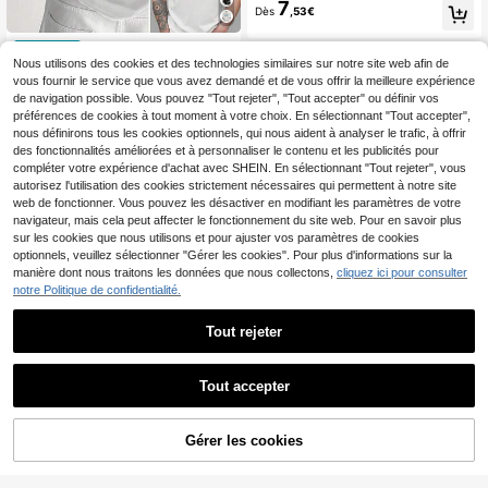
7
d'été pour hommes, col rond doux,
Dès
,53€
manches courtes, imprimé graphiqu
e Slam de basketball LA, tenue déc
1 pièce, chemise décont
Entrepôt UE
ontractée printemps et été. Noir
3
ractée à col rond pour hommes, ado
Nous utilisons des cookies et des technologies similaires sur notre site web afin de
Dès
,80€
lescents et étudiants, imprimé doubl
vous fournir le service que vous avez demandé et de vous offrir la meilleure expérience
e face inspiré de la France, manche
de navigation possible. Vous pouvez "Tout rejeter", "Tout accepter" ou définir vos
s courtes, ambiance estivale, style
préférences de cookies à tout moment à votre choix. En sélectionnant "Tout accepter",
sportif, légère, été.sommer
nous définirons tous les cookies optionnels, qui nous aident à analyser le trafic, à offrir
des fonctionnalités améliorées et à personnaliser le contenu et les publicités pour
compléter votre expérience d'achat avec SHEIN. En sélectionnant "Tout rejeter", vous
autorisez l'utilisation des cookies strictement nécessaires qui permettent à notre site
web de fonctionner. Vous pouvez les désactiver en modifiant les paramètres de votre
navigateur, mais cela peut affecter le fonctionnement du site web. Pour en savoir plus
sur les cookies que nous utilisons et pour ajuster vos paramètres de cookies
optionnels, veuillez sélectionner "Gérer les cookies". Pour plus d'informations sur la
manière dont nous traitons les données que nous collectons,
cliquez ici pour consulter
notre Politique de confidentialité.
Tout rejeter
9
t-shirt homme, tenue d'é
Entrepôt UE
Tout accepter
4
té homme, chemise streetwear y2k
Dès
,99€
homme, hauts en coton, t-shirts fem
me, style années 90, cadeau pour l
Casablanca T-shirt vint
Entrepôt UE
a fête des pères, tenue de festival h
Gérer les cookies
age classique à imprimé architectur
CRAQUEZ DES MAINTENANT
AJOUTER AU PANIER
#1 BEST-SELLERS
de Entaillé T-shirts pour hommes
omme
al de ville marocaine et de plage, 10
5
Dès
,98€
0% coton, tee-shirt graphique pour