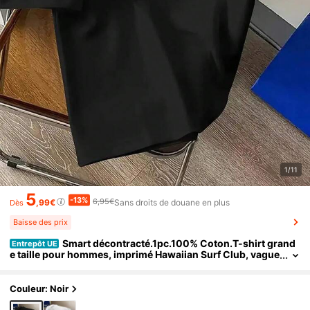
1/11
5
-13%
6,95€
,99€
Sans droits de douane en plus
Dès
Baisse des prix
Smart décontracté.1pc.100% Coton.T-shirt grand
Entrepôt UE
e taille pour hommes, imprimé Hawaiian Surf Club, vague
s et soleil, ambiance calme, manches courtes confortable
s pour porter en été.Col rond
Couleur: Noir