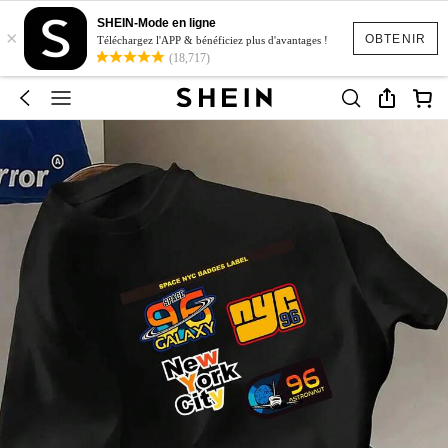
SHEIN-Mode en ligne
×
OBTENIR
Téléchargez l'APP & bénéficiez plus d'avantages !
(18,717)