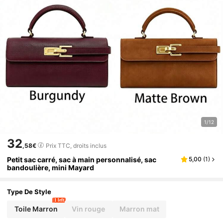
1/12
32
,58€
Prix TTC, droits inclus
Petit sac carré, sac à main personnalisé, sac
5,00
(
1
)
bandoulière, mini Mayard
Type De Style
1 left
Toile Marron
Vin rouge
Marron mat