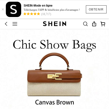
SHEIN-Mode en ligne
×
OBTENIR
Téléchargez l'APP & bénéficiez plus d'avantages !
(18,717)