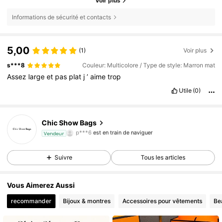
Voir plus
Informations de sécurité et contacts
5,00
(1)
Voir plus
s***8
Couleur: Multicolore / Type de style: Marron mat
Assez
large
et
pas
plat
j
’
aime
trop
Utile
(0)
39K Suiveurs
4,72
Chic Show Bags
p***6
est en train de naviguer
Vendeur
39K Suiveurs
4,72
39K Suiveurs
4,72
Suivre
Tous les articles
39K Suiveurs
4,72
39K Suiveurs
4,72
Vous Aimerez Aussi
39K Suiveurs
4,72
recommander
Bijoux & montres
Accessoires pour vêtements
Be
39K Suiveurs
4,72