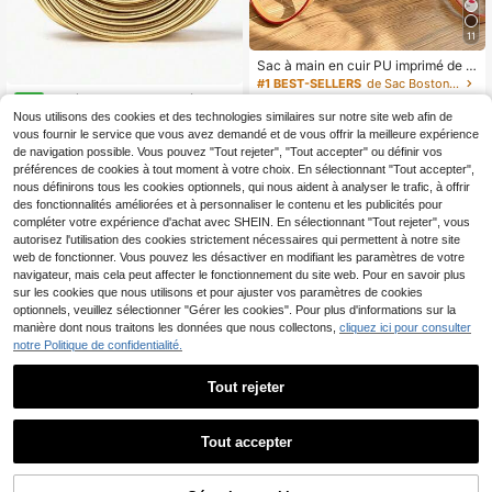
11
Sac à main en cuir PU imprimé de c
ouleur unie avec bandoulière amovi
#1 BEST-SELLERS
de Sac Boston Sacs à poignée supérieure pour femme
ble, sac fourre-tout structuré marro
Sac à main avec poignée rond
14
NEW
,43€
n pour femmes, léger et polyvalent
22
e tressée en corde torsadée dorée à
Nous utilisons des cookies et des technologies similaires sur notre site web afin de
,58€
pour un usage quotidien
plusieurs brins, sac unique avec poi
vous fournir le service que vous avez demandé et de vous offrir la meilleure expérience
gnée ronde tressée, convient pour l
de navigation possible. Vous pouvez "Tout rejeter", "Tout accepter" ou définir vos
a photographie de mariage et de fêt
préférences de cookies à tout moment à votre choix. En sélectionnant "Tout accepter",
e
nous définirons tous les cookies optionnels, qui nous aident à analyser le trafic, à offrir
des fonctionnalités améliorées et à personnaliser le contenu et les publicités pour
compléter votre expérience d'achat avec SHEIN. En sélectionnant "Tout rejeter", vous
autorisez l'utilisation des cookies strictement nécessaires qui permettent à notre site
web de fonctionner. Vous pouvez les désactiver en modifiant les paramètres de votre
navigateur, mais cela peut affecter le fonctionnement du site web. Pour en savoir plus
sur les cookies que nous utilisons et pour ajuster vos paramètres de cookies
optionnels, veuillez sélectionner "Gérer les cookies". Pour plus d'informations sur la
manière dont nous traitons les données que nous collectons,
cliquez ici pour consulter
notre Politique de confidentialité.
5
Tout rejeter
Nouveau sac à main de printemps/é
21
té avec décoration ajourée et poch
,06€
e nid d'oiseau, sac fourre-tout de ni
Tout accepter
Économiser 0,02€
che de haute qualité porté épaule e
t bandoulière pour femmes
EVIANA