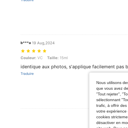
b***a
19 Aug,2024
Couleur: VC, Taille: 15ml
Couleur:
VC
Taille:
15ml
identique aux photos, s'applique facilement pas
Traduire
Nous utilisons des
que vous avez dem
"Tout rejeter", "
sélectionnant "To
trafic, à offrir d
votre expérience 
Voir Plus D
cookies stricteme
désactiver en mod