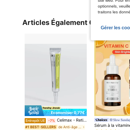
site web. Pour en
optionnels, veuil
traitons les donn
Articles Également Consultés
Gérer les coo
Économiser 0,77€
Celimax - Retinal Shot Tightening Booster 15ml Booster Anti-Age
Slow Sunda
Entrepôt UE
-7%
#1 BEST-SELLERS
de Anti-âge Sérums et soins du visage
#1 BEST-SELLERS
(1000+