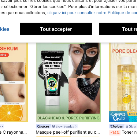
 savoir plus sur les cookies que nous utilisons et pour ajuster vos par
lez sélectionner "Gérer les cookies". Pour plus d'informations sur la ma
ées que nous collectons,
cliquez ici pour consulter notre Politique de con
kies
Tout accepter
Tout r
y
Slow Sunday
Slow
de Combinaison Sérums et soins du visage
Sérum à la vitamine C rayonnant SlowSunday, hydratation en profondeur, éclaircit la peau, uniformise le teint, améliore l'aspect terne, réduit les rides, antioxydant, lisse les rides fines, pore minimisant, lissant et floutant le primer, convient pour l'été, Y2K
Masque peel-off purifiant au charbon SlowSunday, masque facial, extracteur de points noirs, nettoyage en profondeur, soins de la peau coréens, K-Beauty, idéal pour les fêtes, convient pour l'été
Toner nettoyant pour les pores, hydrate et illumine, minimise l'app
-14%
)