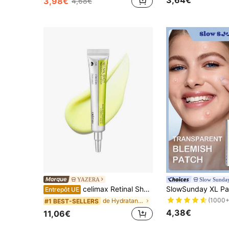
3,64€
3,98€
4,68€
de Combinaison Sérums et soins du visage
#2 BEST-SELLERS
(1000+)
YAZERA
Slow Sunda
celimax Retinal Shot Tightening Booster 15ml Booster Anti-Age
Entrepôt UE
(1000+
de Hydratant Sérums et soins du visage
#1 BEST-SELLERS
4,38€
11,06€