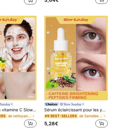
3,64€
de Crème pour le visage Hydratants
#4 BEST-SELLERS
(1000+)
 Sunday
Slow Sunday
Nettoyant à la vitamine C SlowSunday, nettoyage en douceur, hydratant, soin de la peau, idéal pour les fêtes, rafraîchissant, convient pour l'été
Sérum éclaircissant pour les yeux, caféine, hydratant et éclaircissant, adapté aux cernes, ridules et poches pour les yeux, bon choix pour les vacances, la plage, les essentiels de voyage, adapté aux soins oculaires d'été
de nettoyant visage Nettoyants
de Sensible Sérums et soins du visage
ERS
#9 BEST-SELLERS
5,28€