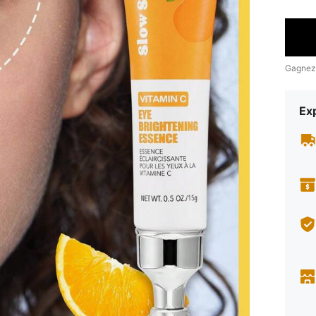
Gagnez
Exp