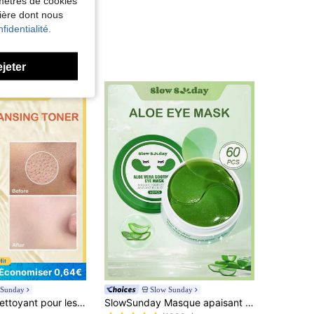
amètres de cookies
nière dont nous
fidentialité.
ejeter
Économiser 0,64€
 Sunday
Slow Sunday
de Éclaircissant Soins des yeux
#1 BEST-SELLERS
arence des pores et exfolie en douceur la peau, bon choix pour les vacances, la plage, les essentiels de voyage, convient aux soins de la peau d'été
SlowSunday Masque apaisant aux yeux à l'aloe vera, 30 paires, Patch pour les yeux, Soins de la peau coréens, Extrait d'aloe vera et hyaluronate de sodium, Diminue les poches des yeux, Améliore les cernes, Éclaircit le contour des yeux, Convient pour l'été
(1000+)