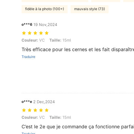
fidèle à la photo (100+)
mauvais style (73)
o***6
19 Nov,2024
Couleur: VC, Taille: 15ml
Couleur:
VC
Taille:
15ml
Très efficace pour les cernes et les fait disparaî
Traduire
o***e
2 Dec,2024
Couleur: VC, Taille: 15ml
Couleur:
VC
Taille:
15ml
C’est le 2e que je commande ça fonctionne parfa
Traduire