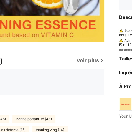
Descr
Aver
ants. Év
u irritée
Avis
E) n° 12
st ≤ 30
Informat
⌛ + dat
référen
Taill
)
Voir plus
e ; 2. P
a date l
ouvert 
Ingré
ue, les 
emptés 
aux ind
À Pr
édiateme
Your U
(45)
Bonne portabilité (43)
es détente (15)
thanksgiving (14)