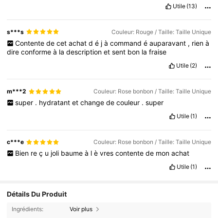
vre
s
è
che
ou
collante
.
Je
m
'
y
attendais
vraiment
pas
mais
je
Utile
(13)
suis
vraiment
satisfaite
du
resultat
s***s
Couleur: Rouge / Taille: Taille Unique
Contente
de
cet
achat
d
é
j
à
command
é
auparavant
,
rien
à
dire
conforme
à
la
description
et
sent
bon
la
fraise
Utile
(2)
m***2
Couleur: Rose bonbon / Taille: Taille Unique
super
.
hydratant
et
change
de
couleur
.
super
Utile
(1)
c***e
Couleur: Rose bonbon / Taille: Taille Unique
Bien
re
ç
u
joli
baume
à
l
è
vres
contente
de
mon
achat
Utile
(1)
Détails Du Produit
Ingrédients:
Voir plus