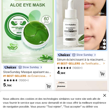
Slow Sunday
Sérum éclaircissant à la niacinamid
e SlowSunday, sérum rétrécissant l
#1 BEST-SELLERS
de Tonification uniforme Sérums et soins du visage
es pores, essence hydratante pour l
Slow Sunday
(1000+)
e visage, liquide purifiant les pores,
4
SlowSunday Masque apaisant aux
soin de la peau, convient pour l'été,
,58€
yeux à l'aloe vera, 30 paires, Patch
#1 BEST-SELLERS
de Éclaircissant Soins des yeux
Y2K, idéal pour les fêtes
pour les yeux, Soins de la peau coré
(1000+)
ens, Extrait d'aloe vera et hyalurona
5
te de sodium, Diminue les poches d
,76€
es yeux, Améliore les cernes, Éclair
cit le contour des yeux, Convient po
ur l'été
Nous utilisons des cookies et des technologies similaires sur notre site web afin de
vous fournir le service que vous avez demandé et de vous offrir la meilleure expérience
de navigation possible. Vous pouvez "Tout rejeter", "Tout accepter" ou définir vos