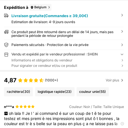
Expédition à
Belgium
Livraison gratuite(Commandes ≥ 39,00€)
Estimation de livraison:
4-9 jours ouvrés
Ce produit peut être retourné dans un délai de 14 jours, mais pas
pendant la période de retour prolongée
Paiements sécurisés · Protection de la vie privée
Vendu et expédié par le vendeur professionnel : SHEIN
Informations et obligations du vendeur
Pour signaler ce vendeur et/ou ce produit
4,87
(1000+)
Voir plus
rachètera
(30)
logistique rapide
(23)
couleur unie
(55)
n***a
Couleur: Noir / Taille: Taille Unique
oh
lala
!!
Je
l
'
ai
command
é
sur
un
coup
de
t
ê
te
pour
testez
et
mes
premi
è
res
impressions
sont
plut
ô
t
bonnes
,
la
couleur
est
tr
è
s
belle
sur
la
peau
en
plus
ç
a
ne
laisse
pas
la
l
è