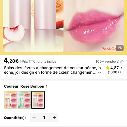
1/8
4
,28€
Prix TTC, droits inclus
100+ vendu(s)
Soins des lèvres à changement de couleur pêche, p
4,87
êche, joli design en forme de cœur, changemen
(1000+)
t de couleur, soins des lèvres quotidiens, masq
ue de sommeil pour les lèvres, faveur aux fruits, bo
n choix pour les vacances, la plage, les essentiels d
Couleur: Rose Bonbon
e voyage, convient aux soins des lèvres d'été
Quantité(s):