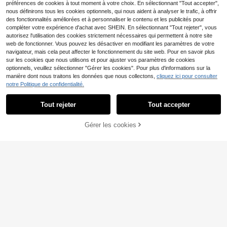
préférences de cookies à tout moment à votre choix. En sélectionnant "Tout accepter",
nous définirons tous les cookies optionnels, qui nous aident à analyser le trafic, à offrir
des fonctionnalités améliorées et à personnaliser le contenu et les publicités pour
compléter votre expérience d'achat avec SHEIN. En sélectionnant "Tout rejeter", vous
autorisez l'utilisation des cookies strictement nécessaires qui permettent à notre site
web de fonctionner. Vous pouvez les désactiver en modifiant les paramètres de votre
navigateur, mais cela peut affecter le fonctionnement du site web. Pour en savoir plus
sur les cookies que nous utilisons et pour ajuster vos paramètres de cookies
optionnels, veuillez sélectionner "Gérer les cookies". Pour plus d'informations sur la
manière dont nous traitons les données que nous collectons,
cliquez ici pour consulter
Biodance
notre Politique de confidentialité.
Biodance Bio Collagen
SHEIN BEAUTY - BRANDS
Entrepôt UE
Real Deep Mask Set - Lot de 4 mas
#1 BEST-SELLERS
de Anti-âge Masques faciaux
Jkosmec Aloe Vera Soot
Tout rejeter
Tout accepter
Entrepôt UE
ques de 34g
9
12
hing Gel, Suitable For Daily Use – S
,29€
,99€
oothing Gel, Moisturizing, For Sensi
Gérer les cookies
tive Skin, Fresh, Aloe Extract, Suita
AJOUTER AU PANIER
ble For After-Sun Care