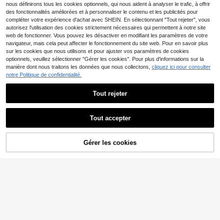
nous définirons tous les cookies optionnels, qui nous aident à analyser le trafic, à offrir
des fonctionnalités améliorées et à personnaliser le contenu et les publicités pour
compléter votre expérience d'achat avec SHEIN. En sélectionnant "Tout rejeter", vous
autorisez l'utilisation des cookies strictement nécessaires qui permettent à notre site
web de fonctionner. Vous pouvez les désactiver en modifiant les paramètres de votre
navigateur, mais cela peut affecter le fonctionnement du site web. Pour en savoir plus
celimax
sur les cookies que nous utilisons et pour ajuster vos paramètres de cookies
Celimax - Retinal S
optionnels, veuillez sélectionner "Gérer les cookies". Pour plus d'informations sur la
hot Tightening Booster 15ml Booste
#1 BEST-SELLERS
de Anti-âge Sérums et soins du visage
manière dont nous traitons les données que nous collectons,
cliquez ici pour consulter
r Anti-Age
notre Politique de confidentialité.
10
,10€
-7%
10,87€
4-5 j. ouvrés
Tout rejeter
Biodance
Biodance Bio Collagen
Entrepôt UE
Tout accepter
Real Deep Mask Set - Lot de 4 mas
#1 BEST-SELLERS
de Anti-âge Masques faciaux
ques de 34g
9
,49€
Gérer les cookies
AJOUTER AU PANIER