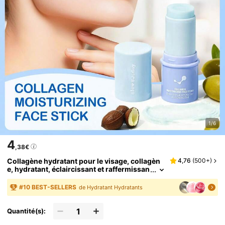
1/6
4
,38€
Collagène hydratant pour le visage, collagèn
4,76
(
500+
)
e, hydratant, éclaircissant et raffermissan
t la peau, K Beauty, bon choix pour les vac
ances, la plage, les essentiels de voyage, ada
#
10
BEST-SELLERS
de Hydratant Hydratants
pté aux soins de la peau d'été
Quantité(s):