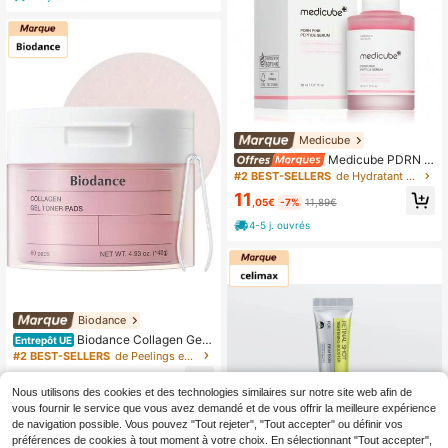
Medicube
Medicube PDRN Pi
nk Peptide Serum 30ML - Sérum a
#2 BEST-SELLERS
de Hydratant Sérums et soins du visage
ux peptides et PDRN
11
,05€
-7%
11,89€
4-5 j. ouvrés
Biodance
Biodance Collagen Gel
Entrepôt UE
Toner Pads - 60 pads
#2 BEST-SELLERS
de Peelings exfoliants pour le visage
11
,69€
Nous utilisons des cookies et des technologies similaires sur notre site web afin de
4-5 j. ouvrés
vous fournir le service que vous avez demandé et de vous offrir la meilleure expérience
de navigation possible. Vous pouvez "Tout rejeter", "Tout accepter" ou définir vos
préférences de cookies à tout moment à votre choix. En sélectionnant "Tout accepter",