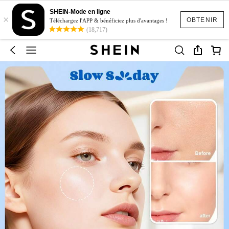
SHEIN-Mode en ligne
×
OBTENIR
Téléchargez l'APP & bénéficiez plus d'avantages !
(18,717)