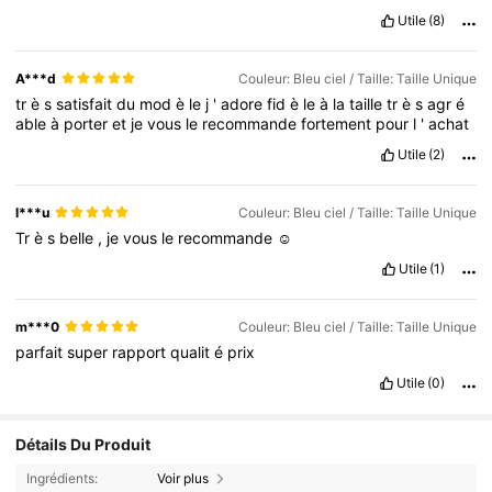
Utile
(8)
A***d
Couleur: Bleu ciel / Taille: Taille Unique
tr
è
s
satisfait
du
mod
è
le
j
'
adore
fid
è
le
à
la
taille
tr
è
s
agr
é
able
à
porter
et
je
vous
le
recommande
fortement
pour
l
'
achat
Utile
(2)
l***u
Couleur: Bleu ciel / Taille: Taille Unique
Tr
è
s
belle
,
je
vous
le
recommande
☺️
Utile
(1)
m***0
Couleur: Bleu ciel / Taille: Taille Unique
parfait
super
rapport
qualit
é
prix
Utile
(0)
Détails Du Produit
Ingrédients:
Voir plus