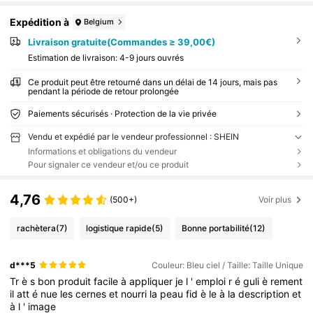
Expédition à
Belgium
Livraison gratuite(Commandes ≥ 39,00€)
Estimation de livraison:
4-9 jours ouvrés
Ce produit peut être retourné dans un délai de 14 jours, mais pas
pendant la période de retour prolongée
Paiements sécurisés · Protection de la vie privée
Vendu et expédié par le vendeur professionnel : SHEIN
Informations et obligations du vendeur
Pour signaler ce vendeur et/ou ce produit
4,76
(500+)
Voir plus
rachètera
(7)
logistique rapide
(5)
Bonne portabilité
(12)
d***5
Couleur: Bleu ciel / Taille: Taille Unique
Tr
è
s
bon
produit
facile
à
appliquer
je
l
'
emploi
r
é
guli
è
rement
il
att
é
nue
les
cernes
et
nourri
la
peau
fid
è
le
à
la
description
et
à
l
'
image