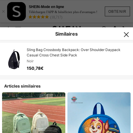
SHEIN-Mode en ligne
×
OBTENIR
Téléchargez l'APP & bénéficiez plus d'avantages !
(18,717)
Similaires
Sling Bag Crossbody Backpack: Over Shoulder Daypack
Casual Cross Chest Side Pack
Noir
150,78€
Articles similaires