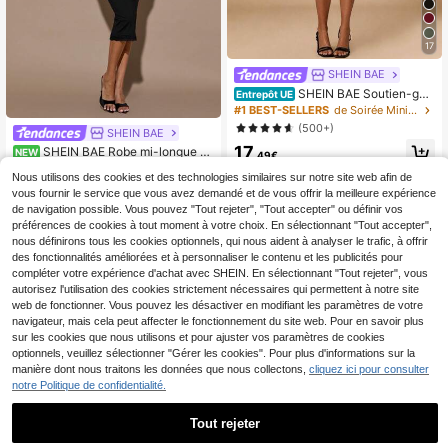
17
SHEIN BAE
SHEIN BAE Soutien-gor
Entrepôt UE
ge noir moulant sexy et bustier asso
#1 BEST-SELLERS
de Soirée Mini robes pour femmes
rti pour femmes, convient pour les r
(500+)
SHEIN BAE
endez-vous, les boîtes de nuit, les s
17
orties, le Nouvel An et autres occasi
SHEIN BAE Robe mi-longue él
NEW
,49€
ons. Bustier moulant, Top pour festi
égante ajustée en tricot noir unicolo
15
,99€
val de musique, robe moulante noir
Nous utilisons des cookies et des technologies similaires sur notre site web afin de
re avec patchwork de dentelle, aut
e, robe avec bonnet intégré, élégan
omne/hiver
vous fournir le service que vous avez demandé et de vous offrir la meilleure expérience
te et sexy
de navigation possible. Vous pouvez "Tout rejeter", "Tout accepter" ou définir vos
préférences de cookies à tout moment à votre choix. En sélectionnant "Tout accepter",
nous définirons tous les cookies optionnels, qui nous aident à analyser le trafic, à offrir
des fonctionnalités améliorées et à personnaliser le contenu et les publicités pour
compléter votre expérience d'achat avec SHEIN. En sélectionnant "Tout rejeter", vous
autorisez l'utilisation des cookies strictement nécessaires qui permettent à notre site
web de fonctionner. Vous pouvez les désactiver en modifiant les paramètres de votre
navigateur, mais cela peut affecter le fonctionnement du site web. Pour en savoir plus
sur les cookies que nous utilisons et pour ajuster vos paramètres de cookies
optionnels, veuillez sélectionner "Gérer les cookies". Pour plus d'informations sur la
manière dont nous traitons les données que nous collectons,
cliquez ici pour consulter
notre Politique de confidentialité.
Tout rejeter