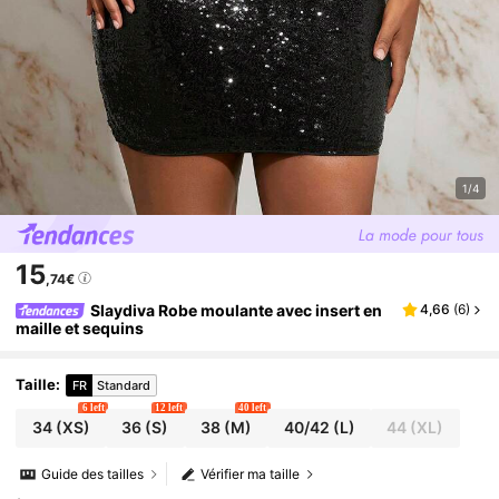
1/4
15
,74€
Slaydiva Robe moulante avec insert en
4,66
(
6
)
maille et sequins
Taille
:
FR
Standard
6 left
12 left
40 left
34
(XS)
36
(S)
38
(M)
40/42
(L)
44
(XL)
Guide des tailles
Vérifier ma taille