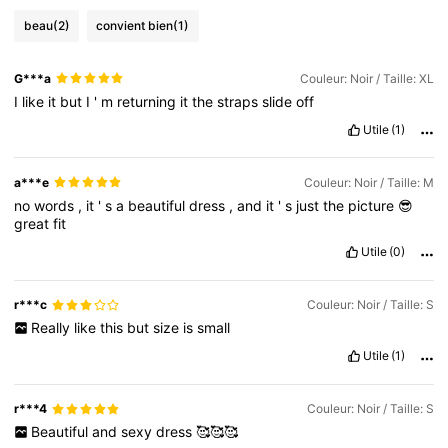
beau
(2)
convient bien
(1)
G***a
Couleur: Noir / Taille: XL
I
like
it
but
I
'
m
returning
it
the
straps
slide
off
Utile
(1)
a***e
Couleur: Noir / Taille: M
no
words
,
it
'
s
a
beautiful
dress
,
and
it
'
s
just
the
picture
😎
great
fit
Utile
(0)
r***c
Couleur: Noir / Taille: S
Really
like
this
but
size
is
small
Utile
(1)
r***4
Couleur: Noir / Taille: S
Beautiful
and
sexy
dress
🥰🥰🥰