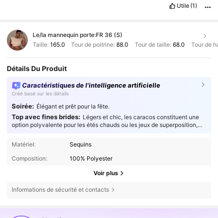
Utile
(1)
Le/la mannequin porte:
FR 36 (S)
Taille:
165.0
Tour de poitrine:
88.0
Tour de taille:
68.0
Tour de h
Détails Du Produit
Caractéristiques de l'intelligence artificielle
Créé basé sur les détails
Soirée:
Élégant et prêt pour la fête.
Top avec fines brides:
Légers et chic, les caracos constituent une
option polyvalente pour les étés chauds ou les jeux de superposition,
offrant un confort fluide et respirant aux amateurs de mode soucieux de
leur style.
Matériel:
Sequins
Composition:
100% Polyester
Voir plus
Informations de sécurité et contacts