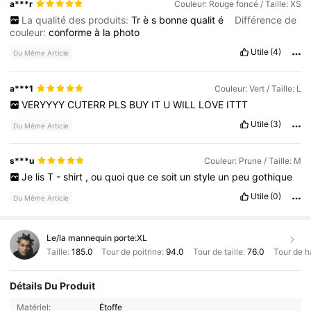
a***r
Couleur: Rouge foncé / Taille: XS
La qualité des produits:
Tr
è
s
bonne
qualit
é
Différence de
couleur:
conforme
à
la
photo
Utile
(4)
Du Même Article
a***1
Couleur: Vert / Taille: L
VERYYYY
CUTERR
PLS
BUY
IT
U
WILL
LOVE
ITTT
Utile
(3)
Du Même Article
s***u
Couleur: Prune / Taille: M
Je
lis
T
-
shirt
,
ou
quoi
que
ce
soit
un
style
un
peu
gothique
Utile
(0)
Du Même Article
Le/la mannequin porte:
XL
Taille:
185.0
Tour de poitrine:
94.0
Tour de taille:
76.0
Tour de h
Détails Du Produit
Matériel:
Étoffe