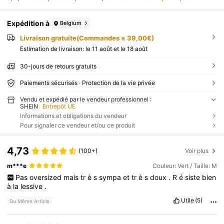
Expédition à
Belgium
Livraison gratuite(Commandes ≥ 39,00€)
Estimation de livraison:
le 11 août et le 18 août
30-jours de retours gratuits
Paiements sécurisés · Protection de la vie privée
Vendu et expédié par le vendeur professionnel :
SHEIN
Entrepôt UE
Informations et obligations du vendeur
Pour signaler ce vendeur et/ou ce produit
4,73
(100+)
Voir plus
m***e
Couleur: Vert / Taille: M
Pas
oversized
mais
tr
è
s
sympa
et
tr
è
s
doux
.
R
é
siste
bien
à
la
lessive
.
Utile
(5)
Du Même Article