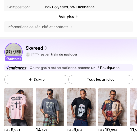
Composition:
95% Polyester, 5% Élasthanne
Voir plus
Informations de sécurité et contacts
Skyrend
782 Suiveurs
4,54
j***v
est en train de naviguer
782 Suiveurs
4,54
Ce magasin est sélectionné comme un
「Boutique tendance」
782 Suiveurs
4,54
782 Suiveurs
4,54
Suivre
Tous les articles
782 Suiveurs
4,54
782 Suiveurs
4,54
782 Suiveurs
4,54
9
14
9
10
11
Dès
,99€
,67€
Dès
,16€
Dès
,99€
,