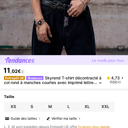
1/7
11
,02€
Skyrend T-shirt décontracté à
4,73
Entrepôt UE
col rond à manches courtes avec imprimé lettre
(100+)
s d'ange pour hommes
Taille
XS
S
M
L
XL
XXL
Guide des tailles
Vérifier ma taille
​L, S, M sont expédiés depuis Entrepôt UE offre
livraison plus rapide
.