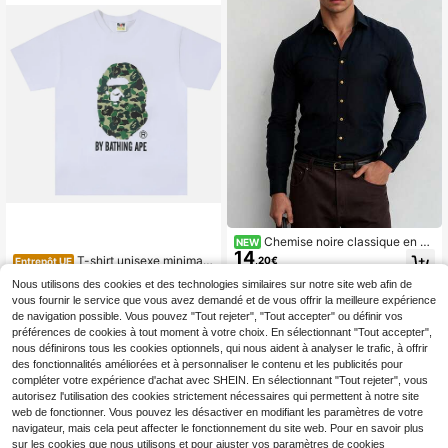
Chemise noire classique en co
NEW
14
ton facile à repasser, coupe ajustée,
T-shirt unisexe minimali
,20€
Entrepôt UE
manches longues, boutonnée, pour
9
ste style campus 2026 B.A.P.E. haut
Dès
,63€
le travail ou les tenues décontracté
Nous utilisons des cookies et des technologies similaires sur notre site web afin de
camouflage contour uni confortable
es pour hommes
vous fournir le service que vous avez demandé et de vous offrir la meilleure expérience
portrait Y2K T-shirt 100 % coton be
au cadeau pour les potes de skate
de navigation possible. Vous pouvez "Tout rejeter", "Tout accepter" ou définir vos
préférences de cookies à tout moment à votre choix. En sélectionnant "Tout accepter",
nous définirons tous les cookies optionnels, qui nous aident à analyser le trafic, à offrir
des fonctionnalités améliorées et à personnaliser le contenu et les publicités pour
compléter votre expérience d'achat avec SHEIN. En sélectionnant "Tout rejeter", vous
autorisez l'utilisation des cookies strictement nécessaires qui permettent à notre site
web de fonctionner. Vous pouvez les désactiver en modifiant les paramètres de votre
navigateur, mais cela peut affecter le fonctionnement du site web. Pour en savoir plus
sur les cookies que nous utilisons et pour ajuster vos paramètres de cookies