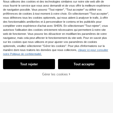
spirants et légers.
Nous utilisons des cookies et des technologies similaires sur notre site web afin de
vous fournir le service que vous avez demandé et de vous offrir la meilleure expérience
de navigation possible. Vous pouvez "Tout rejeter", "Tout accepter" ou définir vos
préférences de cookies à tout moment à votre choix. En sélectionnant "Tout accepter",
nous définirons tous les cookies optionnels, qui nous aident à analyser le trafic, à offrir
des fonctionnalités améliorées et à personnaliser le contenu et les publicités pour
compléter votre expérience d'achat avec SHEIN. En sélectionnant "Tout rejeter", vous
autorisez l'utilisation des cookies strictement nécessaires qui permettent à notre site
web de fonctionner. Vous pouvez les désactiver en modifiant les paramètres de votre
navigateur, mais cela peut affecter le fonctionnement du site web. Pour en savoir plus
sur les cookies que nous utilisons et pour ajuster vos paramètres de cookies
optionnels, veuillez sélectionner "Gérer les cookies". Pour plus d'informations sur la
manière dont nous traitons les données que nous collectons,
cliquez ici pour consulter
T-shirt unisexe 100% co
Entrepôt UE
notre Politique de confidentialité.
13
ton Arirang Album World Tour, group
,31€
e de , nouvelle collection été 2026,
pour hommes et femmes, style over
Tout rejeter
Tout accepter
5
size, mode Hallyu.
Under Armour
Gérer les cookies
CRAQUEZ DES MAINTENANT
AJOUTER AU PANIER
Under Armour TECH Me
Entrepôt UE
19
n's Sports Tees & Tanks Lightweigh
,97€
t Easy To Match Moisture-Wicking
PVC: 28,93€
Outing Gym Home Black 1382915-
001