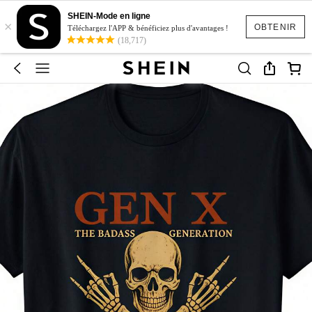
SHEIN-Mode en ligne
×
OBTENIR
Téléchargez l'APP & bénéficiez plus d'avantages !
(18,717)