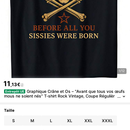
1/12
11
,13€
Graphique Crâne et Os – "Avant que tous vos œufs
Entrepôt UE
mous ne soient nés" T-shirt Rock Vintage, Coupe Régulièr
e, Chemise Décontractée à Manches Courtes, T-shirt Crân
e, Top Lavable, Port Toutes Saisons, Oversize.
Taille
S
M
L
XL
XXL
XXXL