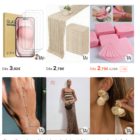
3
2
2
Dès
,92€
Dès
,78€
Dès
,75€
2,78€
-1%