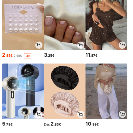
2
3
11
,85€
,25€
,87€
2,98€
-4%
5
2
10
,78€
Dès
,83€
,99€