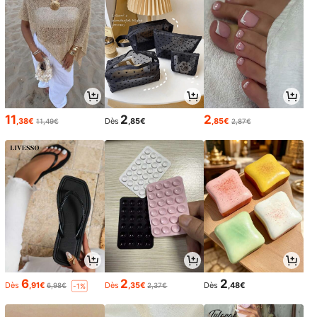
11
2
2
,38€
Dès
,85€
,85€
11,49€
2,87€
6
2
2
Dès
,91€
Dès
,35€
Dès
,48€
6,98€
2,37€
-1%