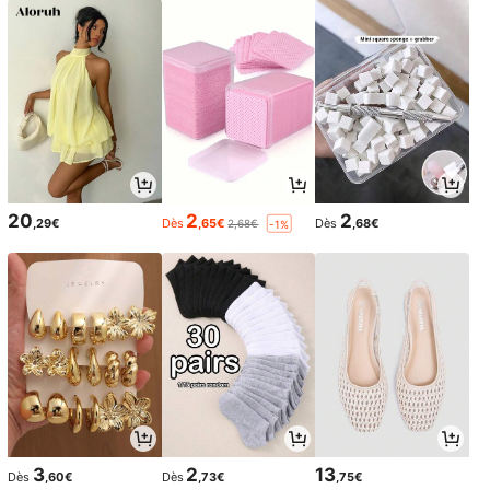
20
2
2
,29€
Dès
,65€
Dès
,68€
2,68€
-1%
3
2
13
Dès
,60€
Dès
,73€
,75€