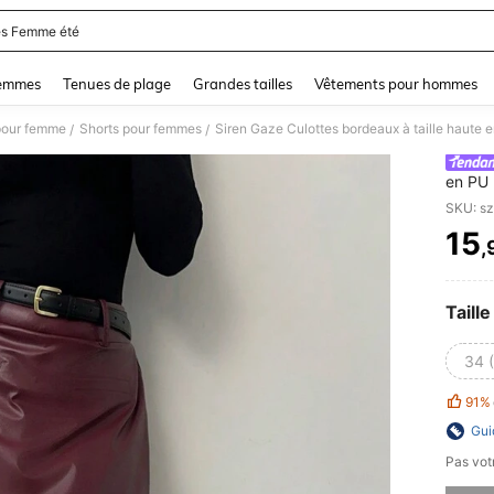
s Femme été
and down arrow keys to navigate search Dernière recherche and Rechercher et Tr
femmes
Tenues de plage
Grandes tailles
Vêtements pour hommes
pour femme
Shorts pour femmes
/
/
en PU 
trajet
SKU: s
vêteme
15
,
PR
Taille
34 
91%
Gui
Pas votr
Désolés,