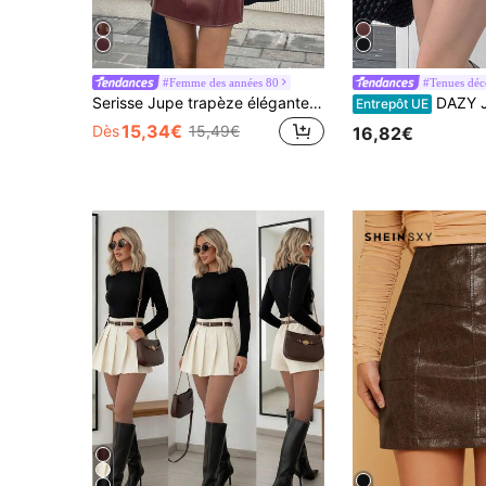
#Femme des années 80
#Tenues déc
Serisse Jupe trapèze élégante bordeaux pour femmes, jupe courte de couleur unie avec détail de rabat pour l'hiver, style minimaliste old money pour le bureau et les trajets, tenue décontractée pour rendez-vous
DAZY Jupe mini enveloppante 
Entrepôt UE
15,34€
Dès
15,49€
16,82€