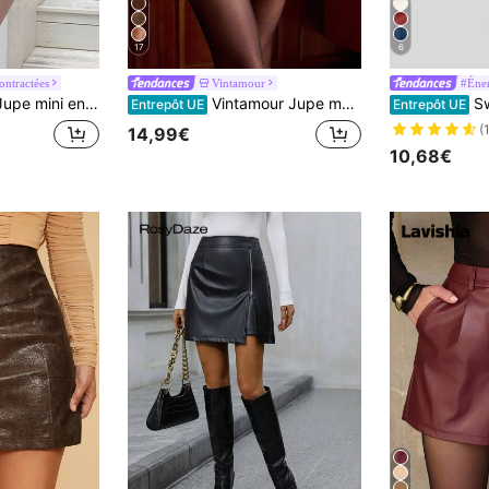
17
6
ontractées
Vintamour
#Éner
en PU de couleur unie pour femmes, toutes saisons
Vintamour Jupe moulante vintage élégante pour femme avec poches et boutons métalliques, convenant pour toutes les saisons, Thanksgiving, Nouvel An, Saint-Valentin, Hiver. Jupe mini marron
Sweetra Éléga
Entrepôt UE
Entrepôt UE
(
14,99€
10,68€