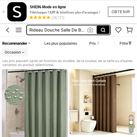
Rideau De Douche
SHEIN-Mode en ligne
×
Rideau De Douche Imperméable Lavable
OBTENIR
Téléchargez l'APP & bénéficiez plus d'avantages !
(18,717)
Rideau Douche Salle De Bain
Rideau De Douche Vert
Rideau Salle De Bain
Recommander
Les plus populaires
Prix
Filtre
Rideau De Douche
Occasion
Les prix peuvent varier en fonction du modèle, de la couleur, de la taille ou d'autres
variantes du produit sélectionné.
7