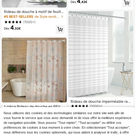
4
A, motif vague noir et blanc simple
Dès
,42€
et , imperméable et résistant à la mo
isissure, crochets gratuits. Décorati
Rideau de douche à motif de feuille
on de salle de bain, décoration d'au
s, décoration de salle de bain à la m
#5 BEST-SELLERS
de Style nordique Rideaux de douche et accessoires
tomne, accessoires de salle de bai
aison, décoration d'automne, acces
n, rentrée scolaire
(1000+)
soires de salle de bain, rentrée scol
4
aire
Dès
,32€
Rideau de douche imperméable ray
é simple en PEVA épaissi avec croc
(1000+)
1 pièce Rideau de douche en PEVA i
hets. Décoration de salle de bain, d
4
mperméable, anti-humidité et anti-
4
Dès
,73€
-1%
4,78€
Dès
,52€
Nous utilisons des cookies et des technologies similaires sur notre site web afin de
écoration d'automne, accessoires d
moisissure avec motif étoile de mer
e salle de bain, rentrée scolaire
vous fournir le service que vous avez demandé et de vous offrir la meilleure expérience
mignon (80*180cm/150*180cm/18
de navigation possible. Vous pouvez "Tout rejeter", "Tout accepter" ou définir vos
0*180cm/180*200cm/200*200c
m), livré avec 12 anneaux de rideau
préférences de cookies à tout moment à votre choix. En sélectionnant "Tout accepter",
de douche. Décoration de salle de b
nous définirons tous les cookies optionnels, qui nous aident à analyser le trafic, à offrir