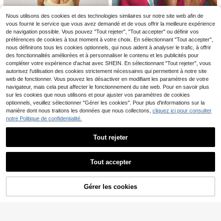
SHEIN Sovereign Charm
Entrepôt UE
Combinaison femme couleur unie m
Nous utilisons des cookies et des technologies similaires sur notre site web afin de
17
Dès
,81€
inimaliste décontractée à fermeture
vous fournir le service que vous avez demandé et de vous offrir la meilleure expérience
éclair manches courtes longueur 3/
de navigation possible. Vous pouvez "Tout rejeter", "Tout accepter" ou définir vos
4
préférences de cookies à tout moment à votre choix. En sélectionnant "Tout accepter",
nous définirons tous les cookies optionnels, qui nous aident à analyser le trafic, à offrir
des fonctionnalités améliorées et à personnaliser le contenu et les publicités pour
compléter votre expérience d'achat avec SHEIN. En sélectionnant "Tout rejeter", vous
autorisez l'utilisation des cookies strictement nécessaires qui permettent à notre site
web de fonctionner. Vous pouvez les désactiver en modifiant les paramètres de votre
14
navigateur, mais cela peut affecter le fonctionnement du site web. Pour en savoir plus
30
sur les cookies que nous utilisons et pour ajuster vos paramètres de cookies
aralina
optionnels, veuillez sélectionner "Gérer les cookies". Pour plus d'informations sur la
Slayform
Aralina Combinaison-sh
Entrepôt UE
manière dont nous traitons les données que nous collectons,
cliquez ici pour consulter
ort moulante en maille stretch à col
18
Slayform Slayform Fem
Entrepôt UE
,99€
licou, à pois, sculptant la silhouette,
notre Politique de confidentialité.
mes Combinaison sans dos de coul
15
tenue d'été pour femme, pour sport,
,58€
eur unie pour le sport
gym, décontracté et fan de la Coup
Tout rejeter
5
e du Monde
Afficher les articles similaires en stock
Voir tout
MUSERA
Musera Sport Combinais
Tout accepter
Entrepôt UE
Désolés, ce produit est épuisé.
on active avec découpes contrasté
15
13
,55€
es, tenue de sport, entraînement, gy
GLOWMODE
m, pilates, fitness, décontractée, ch
Gérer les cookies
EN RUPTURE DE STOCK
aude, transpirante, pour l'été
GLOWMODE 25" Combinaison de s
port d'été élégante avec contrôle d
29
,20€
u ventre FeatherFit™ pour femme