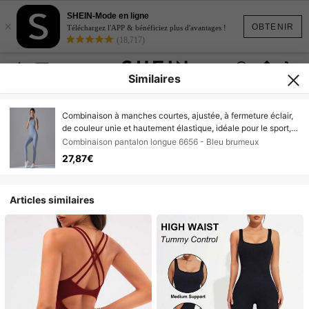
SHEIN-Mode en ligne
×
OBTENIR
Téléchargez l'APP & bénéficiez plus d'avantages !
(18,717)
Similaires
Combinaison à manches courtes, ajustée, à fermeture éclair,
de couleur unie et hautement élastique, idéale pour le sport,
le fitness, la course et le yoga
Combinaison pantalon longue 6656 - Bleu brumeux
27,87€
Articles similaires