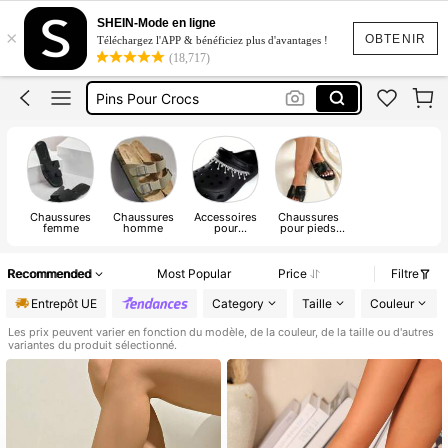
Claquette
SHEIN-Mode en ligne
×
Talon
OBTENIR
Téléchargez l'APP & bénéficiez plus d'avantages !
(18,717)
Sandale Femme
Pins Pour Crocs
Claquettes Femmes été
Claquette
Chaussures
Chaussures
Accessoires
Chaussures
femme
homme
pour
pour pieds
chaussures
larges
Recommended
Most Popular
Price
Filtre
Entrepôt UE
Category
Taille
Couleur
Les prix peuvent varier en fonction du modèle, de la couleur, de la taille ou d'autres
variantes du produit sélectionné.