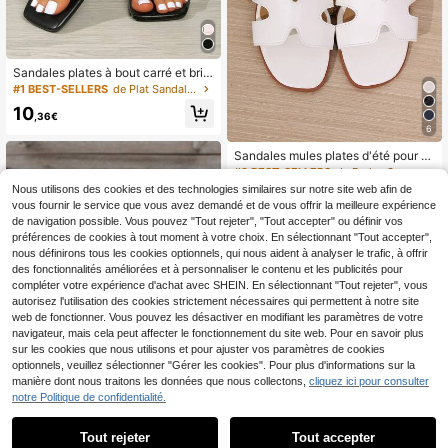
Sandales plates à bout carré et brid
e large pour femmes, sandales à enf
#1 BEST-SELLERS
de Plat Sandales pour femmes
iler à bride fine et talon chaton, styl
10
e polyvalent
,36€
6
Sandales mules plates d'été pour fe
mmes, polyvalentes, mode minimali
#2 BEST-SELLERS
de Perles Sandales pour femmes
ste, légères, pour l'extérieur, confort
Nous utilisons des cookies et des technologies similaires sur notre site web afin de
10
ables, souples, à bout ouvert, chaus
,52€
vous fournir le service que vous avez demandé et de vous offrir la meilleure expérience
sures de plage
de navigation possible. Vous pouvez "Tout rejeter", "Tout accepter" ou définir vos
préférences de cookies à tout moment à votre choix. En sélectionnant "Tout accepter",
nous définirons tous les cookies optionnels, qui nous aident à analyser le trafic, à offrir
des fonctionnalités améliorées et à personnaliser le contenu et les publicités pour
compléter votre expérience d'achat avec SHEIN. En sélectionnant "Tout rejeter", vous
autorisez l'utilisation des cookies strictement nécessaires qui permettent à notre site
web de fonctionner. Vous pouvez les désactiver en modifiant les paramètres de votre
navigateur, mais cela peut affecter le fonctionnement du site web. Pour en savoir plus
sur les cookies que nous utilisons et pour ajuster vos paramètres de cookies
optionnels, veuillez sélectionner "Gérer les cookies". Pour plus d'informations sur la
1
manière dont nous traitons les données que nous collectons,
cliquez ici pour consulter
1
notre Politique de confidentialité.
18
Tout rejeter
Tout accepter
1 paire de chaussures décontractée