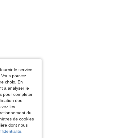
fournir le service
e. Vous pouvez
re choix. En
nt à analyser le
tés pour compléter
lisation des
uvez les
fonctionnement du
amètres de cookies
nière dont nous
fidentialité.