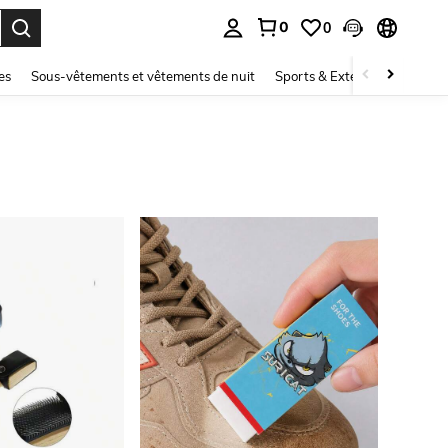
0
0
ouver. Press Enter to select.
es
Sous-vêtements et vêtements de nuit
Sports & Extérieur
Enfant