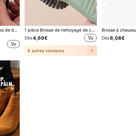
1 pièce Brosse à chaussures de danse Outils de nettoyage de semelle en daim Manche en bois Brosse à chaussures Manche plat Manche rond (Envoyé au hasard)
1 pièce Brosse de nettoyage de chaussures, accessoires pour chaussures
4,69€
6,08€
Dès
Dès
8
autres vendeurs