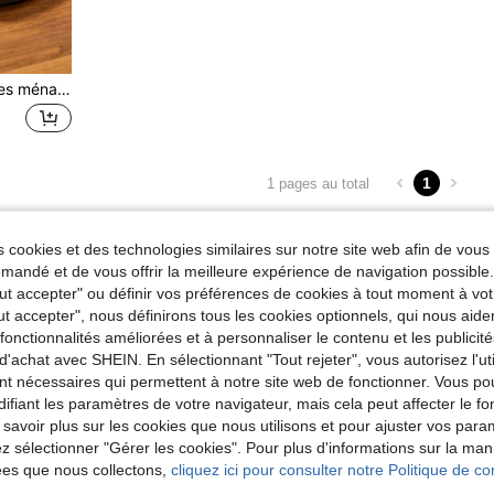
1 pièce Brosse à chaussures ménagère, portable et non dommageable, brosse de nettoyage en tissu à haute élasticité convenant aux chaussures , bottes de neige, et accessoires
1
1 pages au total
 cookies et des technologies similaires sur notre site web afin de vous 
andé et de vous offrir la meilleure expérience de navigation possibl
Tout accepter" ou définir vos préférences de cookies à tout moment à vot
ut accepter", nous définirons tous les cookies optionnels, qui nous aide
es fonctionnalités améliorées et à personnaliser le contenu et les publici
d'achat avec SHEIN. En sélectionnant "Tout rejeter", vous autorisez l'uti
nt nécessaires qui permettent à notre site web de fonctionner. Vous po
ifiant les paramètres de votre navigateur, mais cela peut affecter le 
 savoir plus sur les cookies que nous utilisons et pour ajuster vos par
lez sélectionner "Gérer les cookies". Pour plus d'informations sur la ma
ées que nous collectons,
cliquez ici pour consulter notre Politique de con