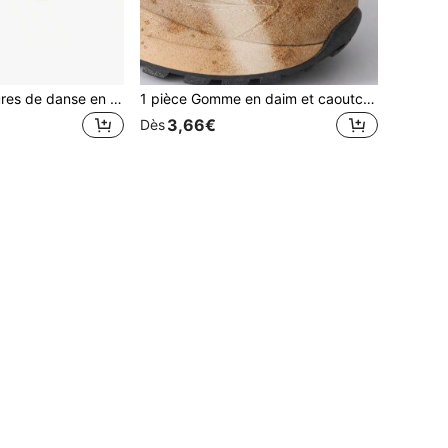
Brosse à chaussures de danse en bois légère, brosse abrasive spéciale multifonctionnelle pour le nettoyage et le polissage, brosse à chaussures de danse
1 pièce Gomme en daim et caoutchouc, utilisée pour nettoyer les chaussures, enlever les taches du cuir verni ou des chaussures de sport en maille, convient pour le nettoyage à sec, choix idéal pour les passionnés de chaussures de sport, convient également pour la rentrée scolaire, la fête des mères, la fête des pères, l'été, la plage, les voyages et la saison de la remise des diplômes
3,66€
Dès