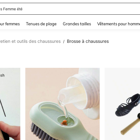
s Femme été
and down arrow keys to navigate search Dernière recherche and Rechercher et Tr
our femmes
Tenues de plage
Grandes tailles
Vêtements pour homm
retien et outils des chaussures
Brosse à chaussures
/