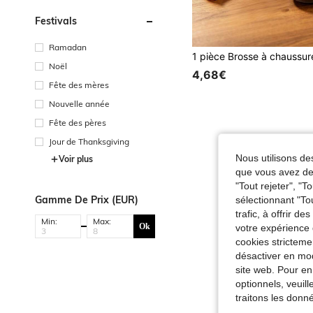
Festivals
Ramadan
Noël
4,68€
Fête des mères
Nouvelle année
Fête des pères
Jour de Thanksgiving
Nous utilisons des
Voir plus
que vous avez dem
"Tout rejeter", "
Gamme De Prix (EUR)
sélectionnant "To
trafic, à offrir d
Min:
Max:
Ok
votre expérience 
cookies stricteme
désactiver en mod
site web. Pour en
optionnels, veuil
traitons les donn