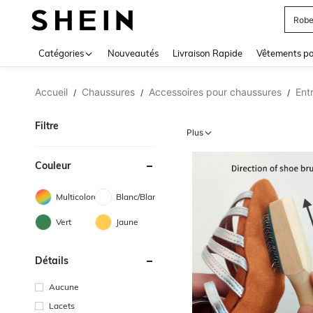
Robe
Use up 
Catégories
Nouveautés
Livraison Rapide
Vêtements p
Accueil
Chaussures
Accessoires pour chaussures
Ent
/
/
/
Filtre
Plus
Couleur
Multicolore
Blanc/Blanche
Vert
Jaune
Détails
Aucune
Lacets