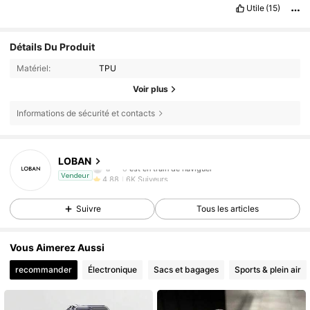
Utile
(15)
Détails Du Produit
Matériel:
TPU
Voir plus
Informations de sécurité et contacts
6K Suiveurs
4,88
LOBAN
6K Suiveurs
4,88
Vendeur
6K Suiveurs
4,88
Suivre
Tous les articles
6K Suiveurs
4,88
6K Suiveurs
4,88
Vous Aimerez Aussi
6K Suiveurs
4,88
recommander
Électronique
Sacs et bagages
Sports & plein air
6K Suiveurs
4,88