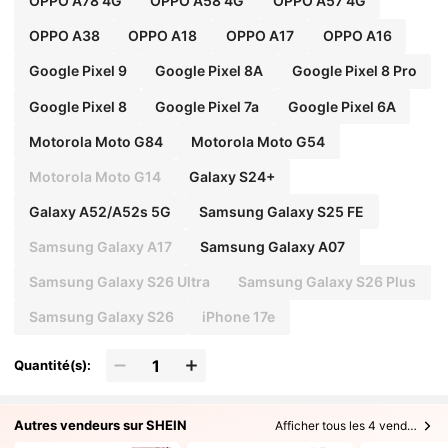
OPPO A78 4G
OPPO A58 4G
OPPO A57 4G
OPPO A38
OPPO A18
OPPO A17
OPPO A16
Google Pixel 9
Google Pixel 8A
Google Pixel 8 Pro
Google Pixel 8
Google Pixel 7a
Google Pixel 6A
Motorola Moto G84
Motorola Moto G54
Motorola Moto G14
Galaxy S24+
Galaxy A52/A52s 5G
Samsung Galaxy S25 FE
Samsung Galaxy A17
Samsung Galaxy A07
Samsung Galaxy S26 Ultra
Samsung Galaxy S26 Plus
Samsung Galaxy S26
iPhone 17e
Quantité(s):
Autres vendeurs sur SHEIN
Afficher tous les 4 vendeurs