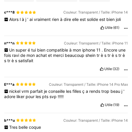
c***8
Couleur: Transparent / Taille: iPhone 14
Alors
l
à
j
’
ai
vraiment
rien
à
dire
elle
est
solide
est
bien
joli
Utile
(61)
n***n
Couleur: Transparent / Taille: iPhone 11
Un
super
é
tui
bien
compatible
à
mon
iphone
11
.
Encore
une
fois
ravi
de
mon
achat
et
merci
beaucoup
shein
tr
è
s
tr
è
s
tr
è
s
tr
è
s
satisfait
Utile
(32)
E***a
Couleur: Transparent / Taille: iPhone 14 Pro Max
nickel
vrm
parfait
je
conseille
les
filles
ç
a
rends
trop
beau
j
'
adore
liker
pour
les
pts
svp
!!!!!
Utile
(19)
b***u
Couleur: Transparent / Taille: iPhone 14
Tres
belle
coque