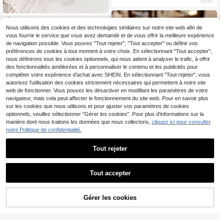
llision, écran complet, motif cœur bl
anc, personnalisé, compatible avec
iPhone 16 Pro Max, 17/16/15/14 Plu
Étui de téléphone en silicone souple
3
s/13/12/11, Air, compatible avec la s
avec porte-carte transparent peint
Nous utilisons des cookies et des technologies similaires sur notre site web afin de
,99€
érie
en forme de cœur, couverture comp
vous fournir le service que vous avez demandé et de vous offrir la meilleure expérience
lète anti-chute, avec accessoires s
de navigation possible. Vous pouvez "Tout rejeter", "Tout accepter" ou définir vos
upplémentaires, bracelet perlé, cord
préférences de cookies à tout moment à votre choix. En sélectionnant "Tout accepter",
on de téléphone, compatible avec S
nous définirons tous les cookies optionnels, qui nous aident à analyser le trafic, à offrir
amsung Galaxy A27/A37/A57/A17/
des fonctionnalités améliorées et à personnaliser le contenu et les publicités pour
A07/S26/S26PLUS/S26 Ultra/S25/
S25PLUS/S25 Ultra/A16/A36/A26/A
compléter votre expérience d'achat avec SHEIN. En sélectionnant "Tout rejeter", vous
56/A50/A12/A32/A52/A72/A51/A21
autorisez l'utilisation des cookies strictement nécessaires qui permettent à notre site
S/A13/A14/S24/S24PLUS/S24Ultr
web de fonctionner. Vous pouvez les désactiver en modifiant les paramètres de votre
a,S22/A52/A53/A54/A55S23/Comp
navigateur, mais cela peut affecter le fonctionnement du site web. Pour en savoir plus
atible avec Xiaomi 11/12Pro/12/12X/
sur les cookies que nous utilisons et pour ajuster vos paramètres de cookies
13Pro/14Pro/15Pro/, étui de protecti
optionnels, veuillez sélectionner "Gérer les cookies". Pour plus d'informations sur la
on de téléphone anti-chute
manière dont nous traitons les données que nous collectons,
cliquez ici pour consulter
notre Politique de confidentialité.
Tout rejeter
Étui de téléphone de style magnétiq
3
ue antichoc Étui de téléphone trans
,45€
parent magnétique Design classiqu
Tout accepter
e Compatible avec la charge sans fi
4
l Anti-jaunissement Compatible ave
c iPhone 17 16 15 14 13 12 11 Pro et
1 pièce Étui de téléphone minimalist
Gérer les cookies
3
AJOUTER AU PANIER
Pro Max Résistant aux rayures Dura
e avec position de trou précise, tran
,15€
ble Fin Léger Cadeau de printemps
sparent de couleur unie, épais, anti-
Cadeau de fête des mères
chute, peint, housse de protection,
convient pour iPhone 17pro/17Air/1