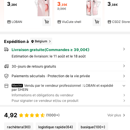
3
3
3
,28€
,35€
,38€
3,36€
LOBAN
ViuCute shell
CSDZ Store
Expédition à
Belgium
Livraison gratuite(Commandes ≥ 39,00€)
Estimation de livraison:
le 11 août et le 18 août
30-jours de retours gratuits
Paiements sécurisés · Protection de la vie privée
Vendu par le vendeur professionnel : LOBAN et expédié
Marché
par SHEIN
Informations et obligations du vendeur
Pour signaler ce vendeur et/ou ce produit
4,92
(1000+)
Voir plus
rachètera
(90)
logistique rapide
(64)
basique
(100+)