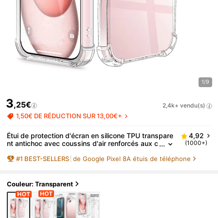
1/9
3
,25€
2,4k+ vendu(s)
1,50€ DE RÉDUCTION SUR 13,00€+
Étui de protection d'écran en silicone TPU transpare
4,92
nt antichoc avec coussins d'air renforcés aux c
(1000+)
oins. Matériau de couleur unie compatible avec
#
1
BEST-SELLERS
de Google Pixel 8A étuis de téléphone
iPhone, Galaxy et autres modèles. Coque arrière de
protection TPU étanche, anti-chute et anti-rayures.
Version internationale, pas la version domestique. C
adeau de printemps pour la fête des mères.
Couleur: Transparent