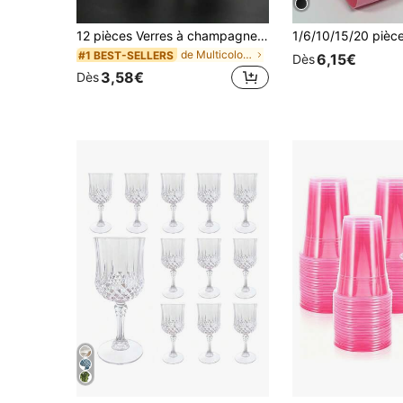
12 pièces Verres à champagne transparents, verres à martini, verres à vin, verres à pied, verres à cocktail et flûtes à champagne, idéaux pour les fêtes, les pique-niques, les anniversaires, la Saint-Valentin, Pâques et les mariages
de Multicolore Verres à champagne et verres à cock
#1 BEST-SELLERS
6,15€
Dès
3,58€
Dès