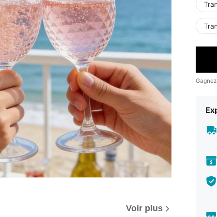
Tra
Tra
Gagnez
Exp
Voir plus