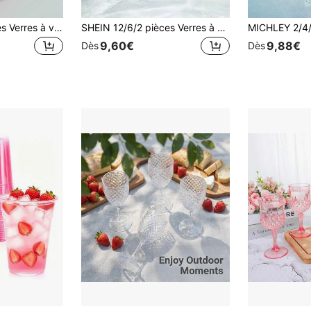
1/6/10/15/20 pièces Verres à vin en plastique incassable de 16oz/480ml - Coupes à champagne réutilisables, verres à pied multicolores, convient pour les mariages, les fêtes, les anniversaires, les réunions de famille et les restaurants, service de table élégant blanc/noir
SHEIN 12/6/2 pièces Verres à vin cylindriques à pied haut rayés, rose/vert/bleu, convenant aux réunions entre amis, mariages, banquets, festivals, fêtes d'anniversaire, flûtes à champagne, peuvent être offerts en cadeau à des amis, à la famille et aux maris, verres à champagne pour l'ambiance des fêtes du Nouvel An, cadeaux de la Saint-Valentin, convenant pour l'extérieur et le camping (la colonne du verre peut avoir des bulles, ce qui est normal)
9,60€
9,88€
Dès
Dès