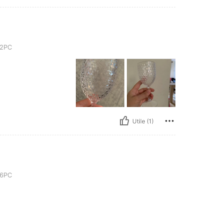
 2PC
Utile (1)
 6PC