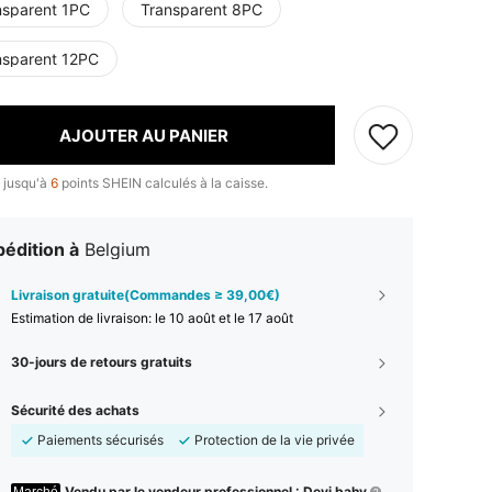
nsparent 1PC
Transparent 8PC
nsparent 12PC
AJOUTER AU PANIER
 jusqu'à
6
points SHEIN calculés à la caisse.
édition à
Belgium
Livraison gratuite(Commandes ≥ 39,00€)
Estimation de livraison:
le 10 août et le 17 août
30-jours de retours gratuits
Sécurité des achats
Paiements sécurisés
Protection de la vie privée
Vendu par le vendeur professionnel : Devi bahy