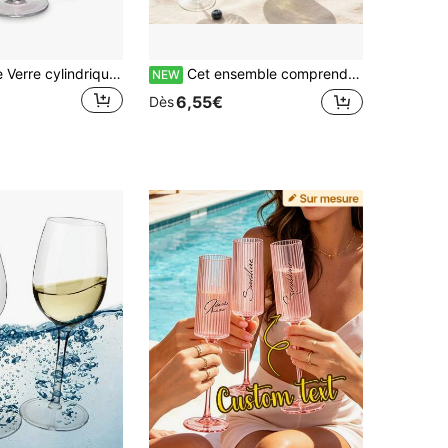
12/6/2/1 pièce Verre cylindrique à tige haute rayé transparent, convient pour les réunions d'amis, les mariages, les banquets, les fêtes de vacances, les fêtes d'anniversaire
Cet ensemble comprend 2 verres à cocktail martini en plastique, parfaits pour servir des margaritas, des manhattans, des cosmopolitans, des espressos martinis et plus encore. Ils sont un excellent choix pour une utilisation dans un bar à domicile, des fêtes, des événements d'anniversaire et des cadeaux de pendaison de crémaillère.
NEW
6,55€
Dès