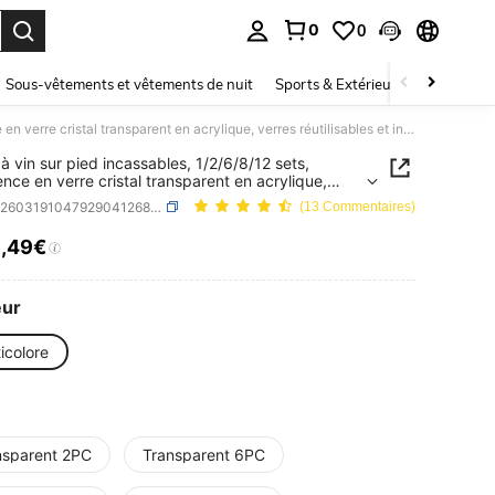
0
0
ouver. Press Enter to select.
Sous-vêtements et vêtements de nuit
Sports & Extérieur
Enfants
Verres à vin sur pied incassables, 1/2/6/8/12 sets, apparence en verre cristal transparent en acrylique, verres réutilisables et incassables en plastique, convient pour l'extérieur et l'intérieur, la plage, la piscine, les grandes fêtes
 à vin sur pied incassables, 1/2/6/8/12 sets,
nce en verre cristal transparent en acrylique,
 réutilisables et incassables en plastique, convient
SKU: sh260319104792904126859
(13 Commentaires)
extérieur et l'intérieur, la plage, la piscine, les
s fêtes
5
,49€
ICE AND AVAILABILITY
eur
icolore
nsparent 2PC
Transparent 6PC