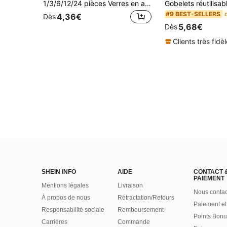
1/3/6/12/24 pièces Verres en acrylique, Verres à boire vintage, Gobelets de mariage, Vaisselle réutilisable, Flûtes à champagne vintage, Verres à champagne robustes gaufrés, Verres à jus, Convient pour la Saint-Valentin, les fêtes, les mariages, Parfait pour le service, Idéal pour les fêtes de vacances
#9 BEST-SELLERS
4,36€
Dès
5,68€
Dès
Clients très fidè
SHEIN INFO
AIDE
CONTACT 
PAIEMENT
Mentions légales
Livraison
Nous contac
À propos de nous
Rétractation/Retours
Paiement et
Responsabilité sociale
Remboursement
Points Bonu
Carrières
Commande