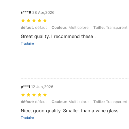
s***8
28 Apr,2026
défaut: défaut, Couleur: Multicolore, Taille: Transparent 2PC
défaut:
défaut
Couleur:
Multicolore
Taille:
Transparent
Great quality. I recommend these .
Traduire
p***i
12 Jun,2026
défaut: défaut, Couleur: Multicolore, Taille: Transparent 6PC
défaut:
défaut
Couleur:
Multicolore
Taille:
Transparent
Nice, good quality. Smaller than a wine glass.
Traduire