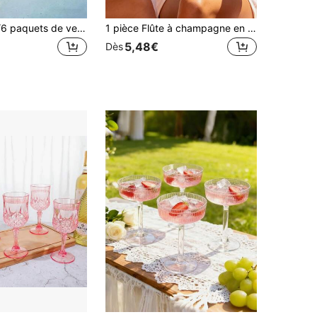
MICHLEY 2/4/6 paquets de verres à vin flottants pour piscine, 12,7 oz/360 ml, fabriqués en matériau plastique incassable Tritan, flûtes à champagne, convient pour les vacances, les anniversaires, les fêtes, peut également être utilisé dans la piscine, le bar et l'extérieur, un cadeau idéal pour le père
1 pièce Flûte à champagne en acrylique personnalisée, tasse à tige longue en plastique personnalisée, nom et logo personnalisables, matériau PP, tasse à champagne en plastique élégante, convient pour le toast de mariage, la fête de fiançailles, l'enterrement de vie de jeune fille, la douche nuptiale, la fête d'anniversaire
5,48€
Dès