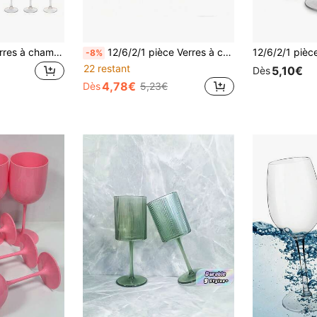
1/3/6/12 pièces Verres à champagne en acrylique diamant, 7oz incassables et réutilisables - Élégants et modernes, convenant pour la Saint-Valentin, le mariage, la fête, l'anniversaire, Noël, l'anniversaire. Champagne, fête et maison. Convient pour l'intérieur et l'extérieur, la fête, la Saint-Valentin, le mariage, le restaurant, l'anniversaire, Noël, l'anniversaire, la vaisselle à boisson, incassable, lave-vaisselle, cadeau pour la femme, la maman (les bulles sont normales)
12/6/2/1 pièce Verres à champagne cylindriques à tige haute rayés, transparent/rose/vert, convient pour les réunions d'amis, mariages, banquets, fêtes, anniversaires, coupes à champagne, peut être offert comme cadeau aux amis, à la famille et au mari, crée une ambiance de fête du Nouvel An, cadeau de la Saint-Valentin
-8%
22 restant
5,10€
Dès
4,78€
Dès
5,23€