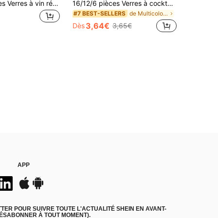
1/3/6/12 pièces Verres à vin réutilisables vintage gaufrés, verres à cocktail champagne robustes, tasses à jus, convient pour les fêtes, les mariages, la vaisselle de style rétro, idéal pour la Saint-Valentin, les banquets de mariage, les grands événements (tout neuf rose)
16/12/6 pièces Verres à cocktail élégants rayés, verres à champagne vintage ronds à rayures verticales, tasses à jus, tasses à glace, tasses à milkshake, tasses à dessert, convient pour les mariages, les anniversaires, la Saint-Valentin, les fêtes d'anniversaire, Noël, les bars, les rassemblements
de Multicolore Verres à champagne et verres à cock
#7 BEST-SELLERS
3,64€
Dès
3,65€
APP
ER POUR SUIVRE TOUTE L'ACTUALITÉ SHEIN EN AVANT-
DÉSABONNER À TOUT MOMENT).