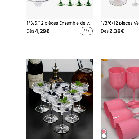
1/3/6/12 pièces Ensemble de verres à vin en acrylique, 7oz (environ 198,4g) Verres à pied vintage convenant pour mariage, dîner en plein air, Saint-Valentin. Verres à champagne vintage réutilisables, parfaits pour la Saint-Valentin, les fêtes, les mariages, excellents pour les fêtes!
4,29€
2,36€
Dès
Dès