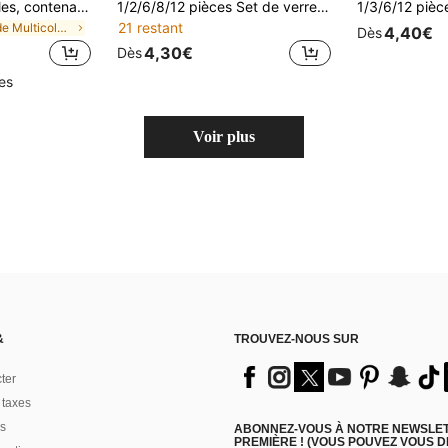
Gobelets réutilisables, contenants durables résistants aux fissures avec finition brillante, convenant pour les enterrements de vie de jeune fille, les douches de mariée, les soirées cocktails, la décoration de table pour les soirées champagne
1/2/6/8/12 pièces Set de verres à vin en plastique incassables, gobelets pour boire à la plage - Vaisselle réutilisable durable pour une utilisation intérieure et extérieure - Convient pour les fêtes en plein air, les fêtes de piscine, les fêtes de plage d'été, peut également être utilisé pour faire des jus, des glaces, du yaourt ou tout autre dessert froid
21 restant
de Multicolore Verres à champagne et verres à cock
4,40€
Dès
4,30€
Dès
les
Voir plus
&
TROUVEZ-NOUS SUR
ter
 taxes
s
ABONNEZ-VOUS À NOTRE NEWSLETT
PREMIÈRE ! (VOUS POUVEZ VOUS 