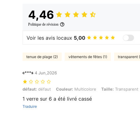
4,46
Politique de révision
Voir les avis locaux
5,00
tenue de plage (2)
vêtements de fêtes (1)
transparent (
c***s
4 Jun,2026
défaut: défaut, Couleur: Multicolore, Taille: Transparent 6PC
défaut:
défaut
Couleur:
Multicolore
Taille:
Transparent
1 verre sur 6 a été livré cassé
Traduire