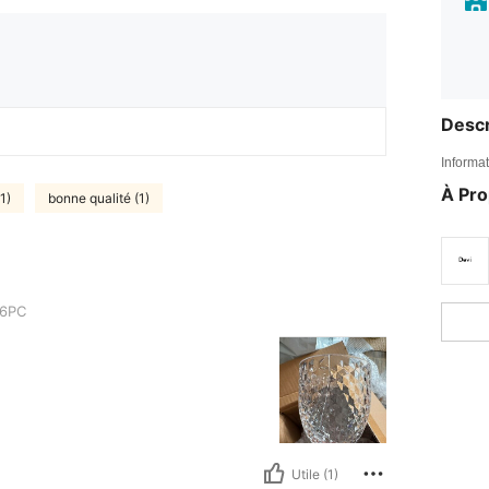
Descr
Informat
À Pr
1)
bonne qualité (1)
 6PC
Utile (1)