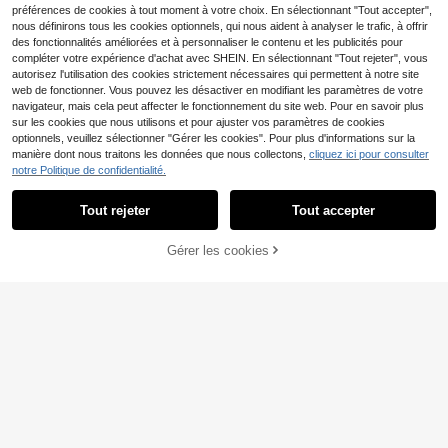
préférences de cookies à tout moment à votre choix. En sélectionnant "Tout accepter",
nous définirons tous les cookies optionnels, qui nous aident à analyser le trafic, à offrir
des fonctionnalités améliorées et à personnaliser le contenu et les publicités pour
compléter votre expérience d'achat avec SHEIN. En sélectionnant "Tout rejeter", vous
autorisez l'utilisation des cookies strictement nécessaires qui permettent à notre site
web de fonctionner. Vous pouvez les désactiver en modifiant les paramètres de votre
navigateur, mais cela peut affecter le fonctionnement du site web. Pour en savoir plus
sur les cookies que nous utilisons et pour ajuster vos paramètres de cookies
optionnels, veuillez sélectionner "Gérer les cookies". Pour plus d'informations sur la
manière dont nous traitons les données que nous collectons,
cliquez ici pour consulter
notre Politique de confidentialité.
Tout rejeter
Tout accepter
Gérer les cookies
CRAQUEZ DES MAINTENANT
AJOUTER AU PANIER