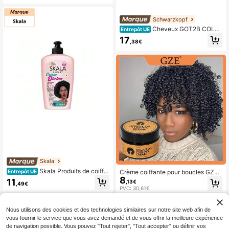
xicante
Schwarzkopf
Cheveux GOT2B COLLÉ
Entrepôt UE
étanche
17
,38€
Skala
Skala Produits de coiffa
Crème coiffante pour boucles GZE
Entrepôt UE
ge
8
à l'huile d'argan marocaine 100g/3,
11
,13€
,49€
55oz, définit les boucles et les ondu
PVC: 30,61€
lations rebondissantes, crème coiff
ante pour boucles hydratante anti-f
risottis, tenue naturelle durable, con
Nous utilisons des cookies et des technologies similaires sur notre site web afin de
vient aux cheveux secs et texturés
vous fournir le service que vous avez demandé et de vous offrir la meilleure expérience
de navigation possible. Vous pouvez "Tout rejeter", "Tout accepter" ou définir vos