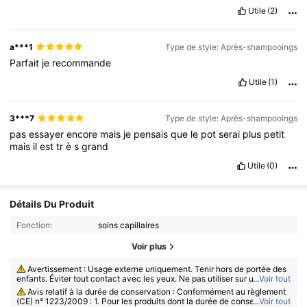
😍😍😍😍😍😍😍😍😍😍😍😍😍😍😍😍😍😍😍😍😍😍😍😍😍😍😍
Utile
(2)
😍😍😍😍😍😍😍😍😍😍😍😍😍😍😍😍😍😍😍😍😍😍😍😍😍😍😍
😍😍😍😍😍😍😍😍😍😍😍😍😍😍😍😍😍😍😍😍😍😍😍😍😍😍😍
😍😍😍😍😍😍😍😍😍😍😍😍😍😍😍😍😍😍😍😍😍😍😍😍😍😍😍
a***1
Type de style: Après-shampooings
😍💋😍😍😍😍😍😍😍😍😍😍😍💋😍😍😍😍😍😍😍😍😍😍😍💋😍😍
Parfait
je
recommande
😍😍😍😍😍😍😍😍😍😍😍😍😍😍😍😍😍😍😍😍😍😍😍😍😍😍😍
😍😍😍😍😍😍😍😍😍😍😍😍😍😍😍😍😍😍😍😍😍😍😍😍😍😍😍
Utile
(1)
😍😍😍😍😍😍😍😍😍😍😍😍😍😍😍😍😍😍💋💋💋😍😍😍😍💋😍😍
😍😍😍😍😍😍😍😍😍😍😍😍😍😍😍😍😍😍😍😍😍😍😍😍😍😍😍
😍😍😍😍😍😍😍😍😍😍😍😍😍😍😍🥺
3***7
Type de style: Après-shampooings
pas
essayer
encore
mais
je
pensais
que
le
pot
serai
plus
petit
mais
il
est
tr
è
s
grand
Utile
(0)
Détails Du Produit
Fonction:
soins capillaires
Voir plus
Avertissement : Usage externe uniquement. Tenir hors de portée des
enfants. Éviter tout contact avec les yeux. Ne pas utiliser sur une peau l
...
Voir tout
ésée ou irritée. Cesser l’utilisation en cas d’irritation.
Avis relatif à la durée de conservation : Conformément au règlement
(CE) n° 1223/2009 : 1. Pour les produits dont la durée de conservation to
...
Voir tout