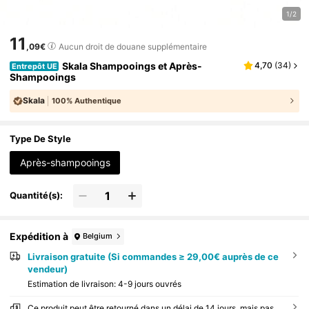
1/2
11
,09€
Aucun droit de douane supplémentaire
Skala Shampooings et Après-
4,70
(
34
)
Entrepôt UE
Shampooings
Skala
100% Authentique
Type De Style
Après-shampooings
Quantité(s):
Expédition à
Belgium
Livraison gratuite (Si commandes ≥ 29,00€ auprès de ce
vendeur)
Estimation de livraison:
4-9 jours ouvrés
Ce produit peut être retourné dans un délai de 14 jours, mais pas