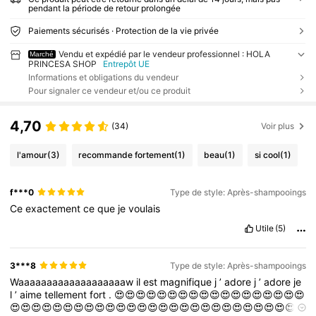
pendant la période de retour prolongée
Paiements sécurisés · Protection de la vie privée
Vendu et expédié par le vendeur professionnel : HOLA
Marché
PRINCESA SHOP
Entrepôt UE
Informations et obligations du vendeur
Pour signaler ce vendeur et/ou ce produit
4,70
(34)
Voir plus
l'amour
(3)
recommande fortement
(1)
beau
(1)
si cool
(1)
f***0
Type de style: Après-shampooings
Ce
exactement
ce
que
je
voulais
Utile
(5)
3***8
Type de style: Après-shampooings
Waaaaaaaaaaaaaaaaaaaw
il
est
magnifique
j
’
adore
j
’
adore
je
l
’
aime
tellement
fort
.
😍😍😍😍😍😍😍😍😍😍😍😍😍😍😍😍😍😍
😍😍😍😍😍😍😍😍😍😍😍😍😍😍😍😍😍😍😍😍😍😍😍😍😍😍😍