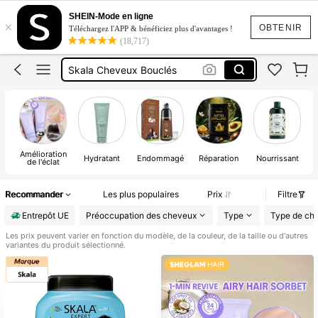
Olaplex
SHEIN-Mode en ligne
×
Skala
OBTENIR
Téléchargez l'APP & bénéficiez plus d'avantages !
(18,717)
Shampooing
Skala Cheveux Bouclés
Protecteur De Chaleur
Olaplex
Skala
Amélioration
Hydratant
Endommagé
Réparation
Nourrissant
de l'éclat
Recommander
Les plus populaires
Prix
Filtre
Entrepôt UE
Préoccupation des cheveux
Type
Type de ch
Les prix peuvent varier en fonction du modèle, de la couleur, de la taille ou d'autres
variantes du produit sélectionné.