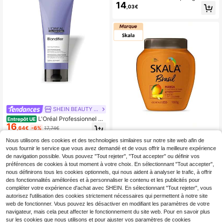
14
l&#39;argile et au citron ORIGINAL
,03€
REMEDIES
SHEIN BEAUTY - BRANDS
L'Oréal Professionnel Se
Entrepôt UE
16
rie Expert Blondifier Gloss Condition
,64€
-6%
17,74€
er 200 ml
PVC: 22,95€
Skala
Nous utilisons des cookies et des technologies similaires sur notre site web afin de
Skala Shampooings et A
Entrepôt UE
vous fournir le service que vous avez demandé et de vous offrir la meilleure expérience
10
près-Shampooings
,49€
de navigation possible. Vous pouvez "Tout rejeter", "Tout accepter" ou définir vos
préférences de cookies à tout moment à votre choix. En sélectionnant "Tout accepter",
nous définirons tous les cookies optionnels, qui nous aident à analyser le trafic, à offrir
des fonctionnalités améliorées et à personnaliser le contenu et les publicités pour
compléter votre expérience d'achat avec SHEIN. En sélectionnant "Tout rejeter", vous
autorisez l'utilisation des cookies strictement nécessaires qui permettent à notre site
web de fonctionner. Vous pouvez les désactiver en modifiant les paramètres de votre
navigateur, mais cela peut affecter le fonctionnement du site web. Pour en savoir plus
sur les cookies que nous utilisons et pour ajuster vos paramètres de cookies