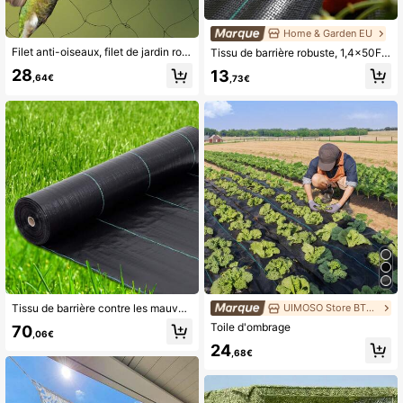
Home & Garden EU
Filet anti-oiseaux, filet de jardin robuste de 100 x 50 pieds, protection contre les oiseaux, avec mailles carrées de 1,97 po, barrière stabilisée aux UV pour arbres fruitiers, plantes, légumes, poulailler et volaille
Tissu de barrière robuste, 1,4x50FT 3,2oz Tissu de paysage, Tissus de blocage tissés, Tissus de barrière de jardin, Couverture de sol de contrôle, Toile géotextile, Tapis de jardinage, Noir
28
13
,64€
,73€
Tissu de barrière contre les mauvaises herbes de 1,8 m x 91,4 m, très résistant, tapis de jardin de qualité supérieure de 3,2 oz, installation facile pour un contrôle supérieur des mauvaises herbes, pour le contrôle de l'érosion, barrière contre les mauvaises herbes
UIMOSO Store BTG EU
Toile d'ombrage
70
,06€
24
,68€