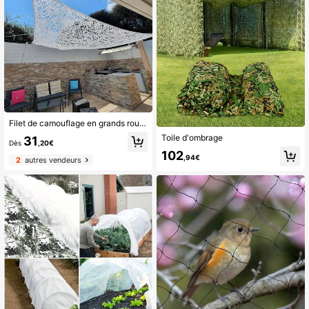
Filet de camouflage en grands rouleaux, adapté à la chasse, toile d'ombrage, costume ghillie, toile d'ombrage, vêtements de camping, militaire, décoration de fête, balcon, protection solaire
Toile d'ombrage
31
Dès
,20€
102
,94€
2
autres vendeurs