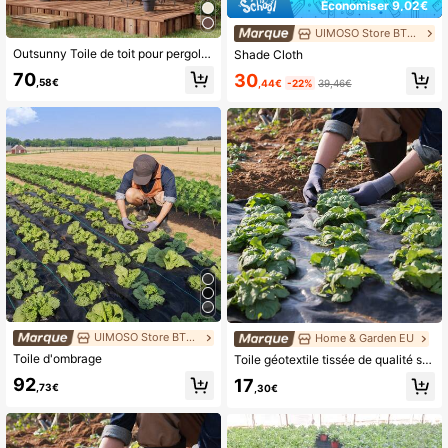
Économiser 9,02€
UIMOSO Store BTG EU
Outsunny Toile de toit pour pergola tonnelle rétractable de 4 x 3 m - crème
Shade Cloth
70
30
,58€
,44€
-22%
39,46€
UIMOSO Store BTG EU
Home & Garden EU
Toile d'ombrage
Toile géotextile tissée de qualité supérieure, 91 cm x 152 m, haute perméabilité, idéale pour la pose sous gravier, les allées et les jardins.
92
17
,73€
,30€