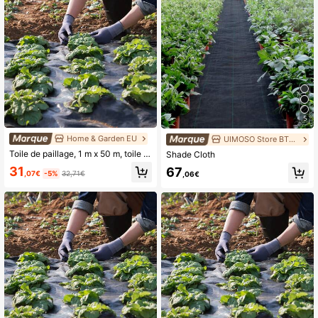
5
Home & Garden EU
UIMOSO Store BTG EU
Toile de paillage, 1 m x 50 m, toile de jardin robuste, toile de contrôle tissée en polypropylène, toile pour allée, géotextile pour aménagement paysager, couvre-sol, tapis de blocage, Bl
Shade Cloth
31
67
,07€
-5%
32,71€
,06€