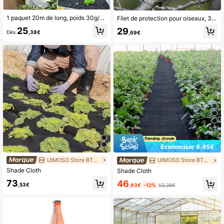
1 paquet 20m de long, poids 30g/M². Convient pour le jardin, les plantes horticoles, les légumes, les semis, les arbres, l'isolation, le tissu non tissé agricole anti-vieillissement. Tissu non tissé résistant aux nuisibles, au soleil, au froid et aux UV.
Filet de protection pour oiseaux, 30 x 15 m, pour poulaillers, filet à volailles, maille 5 x 5 cm, filet de protection pour plantes de jardin
25
29
Dès
,38€
,69€
5
Économiser 6,45€
UIMOSO Store BTG EU
UIMOSO Store BTG EU
Shade Cloth
Shade Cloth
73
46
,53€
,93€
-12%
53,38€