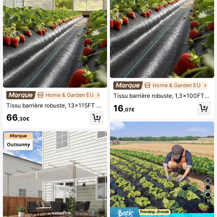
Home & Garden EU
Home & Garden EU
Tissu barrière robuste, 1,3x100FT 3,2oz Tissu de paysage, Tissus bloquants tissés, Tissus barrière de jardin, Couverture de sol de contrôle, Toile géotextile, Tapis de jardinage, Noir
Tissu barrière robuste, 13x115FT 3.5oz Tissu de paysage, Tissus bloqueurs tissés, Tissus barrière de jardin, Couverture de sol de contrôle, Toile géotextile, Tapis de jardinage, Noir
16
,07€
66
,30€
5