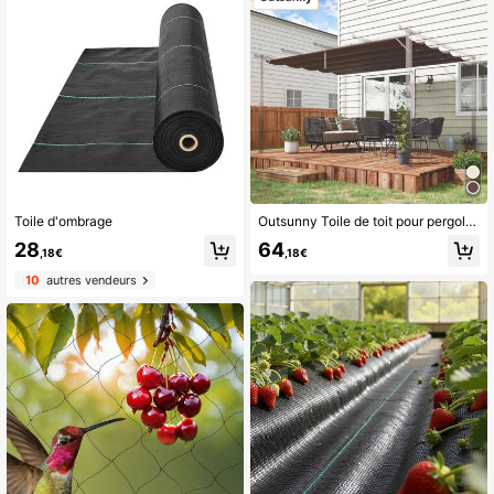
Toile d'ombrage
Outsunny Toile de toit pour pergola tonnelle rétractable de 4 x 3 m - crème
28
64
,18€
,18€
10
autres vendeurs