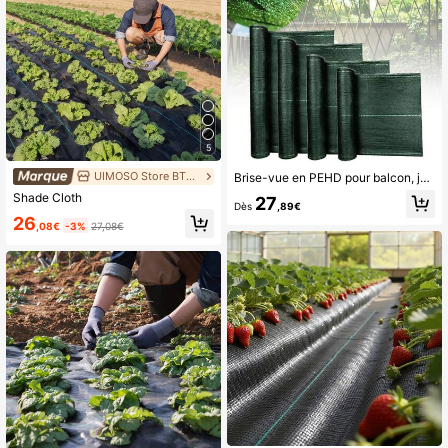
5
UIMOSO Store BTG EU
Brise-vue en PEHD pour balcon, jardin ou court de tennis, résistant aux UV et au vent, disponible en plusieurs tailles, style extérieur moderne
Shade Cloth
27
Dès
,89€
26
,08€
-3%
27,08€