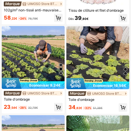
UIMOSO Store BTG EU
102g/m² non-tissé anti-mauvaises herbes non-tissé de jardin contre les mauvaises herbes 1,8x91,4mm film anti-mauvaises herbes en PP perméable à l'eau résistant à la déchirure résistant à la corrosion non-tissé anti-mauvaises herbes 570/700N résistance à la traction tissu de sol de protection contre les mauvaises herbes
Tissu de clôture et filet d'ombrage
58
39
,22€
-24%
76,78€
Dès
,80€
Économiser 9,24€
Économiser 16,56€
UIMOSO Store BTG EU
UIMOSO Store BTG EU
Toile d'ombrage
Toile d'ombrage
23
34
,54€
-28%
32,78€
,82€
-32%
51,38€