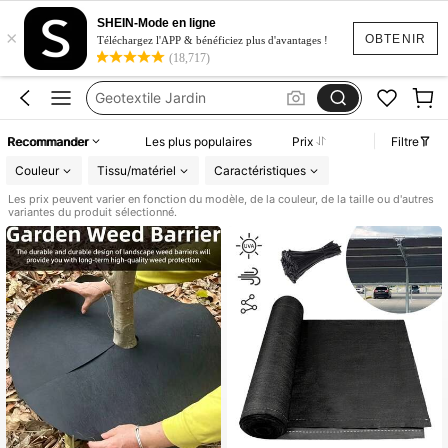
Brise Vue Extérieur
SHEIN-Mode en ligne
×
Toile D’ombrage
OBTENIR
Téléchargez l'APP & bénéficiez plus d'avantages !
(18,717)
Geotextile Jardin
Filet De Camouflage
Brise Vue Exterieur
Recommander
Les plus populaires
Prix
Filtre
Brise Vue Extérieur
Couleur
Tissu/matériel
Caractéristiques
Les prix peuvent varier en fonction du modèle, de la couleur, de la taille ou d'autres
variantes du produit sélectionné.