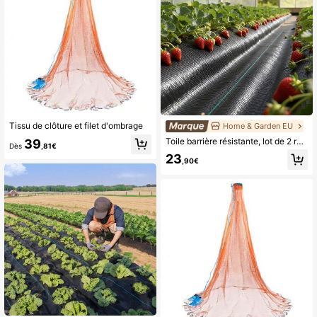
Tissu de clôture et filet d'ombrage
Home & Garden EU
Toile barrière résistante, lot de 2 rouleaux de 90 x 15 m (3 x 50 pi), 90 g/m² (3,2 oz), toile de blocage tissée pour aménagement paysager, toile de jardin, barrière anti-parasites, géotextile, noir
39
Dès
,81€
23
,90€