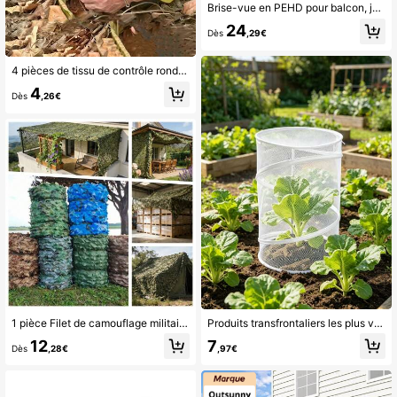
Brise-vue en PEHD pour balcon, jardin ou court de tennis, résistant aux UV et au vent, disponible en plusieurs tailles, style extérieur moderne
24
Dès
,29€
4 pièces de tissu de contrôle rond de grande taille, couverture de sol de jardin respirante et conservant l'humidité pour les arbres, tapis barrière non tissé respirant et résistant au gel, tapis de protection de pelouse, tapis de contrôle des plantes, tapis barrière de protection de l'anneau de couverture d'arbre, inhibe efficacement la croissance et protège les racines des plantes, tapis barrière d'arbre réutilisable, couverture de tissu de contrôle de jardin, utilisé pour le contrôle et la protection des racines
4
Dès
,26€
1 pièce Filet de camouflage militaire de chasse, filet de camouflage de jungle, convient pour la chasse, le militaire, la décoration, les fêtes, le tir, le camping, l'ombrage, l'ombrage de voiture, le paysage
Produits transfrontaliers les plus vendus : Housse de plante pop-up, filet anti-insectes, housse de protection pour légumes et fleurs, housse de plante de jardin
12
7
Dès
,28€
,97€