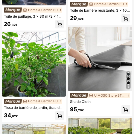
Home & Garden EU
Home & Garden EU
Toile de barrière résistante, 3 x 100 pi, 5 oz, pour aménagement paysager, toile de blocage tissée, toile de jardin, couverture de sol contrôlée, géotextile, tapis de jardinage, noir
Toile de paillage, 3 x 30 m (3 x 100 pi), toile de jardin robuste, toile de contrôle tissée en polypropylène, toile pour allée, géotextile pour aménagement paysager, couvre-sol, tapis de blocage, noir
29
,82€
26
,32€
5
UIMOSO Store BTG EU
Home & Garden EU
Shade Cloth
Tissu de barrière de jardin, tissu de paysage robuste 5,8 OZ, 4ft X 100ft contrôle des mauvaises herbes pour couverture de sol de jardin, tissu géotextile tissé pour l'aménagement paysager, le jardinage, la sous-couche, noir
95
,28€
34
,62€