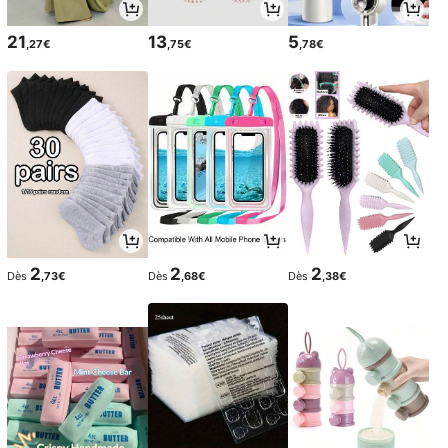
21
13
5
,27€
,75€
,78€
2
2
2
Dès
,73€
Dès
,68€
Dès
,38€