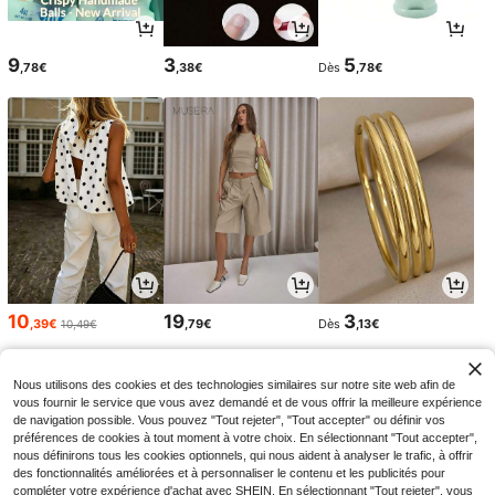
9
3
5
,78€
,38€
Dès
,78€
10
19
3
,39€
,79€
Dès
,13€
10,49€
Nous utilisons des cookies et des technologies similaires sur notre site web afin de
vous fournir le service que vous avez demandé et de vous offrir la meilleure expérience
de navigation possible. Vous pouvez "Tout rejeter", "Tout accepter" ou définir vos
préférences de cookies à tout moment à votre choix. En sélectionnant "Tout accepter",
nous définirons tous les cookies optionnels, qui nous aident à analyser le trafic, à offrir
des fonctionnalités améliorées et à personnaliser le contenu et les publicités pour
compléter votre expérience d'achat avec SHEIN. En sélectionnant "Tout rejeter", vous