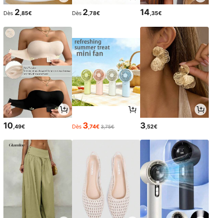
2
2
14
Dès
,85€
Dès
,78€
,35€
10
3
3
,49€
Dès
,74€
,52€
3,75€