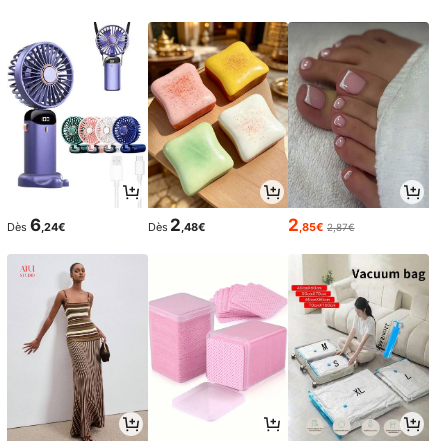
6
2
2
Dès
,24€
Dès
,48€
,85€
2,87€