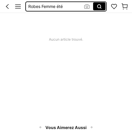
Robes Femme été
Short Femme été
Maillot De Bain Femme
Squishy
Aucun article trouvé.
Vous Aimerez Aussi