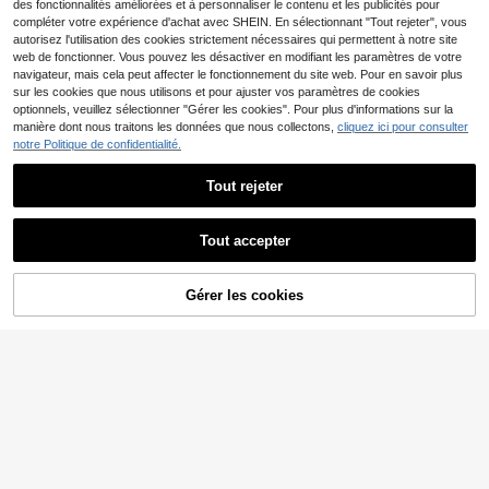
des fonctionnalités améliorées et à personnaliser le contenu et les publicités pour
compléter votre expérience d'achat avec SHEIN. En sélectionnant "Tout rejeter", vous
autorisez l'utilisation des cookies strictement nécessaires qui permettent à notre site
web de fonctionner. Vous pouvez les désactiver en modifiant les paramètres de votre
navigateur, mais cela peut affecter le fonctionnement du site web. Pour en savoir plus
sur les cookies que nous utilisons et pour ajuster vos paramètres de cookies
optionnels, veuillez sélectionner "Gérer les cookies". Pour plus d'informations sur la
Élégant bustier sans bretelles en sa
manière dont nous traitons les données que nous collectons,
cliquez ici pour consulter
tin lilas et sequins - Style vintage p
10
,79€
-11%
12,20€
ush-up corset pour soirée de bal
notre Politique de confidentialité.
11
MO&CORSET
Tout rejeter
Top de corset overbust, bustier san
s bretelles avec 11 baleines de mai
Afficher les articles similaires en stock
Voir tout
16
,74€
ntien de la taille, fermeture éclair la
Tout accepter
térale, convient pour les performan
Désolés, ce produit est épuisé.
11
ces sur scène, coupe ajustée
MO&CORSET
MO&CORSET
Gérer les cookies
EN RUPTURE DE STOCK
Top de corset overbuste, rayé avec
Top de corset en maille, bustier san
bonnets, top moulant sans bretelles
s bretelles et sans dos, top gaine à
16
11
,42€
,61€
pour femmes, gaine amincissante, c
double couche, crop top pour Hallo
onvient pour le bal costumé, la repr
ween
ésentation d'Halloween
#Style vintage