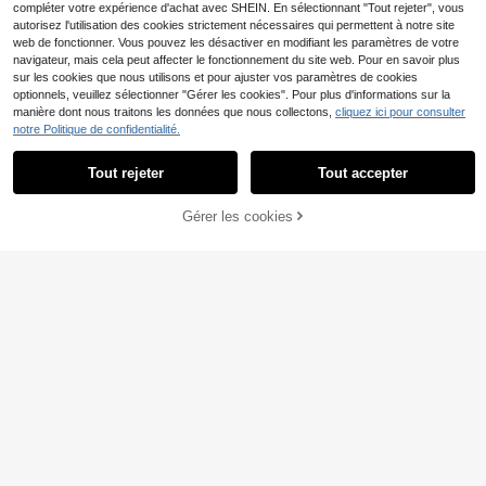
compléter votre expérience d'achat avec SHEIN. En sélectionnant "Tout rejeter", vous
autorisez l'utilisation des cookies strictement nécessaires qui permettent à notre site
web de fonctionner. Vous pouvez les désactiver en modifiant les paramètres de votre
navigateur, mais cela peut affecter le fonctionnement du site web. Pour en savoir plus
sur les cookies que nous utilisons et pour ajuster vos paramètres de cookies
optionnels, veuillez sélectionner "Gérer les cookies". Pour plus d'informations sur la
Économiser 1,16€
manière dont nous traitons les données que nous collectons,
cliquez ici pour consulter
notre Politique de confidentialité.
HautHeat
HautHeat Ensemble de li
Entrepôt UE
27
ngerie sexy et mature pour femmes
Tout rejeter
Tout accepter
,33€
-4%
28,49€
Slumberist, robe en maille super lon
#Lingerie de nuit
gue et robe nuisette dos nu en dent
elle, ensemble 2 pièces
Gérer les cookies
Slumberist Ensemble de
AJOUTER AU PANIER
Entrepôt UE
2 pièces Robe de chambre à manch
#4 BEST-SELLERS
de Velours Vêtements de nuit pour femmes
es longues en dentelle transparente
20
Dès
,99€
et sexy avec liens + Robe de cham
bre en dentelle et velours contrasté
s pour femmes