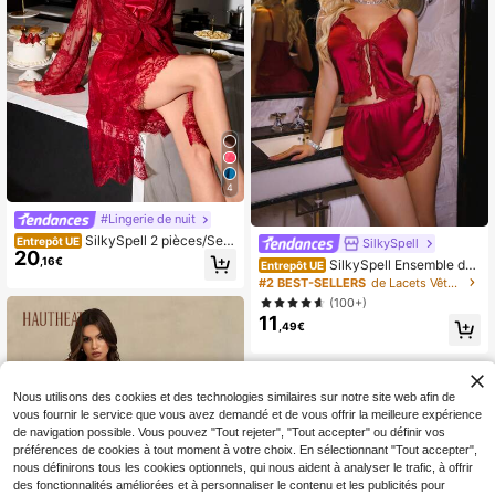
4
#Lingerie de nuit
SilkySpell 2 pièces/Set
Entrepôt UE
SilkySpell
20
Ensemble de lingerie sexy en dentel
,16€
SilkySpell Ensemble de
Entrepôt UE
le rouge vin pour femmes
pyjama femme avec débardeur en c
#2 BEST-SELLERS
de Lacets Vêtements de nuit pour femmes
harmeuse à col V profond et short a
(100+)
vec empiècement en dentelle
11
,49€
Nous utilisons des cookies et des technologies similaires sur notre site web afin de
vous fournir le service que vous avez demandé et de vous offrir la meilleure expérience
de navigation possible. Vous pouvez "Tout rejeter", "Tout accepter" ou définir vos
préférences de cookies à tout moment à votre choix. En sélectionnant "Tout accepter",
nous définirons tous les cookies optionnels, qui nous aident à analyser le trafic, à offrir
des fonctionnalités améliorées et à personnaliser le contenu et les publicités pour