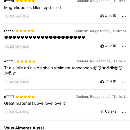
a***4
Couleur: Rouge foncé / Taille: L
Magnifique
les
filles
top
taille
L
Utile
(0)
Du Même Article
t***a
Couleur: Rouge foncé / Taille: M
❤️❤️❤️❤️❤️❤️❤️❤️❤️❤️❤️❤️❤️❤️❤️❤️❤️❤️❤️❤️
Utile
(0)
Du Même Article
a***5
Couleur: Rouge foncé / Taille: L
Tr
è
s
jolie
article
de
shein
vraiment
tooooooop
😍😍💋🎉❤️😍😍
🎉😍🎉
Utile
(0)
Du Même Article
n***1
Couleur: Rouge foncé / Taille: L
Great
material
!
Love
love
love
it
Utile
(2)
Du Même Article
Vous Aimerez Aussi