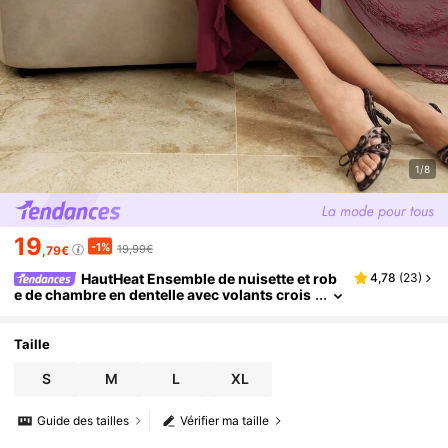
1/8
19
-1%
19,99€
,79€
HautHeat Ensemble de nuisette et rob
4,78
(
23
)
e de chambre en dentelle avec volants crois
és sexy et élégant pour femmes
Taille
S
M
L
XL
Guide des tailles
Vérifier ma taille