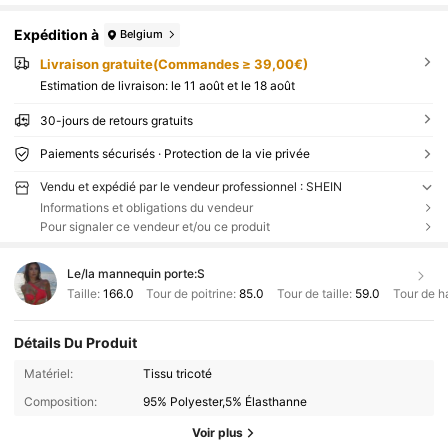
Expédition à
Belgium
Livraison gratuite(Commandes ≥ 39,00€)
Estimation de livraison:
le 11 août et le 18 août
30-jours de retours gratuits
Paiements sécurisés · Protection de la vie privée
Vendu et expédié par le vendeur professionnel : SHEIN
Informations et obligations du vendeur
Pour signaler ce vendeur et/ou ce produit
Le/la mannequin porte:
S
Taille:
166.0
Tour de poitrine:
85.0
Tour de taille:
59.0
Tour de h
Détails Du Produit
Matériel:
Tissu tricoté
Composition:
95% Polyester,5% Élasthanne
Voir plus