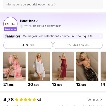
Informations de sécurité et contacts
23K Suiveurs
4,82
HautHeat
23K Suiveurs
4,82
y***6
est en train de naviguer
23K Suiveurs
4,82
Ce magasin est sélectionné comme un
「Boutique tendance」
23K Suiveurs
4,82
Suivre
Tous les articles
23K Suiveurs
4,82
23K Suiveurs
4,82
23K Suiveurs
4,82
23K Suiveurs
4,82
23K Suiveurs
4,82
21
20
13
12
14
23K Suiveurs
,49€
,49€
,99€
,99€
4,82
23K Suiveurs
4,82
4,78
(23)
Voir plus