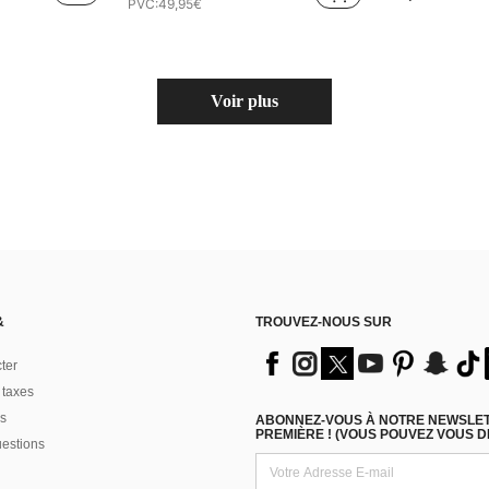
PVC:
49,95€
Voir plus
&
TROUVEZ-NOUS SUR
ter
 taxes
s
ABONNEZ-VOUS À NOTRE NEWSLETT
PREMIÈRE ! (VOUS POUVEZ VOUS 
uestions