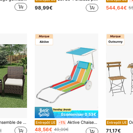
98,99€
544,64€
5
Économiser 0,53€
es de jardin 3 pièces, avec chaises en rotin, table en verre et coussins pour porche, balcon, jardin, piscine, marron et beige
Aktive Chaise longue de plage 2 en 1 avec coussin rembourré et parasol
Outsunny Ensemble de 
Entrepôt UE
-1%
Entrepôt UE
48,56€
49,09€
71,17€
€