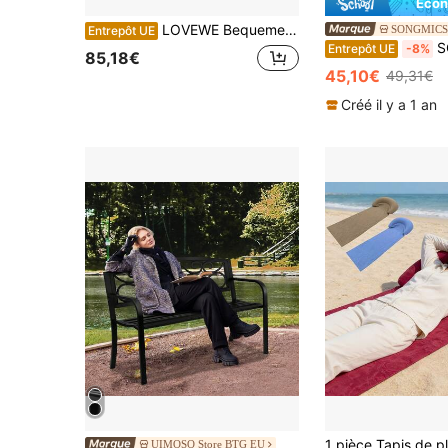
Écon
LOVEWE Bequemer Outdoor-Schaukelstuhl – 158.76KG Load Capacity, Reinforced Steel Frame & 9.91cm Cloud-Shaped Comfort Cushion, 20-Minute Tool-Free Assembly (For Camping Site/Garden Furniture)
SONGMICS
Entrepôt UE
SONGMICS Bain de Solei
Entrepôt UE
-8%
85,18€
45,10€
49,31€
Créé il y a 1 an
UIMOSO Store BTG EU