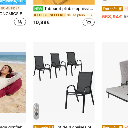
omiser 4,21€
Tabouret pliable épaissi pour l'extérieur, tabouret pliable pour train à grande vitesse, léger et facile à transporter, petit tabouret style porte-crayon, camping, pêche, peinture, camping en plein air, pique-nique, trajets quotidiens, accessoire de voyage essentiel
 HOME FR 2
NEW
Entrepôt UE
-
l, Chaise Longue Pliable, Transat, 193 x 53 x 29 cm, Capacité 150 kg, Pare-Soleil, Dossier Inclinable, Jardin, Piscine, Terrasse, Rouge/ Bleu/ Noir/ Taupe/ Grège
de De plein air Mobilier d'extérieur
#7 BEST-SELLERS
568,94€
5
10,88€
4
1 pièce Tapis de plage gonflable, Matelas de couchage gonflable pour l'extérieur, Tapis de sol pour randonnée et camping, Matelas pneumatique de loisirs
Lot de 4 chaises pliantes, chaises de balcon, chaises de jardin en aluminium, chaises de camping en aluminium, noir
Entrepôt UE
Entrepôt UE
-