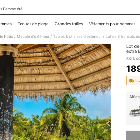
s Femme été
and down arrow keys to navigate search Dernière recherche and Rechercher et Tr
femmes
Tenues de plage
Grandes tailles
Vêtements pour hommes
de Patio
Meuble d'extérieur
Tables & chaises d'extérieur
/
/
/
Lot de 
extra 
entièr
SKU: s
en for
18
PR
Li
Affich
Désolés,