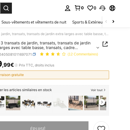
0
0
ouver. Press Enter to select.
Sous-vêtements et vêtements de nuit
Sports & Extérieur
Enfants
Lot de 3 transats de jardin, transats, transats de jardin extra larges avec table basse, transats, cadre entièrement en aluminium, chaise longue ergonomique en forme de S, convient pour jardin, piscine, plage, gris
3 transats de jardin, transats, transats de jardin
larges avec table basse, transats, cadre
ement en aluminium, chaise longue ergonomique
r2405081011697071
(12 Commentaires)
me de S, convient pour jardin, piscine, plage, gris
9
,99€
ICE AND AVAILABILITY
Prix TTC, droits inclus
vraison gratuite
er les articles similaires en stock
Voir tout
 ce produit est épuisé.
ÉPUISÉ