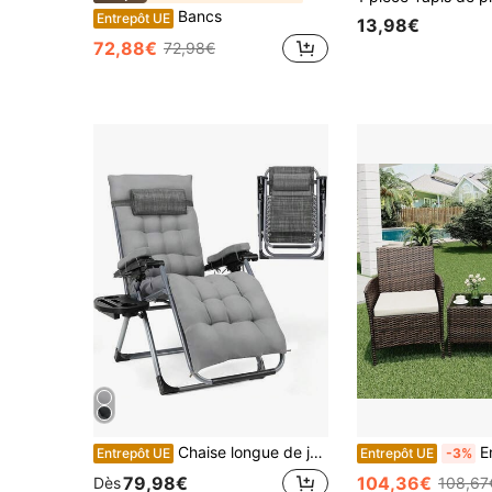
Bancs
Entrepôt UE
13,98€
72,88€
72,98€
Chaise longue de jardin pliable 160 x 89 x 63 cm, capacité de charge 160 kg, coussin d'assise amovible, réglable, coussin de nuque et porte-gobelet
Ensemble de meubl
Entrepôt UE
Entrepôt UE
-3%
79,98€
104,36€
Dès
108,67