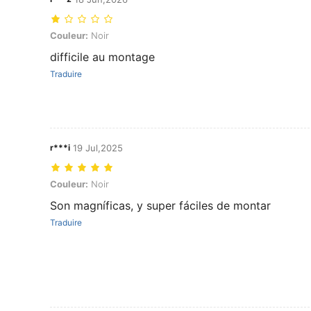
Couleur: Noir
Couleur:
Noir
difficile au montage
Traduire
r***i
19 Jul,2025
Couleur: Noir
Couleur:
Noir
Son magníficas, y super fáciles de montar
Traduire