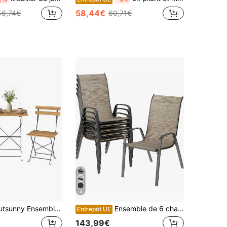
58,44€
56,74€
60,71€
4
Salon de Jardin Bistrot 3 Pièces, Mobilier de Terrasse avec 2 Chaises Pliantes et Table Carrée en Bois d'Acacia, Cadre en Métal, pour Balcon Patio Jardin, Naturel
Ensemble de 6 chaises de jardin empilables en textilène, style camping, avec dossier haut, structure en acier et textilène, charge maximale de 150 kg, dimensions : 54 x 69 x 93 cm.
Entrepôt UE
143,99€