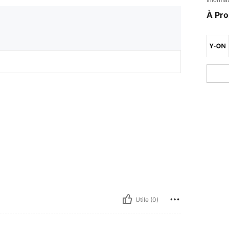
À Pr
Utile (0)