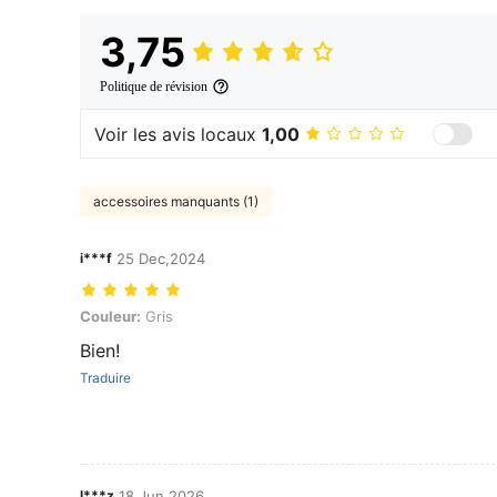
3,75
Politique de révision
Voir les avis locaux
1,00
accessoires manquants (1)
i***f
25 Dec,2024
Couleur: Gris
Couleur:
Gris
Bien!
Traduire
l***z
18 Jun,2026