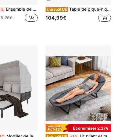
Ensemble de mobilier de jardin, canapé d'angle + table basse, structure en bois d'acacia, plateau en bois d'acacia, travail artisanal en corde tressée, convient au jardin, couleur grise.
Table de pique-nique pliante de 1,80 m avec 2 bancs / Ensemble de mobilier de jardin / Kit de camping 3 pièces / Facile à transporter / Plateau en PEHD motif arbre, verrouillage de , résistant aux UV et à l'eau / Idéal pour le camping, le jardin et le balcon
1%
Entrepôt UE
104,99€
75,26€
Économiser 2,27€
Mobilier de jardin pour 2 personnes, chaise de plage, transat, bain de soleil, auvent rétractable, structure en acier galvanisé, coussins de 10 cm d'épaisseur, corde tressée à la main, gris
Lit pliant et méridienne 3 en 1 Citron Vert (190 x 66 cm) | Réglable en 6 positions, capacité de charge 250 kg | Lit de camping léger, lit d'appoint et méridienne pour jardin, bureau, intérieur/extérieur
2%
Entrepôt UE
-3%