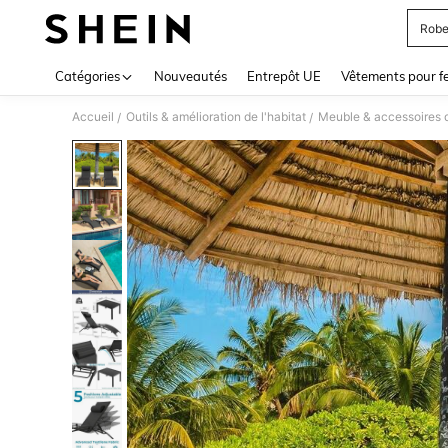
Robe
Use up 
Catégories
Nouveautés
Entrepôt UE
Vêtements pour 
Accueil
Outils & amélioration de l'habitat
Meuble & accessoires 
/
/