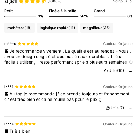
4,81
(1000+)
Voir plus
Petit
Fidèle à la taille
Grand
3%
97%
0%
rachètera
(18)
logistique rapide
(11)
magnifique
(35)
m***o
Couleur: Or jaune
Je
recommande
vivement
.
La
qualit
é
est
au
rendez
-
vous
,
avec
un
design
soign
é
et
des
mat
é
riaux
durables
.
Tr
è
s
facile
à
utiliser
,
il
reste
performant
apr
è
s
plusieurs
semaines
d
’
utilisation
.
Pour
le
prix
,
c
’
est
un
excellent
achat
.
Le
service
Utile
(10)
client
est
aussi
top
.
Je
suis
vraiment
satisfait
de
mon
achat
!
i***1
Couleur: Or jaune
Au
top
je
recommande
j
'
en
prends
toujours
et
franchement
c
'
est
tres
bien
et
ca
ne
rouille
pas
pour
le
prix
;)
Utile
(7)
l***e
Couleur: Or jaune
Tr
è
s
bien