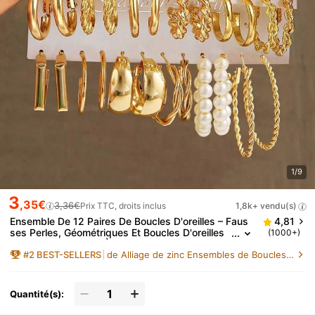
1/9
3
,35€
3,36€
Prix TTC, droits inclus
1,8k+ vendu(s)
Ensemble De 12 Paires De Boucles D'oreilles – Faus
4,81
ses Perles, Géométriques Et Boucles D'oreilles
(1000+)
Torsadées Qui Sont À La Mode Et Idéales Pour
#
2
BEST-SELLERS
de Alliage de zinc Ensembles de Boucles d'Oreilles
Les Fêtes, Les Rendez-vous, Les Cadeaux Et La Vie
Quotidienne
Quantité(s):