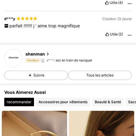
Utile
(4)
d***y
Couleur: Or jaune
parfait
!!!!!!!
j
’
aime
trop
magnifique
Utile
(2)
shenman
21K Suiveurs
4,81
a***t
est en train de naviguer
Vendeur
21K Suiveurs
4,81
21K Suiveurs
4,81
Suivre
Tous les articles
21K Suiveurs
4,81
Vous Aimerez Aussi
21K Suiveurs
4,81
recommander
Accessoires pour vêtements
Beauté & Santé
Sacs
21K Suiveurs
4,81
21K Suiveurs
4,81
21K Suiveurs
4,81
21K Suiveurs
4,81