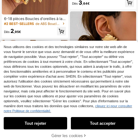
les d'oreilles en acier inoxydable te
3
Dès
,64€
xturé avec motif feuille et fleur, acc
essoires pour femmes, boucles d'or
eilles pour femmes, boucles d'oreill
es élégantes, pour les vacances d'é
6-18 pièces Boucles d'oreilles à la
té des femmes
mode en forme de goutte d'eau, ann
#2 BEST-SELLERS
de ABS Boucles d'oreilles créoles pour femmes
eau, fleur à cinq pétales, en forme d
2
e C martelé, géométriques. Convien
Dès
,95€
t pour les fêtes, les banquets, les vo
yages, les mariages, les jours fériés,
le port quotidien, cadeau de bijoux
Nous utilisons des cookies et des technologies similaires sur notre site web afin de
vous fournir le service que vous avez demandé et de vous offrir la meilleure expérience
de navigation possible. Vous pouvez "Tout rejeter", "Tout accepter" ou définir vos
préférences de cookies à tout moment à votre choix. En sélectionnant "Tout accepter",
nous définirons tous les cookies optionnels, qui nous aident à analyser le trafic, à offrir
des fonctionnalités améliorées et à personnaliser le contenu et les publicités pour
compléter votre expérience d'achat avec SHEIN. En sélectionnant "Tout rejeter", vous
autorisez l'utilisation des cookies strictement nécessaires qui permettent à notre site
13
web de fonctionner. Vous pouvez les désactiver en modifiant les paramètres de votre
navigateur, mais cela peut affecter le fonctionnement du site web. Pour en savoir plus
Économiser 0,02€
sur les cookies que nous utilisons et pour ajuster vos paramètres de cookies
optionnels, veuillez sélectionner "Gérer les cookies". Pour plus d'informations sur la
AO FEI ER JEWELRY
manière dont nous traitons les données que nous collectons,
cliquez ici pour consulter
1 paire de boucles d'oreilles asymét
notre Politique de confidentialité.
riques en métal, bijoux de design vi
3
,97€
3,99€
ntage pour femmes, convenant pou
r le port quotidien, les vacances et l
Tout rejeter
Tout accepter
es accessoires de fête
Ensemble de 6-18 paires de boucle
Gérer les cookies
AJOUTER AU PANIER
s d'oreilles créoles dorées pour fem