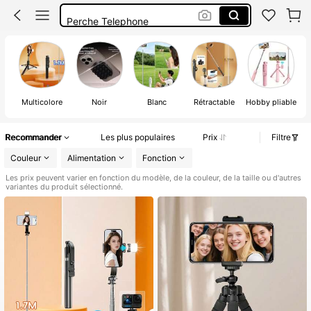
Perche Telephone
Support Téléphone
Trepied Telephone
Multicolore
Noir
Blanc
Rétractable
Hobby pliable
Recommander
Les plus populaires
Prix
Filtre
Couleur
Alimentation
Fonction
Les prix peuvent varier en fonction du modèle, de la couleur, de la taille ou d'autres
variantes du produit sélectionné.