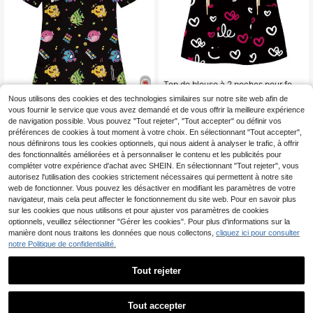
Top de blouse à 2 poches pour fem
10
mes, doux, respirant, chemise de bl
,49€
Nous utilisons des cookies et des technologies similaires sur notre site web afin de
ouse pratique pour les professionne
vous fournir le service que vous avez demandé et de vous offrir la meilleure expérience
4
ls de santé - Chemise de blouse aut
de navigation possible. Vous pouvez "Tout rejeter", "Tout accepter" ou définir vos
omne
PopScrub Top de travail pour f
NEW
préférences de cookies à tout moment à votre choix. En sélectionnant "Tout accepter",
9
emmes, col en V noir, manches cour
nous définirons tous les cookies optionnels, qui nous aident à analyser le trafic, à offrir
,49€
tes, double poche, motif de dessin a
des fonctionnalités améliorées et à personnaliser le contenu et les publicités pour
nimé mignon, imprimé animal petit p
compléter votre expérience d'achat avec SHEIN. En sélectionnant "Tout rejeter", vous
oisson mignon, uniforme de travail p
autorisez l'utilisation des cookies strictement nécessaires qui permettent à notre site
our infirmière et médecin, uniforme
web de fonctionner. Vous pouvez les désactiver en modifiant les paramètres de votre
de scrub chirurgical pour examen d
e santé, Top d'uniforme de travail p
navigateur, mais cela peut affecter le fonctionnement du site web. Pour en savoir plus
our toilettage d'animaux de compag
sur les cookies que nous utilisons et pour ajuster vos paramètres de cookies
nie, vêtements de travail pour nutriti
optionnels, veuillez sélectionner "Gérer les cookies". Pour plus d'informations sur la
onniste à manches courtes, vêteme
manière dont nous traitons les données que nous collectons,
cliquez ici pour consulter
nts de travail de laboratoire, vêteme
notre Politique de confidentialité.
nts de travail fonctionnels multi-po
ches, vêtements de vacances fonct
ionnels pour femmes, mignon
Tout rejeter
1
1
Tout accepter