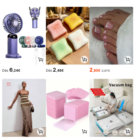
6
2
2
Dès
,24€
Dès
,48€
,85€
2,87€