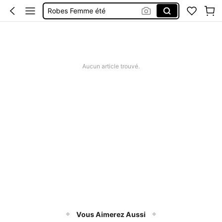
Robes Femme été
Short Femme été
Maillot De Bain Femme
Squishy
Aucun article trouvé.
Vous Aimerez Aussi