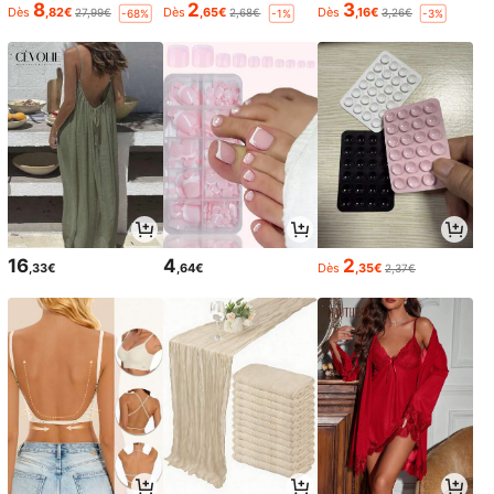
8
2
3
Dès
,82€
Dès
,65€
Dès
,16€
27,99€
2,68€
3,26€
-68%
-1%
-3%
16
4
2
,33€
,64€
Dès
,35€
2,37€