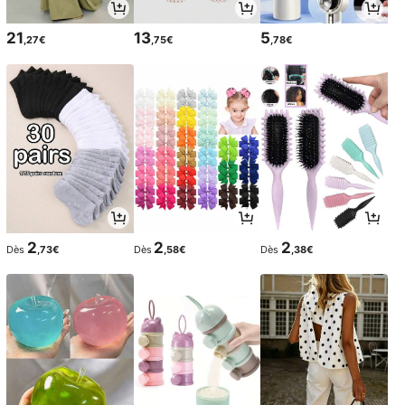
21
13
5
,27€
,75€
,78€
2
2
2
Dès
,73€
Dès
,58€
Dès
,38€