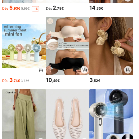
5
2
14
Dès
,93€
Dès
,78€
,35€
5,99€
-1%
3
10
3
Dès
,74€
,49€
,52€
3,75€