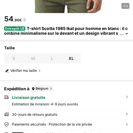
1/3
54
,90€
T-shirt Scotta 1985 Ikat pour homme en blanc : il c
Entrepôt UE
ombine minimalisme sur le devant et un design vibrant s
ur le dos. Apporte fraîcheur et style à votre quotidien, idé
al pour des looks décontractés avec des jeans, des chinos ou
des shorts. Un vêtement équilibré et distinctif, parfait pour ce
Taille
ux qui recherchent le confort avec une touche unique.
S
M
L
XL
Vérifier ma taille
Expédition à
Belgium
Livraison gratuite
Estimation de livraison:
4-9 jours ouvrés
30-jours de retours gratuits
Paiements sécurisés · Protection de la vie privée