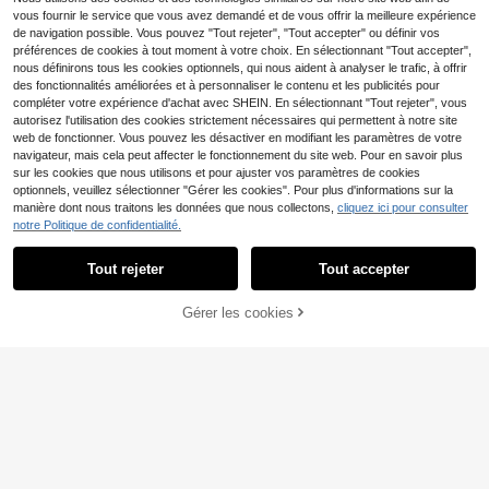
vous fournir le service que vous avez demandé et de vous offrir la meilleure expérience
de navigation possible. Vous pouvez "Tout rejeter", "Tout accepter" ou définir vos
préférences de cookies à tout moment à votre choix. En sélectionnant "Tout accepter",
nous définirons tous les cookies optionnels, qui nous aident à analyser le trafic, à offrir
des fonctionnalités améliorées et à personnaliser le contenu et les publicités pour
compléter votre expérience d'achat avec SHEIN. En sélectionnant "Tout rejeter", vous
autorisez l'utilisation des cookies strictement nécessaires qui permettent à notre site
web de fonctionner. Vous pouvez les désactiver en modifiant les paramètres de votre
navigateur, mais cela peut affecter le fonctionnement du site web. Pour en savoir plus
sur les cookies que nous utilisons et pour ajuster vos paramètres de cookies
optionnels, veuillez sélectionner "Gérer les cookies". Pour plus d'informations sur la
manière dont nous traitons les données que nous collectons,
cliquez ici pour consulter
notre Politique de confidentialité.
Économiser 0,50€
Tout rejeter
Tout accepter
Économiser 0,39€
Tenue d'été homme 202
Entrepôt UE
T-shirt homme Jack & J
Entrepôt UE
6 – T-shirt homme imprimé LIMONC
AJOUTER AU
Gérer les cookies
5
ones avec imprimé , 220 g/m², pour
CRAQUEZ DES MAINTENANT
#2 BEST-SELLERS
de Appliques T-shirts pour hommes
Dès
,49€
-8%
5,99€
ELLO, manches courtes coton pur, c
PANIER
homme, décontracté, col rond, pur c
(100+)
oupe ample, confortable pour quoti
oton, manches courtes (1 pièce)
dien et plein air
9
,46€
-3%
9,85€