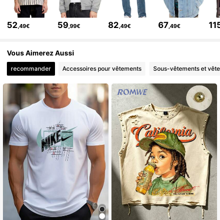
52
59
82
67
11
,49€
,99€
,49€
,49€
Vous Aimerez Aussi
recommander
Accessoires pour vêtements
Sous-vêtements et vêt