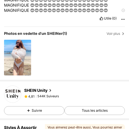
MAGNIFIQUE
😍😍😍😍😍😍😍😍😍😍😍😍😍😍😍😍😍😍
MAGNIFIQUE
😍😍😍😍😍😍😍😍😍😍😍😍😍😍😍😍😍😍
MAGNIFIQUE
😍😍😍😍😍😍😍😍😍😍😍😍😍😍😍😍😍😍
Utile
(0)
Photos en vedette d'un SHEINer
(1)
Voir plus
544K Suiveurs
4,81
SHEIN Unity
544K Suiveurs
4,81
j***t
est en train de naviguer
544K Suiveurs
4,81
Suivre
Tous les articles
544K Suiveurs
4,81
544K Suiveurs
4,81
Styles À Assortir
Vous aimerez peut-être aussi
, Vous pourriez aimer