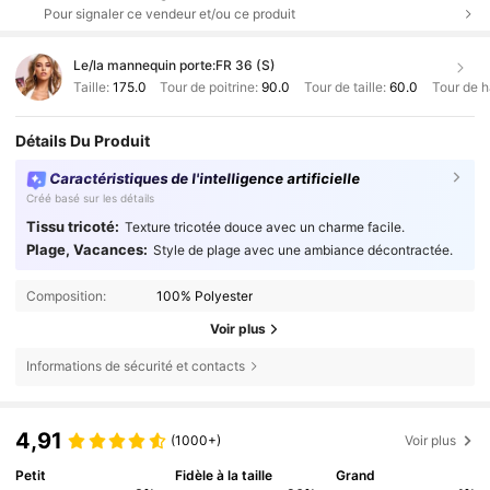
Pour signaler ce vendeur et/ou ce produit
Le/la mannequin porte:
FR 36 (S)
Taille:
175.0
Tour de poitrine:
90.0
Tour de taille:
60.0
Tour de 
Détails Du Produit
Caractéristiques de l'intelligence artificielle
Créé basé sur les détails
Tissu tricoté:
Texture tricotée douce avec un charme facile.
Plage, Vacances:
Style de plage avec une ambiance décontractée.
Composition:
100% Polyester
Voir plus
Informations de sécurité et contacts
4,91
(1000+)
Voir plus
Petit
Fidèle à la taille
Grand