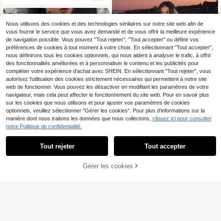
nc, pour femme
d'été, les festivals de musique et le
port quotidien décontracté
Nous utilisons des cookies et des technologies similaires sur notre site web afin de
vous fournir le service que vous avez demandé et de vous offrir la meilleure expérience
de navigation possible. Vous pouvez "Tout rejeter", "Tout accepter" ou définir vos
préférences de cookies à tout moment à votre choix. En sélectionnant "Tout accepter",
nous définirons tous les cookies optionnels, qui nous aident à analyser le trafic, à offrir
des fonctionnalités améliorées et à personnaliser le contenu et les publicités pour
compléter votre expérience d'achat avec SHEIN. En sélectionnant "Tout rejeter", vous
autorisez l'utilisation des cookies strictement nécessaires qui permettent à notre site
web de fonctionner. Vous pouvez les désactiver en modifiant les paramètres de votre
navigateur, mais cela peut affecter le fonctionnement du site web. Pour en savoir plus
sur les cookies que nous utilisons et pour ajuster vos paramètres de cookies
optionnels, veuillez sélectionner "Gérer les cookies". Pour plus d'informations sur la
manière dont nous traitons les données que nous collectons,
cliquez ici pour consulter
notre Politique de confidentialité.
Top pull tricoté pour fem
Entrepôt UE
me, décontracté et sexy, mi-long, e
14
Tout rejeter
Tout accepter
,30€
n maille transparente, manches éva
sées, style bohème, tenue de plage
#Énergie des idoles
et de vacances pour l'automne
Gérer les cookies
DAZY Pull ajouré à épau
Entrepôt UE
AJOUTER AU PANIER
les dénudées sans soutien-gorge tr
15
Dès
,49€
ansparent, vêtements d'automne po
ur femmes