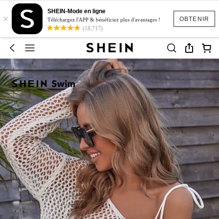
SHEIN-Mode en ligne
×
OBTENIR
Téléchargez l'APP & bénéficiez plus d'avantages !
(18,717)