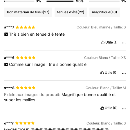
3%
96%
1%
bon matériau de tissu
(27)
tenues d'été
(22)
magnifique
(10)
a***7
Couleur: Bleu marine / Taille: S
Tr
è
s
bien
en
tenue
d
é
tente
Utile
(1)
a***6
Couleur: Blanc / Taille: XS
Comme
sur
l
image
,
tr
è
s
bonne
qualit
é
Utile
(0)
s***8
Couleur: Blanc / Taille: M
Fidèle aux images du produit:
Magnifique
bonne
qualit
é
et
super
les
mailles
Utile
(0)
o***r
Couleur: Blanc / Taille: S
MAGNIFIQUE
😍😍😍😍😍😍😍😍😍😍😍😍😍😍😍😍😍😍