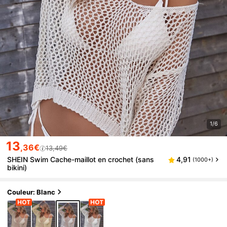
1/6
13
,36€
13,49€
SHEIN Swim Cache-maillot en crochet (sans
4,91
(1000+)
bikini)
Couleur: Blanc