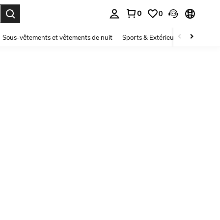
0
0
ouver. Press Enter to select.
Sous-vêtements et vêtements de nuit
Sports & Extérieur
Enfants