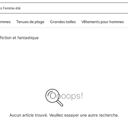
s Femme été
and down arrow keys to navigate search Dernière recherche and Rechercher et Tr
femmes
Tenues de plage
Grandes tailles
Vêtements pour hommes
iction et fantastique
Aucun article trouvé. Veuillez essayer une autre recherche.